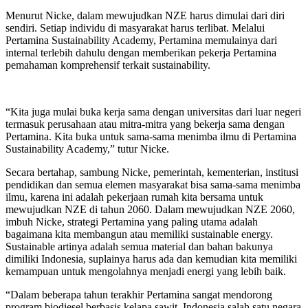
Menurut Nicke, dalam mewujudkan NZE harus dimulai dari diri
sendiri. Setiap individu di masyarakat harus terlibat. Melalui
Pertamina Sustainability Academy, Pertamina memulainya dari
internal terlebih dahulu dengan memberikan pekerja Pertamina
pemahaman komprehensif terkait sustainability.
“Kita juga mulai buka kerja sama dengan universitas dari luar negeri
termasuk perusahaan atau mitra-mitra yang bekerja sama dengan
Pertamina. Kita buka untuk sama-sama menimba ilmu di Pertamina
Sustainability Academy,” tutur Nicke.
Secara bertahap, sambung Nicke, pemerintah, kementerian, institusi
pendidikan dan semua elemen masyarakat bisa sama-sama menimba
ilmu, karena ini adalah pekerjaan rumah kita bersama untuk
mewujudkan NZE di tahun 2060. Dalam mewujudkan NZE 2060,
imbuh Nicke, strategi Pertamina yang paling utama adalah
bagaimana kita membangun atau memiliki sustainable energy.
Sustainable artinya adalah semua material dan bahan bakunya
dimiliki Indonesia, suplainya harus ada dan kemudian kita memiliki
kemampuan untuk mengolahnya menjadi energi yang lebih baik.
“Dalam beberapa tahun terakhir Pertamina sangat mendorong
program biodiesel berbasis kelapa sawit. Indonesia salah satu negara