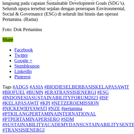
langsung pada capaian Sustainable Development Goals (SDG’s).
Seluruh upaya tersebut sejalan dengan penerapan Environmental,
Social & Governance (ESG) di seluruh lini bisnis dan operasi
Pertamina. (Rama)
Foto: Dok Pertamina
Share
Facebook
Twitter
Google +
Stumbleupon
LinkedIn
Pinterest
Tags
#ADGS
#ASIA
#BIODIESELBERBASISKELAPASAWIT
#BIOFUEL
#BUMN
#ERATRANSISIENERGI
#ESG
#INDONESIASUSTAINABILITYFORUM2023
#ISF
#KELAPASAWIT
#KPI
#NETZEROEMISSION
#NICKEWIDYAWATI
#NZE
#pertamina
#PTKILANGPERTAMINAINTERNATIONAL
#PTPERTAMINAPERSERO
#SDM
#SUSTAINABILITYACADEMYDANSUSTAINABILITYSENT
#TRANSISIENERGI