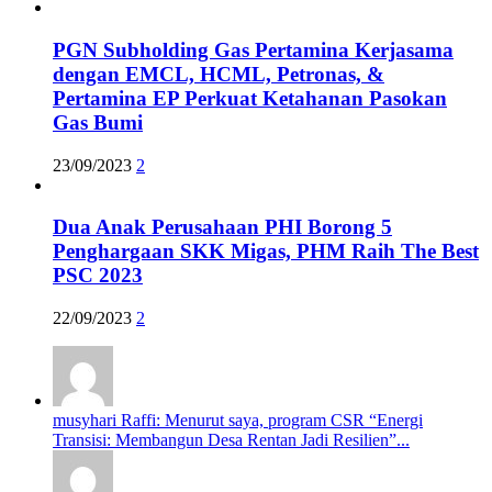
PGN Subholding Gas Pertamina Kerjasama
dengan EMCL, HCML, Petronas, &
Pertamina EP Perkuat Ketahanan Pasokan
Gas Bumi
23/09/2023
2
Dua Anak Perusahaan PHI Borong 5
Penghargaan SKK Migas, PHM Raih The Best
PSC 2023
22/09/2023
2
musyhari Raffi: Menurut saya, program CSR “Energi
Transisi: Membangun Desa Rentan Jadi Resilien”...