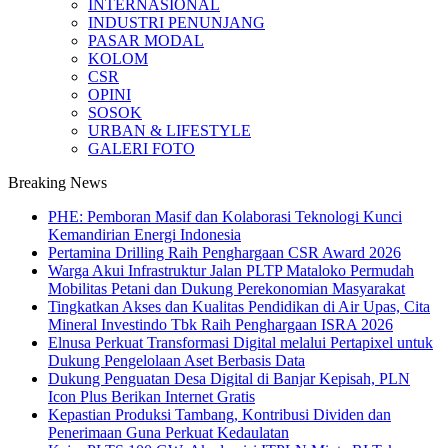
INTERNASIONAL
INDUSTRI PENUNJANG
PASAR MODAL
KOLOM
CSR
OPINI
SOSOK
URBAN & LIFESTYLE
GALERI FOTO
Breaking News
PHE: Pemboran Masif dan Kolaborasi Teknologi Kunci
Kemandirian Energi Indonesia
Pertamina Drilling Raih Penghargaan CSR Award 2026
Warga Akui Infrastruktur Jalan PLTP Mataloko Permudah
Mobilitas Petani dan Dukung Perekonomian Masyarakat
Tingkatkan Akses dan Kualitas Pendidikan di Air Upas, Cita
Mineral Investindo Tbk Raih Penghargaan ISRA 2026
Elnusa Perkuat Transformasi Digital melalui Pertapixel untuk
Dukung Pengelolaan Aset Berbasis Data
Dukung Penguatan Desa Digital di Banjar Kepisah, PLN
Icon Plus Berikan Internet Gratis
Kepastian Produksi Tambang, Kontribusi Dividen dan
Penerimaan Guna Perkuat Kedaulatan