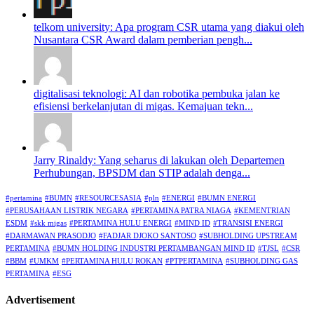
telkom university: Apa program CSR utama yang diakui oleh
Nusantara CSR Award dalam pemberian pengh...
digitalisasi teknologi: AI dan robotika pembuka jalan ke
efisiensi berkelanjutan di migas. Kemajuan tekn...
Jarry Rinaldy: Yang seharus di lakukan oleh Departemen
Perhubungan, BPSDM dan STIP adalah denga...
#pertamina
#BUMN
#RESOURCESASIA
#pln
#ENERGI
#BUMN ENERGI
#PERUSAHAAN LISTRIK NEGARA
#PERTAMINA PATRA NIAGA
#KEMENTRIAN
ESDM
#skk migas
#PERTAMINA HULU ENERGI
#MIND ID
#TRANSISI ENERGI
#DARMAWAN PRASODJO
#FADJAR DJOKO SANTOSO
#SUBHOLDING UPSTREAM
PERTAMINA
#BUMN HOLDING INDUSTRI PERTAMBANGAN MIND ID
#TJSL
#CSR
#BBM
#UMKM
#PERTAMINA HULU ROKAN
#PTPERTAMINA
#SUBHOLDING GAS
PERTAMINA
#ESG
Advertisement