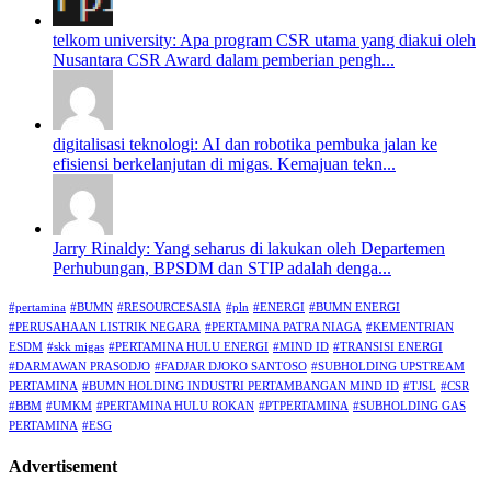
telkom university: Apa program CSR utama yang diakui oleh
Nusantara CSR Award dalam pemberian pengh...
digitalisasi teknologi: AI dan robotika pembuka jalan ke
efisiensi berkelanjutan di migas. Kemajuan tekn...
Jarry Rinaldy: Yang seharus di lakukan oleh Departemen
Perhubungan, BPSDM dan STIP adalah denga...
#pertamina
#BUMN
#RESOURCESASIA
#pln
#ENERGI
#BUMN ENERGI
#PERUSAHAAN LISTRIK NEGARA
#PERTAMINA PATRA NIAGA
#KEMENTRIAN
ESDM
#skk migas
#PERTAMINA HULU ENERGI
#MIND ID
#TRANSISI ENERGI
#DARMAWAN PRASODJO
#FADJAR DJOKO SANTOSO
#SUBHOLDING UPSTREAM
PERTAMINA
#BUMN HOLDING INDUSTRI PERTAMBANGAN MIND ID
#TJSL
#CSR
#BBM
#UMKM
#PERTAMINA HULU ROKAN
#PTPERTAMINA
#SUBHOLDING GAS
PERTAMINA
#ESG
Advertisement