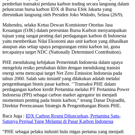
pembelian transaksi perdana karbon trading secara langsung dalam
peluncuran bursa karbon IDX di Bursa Efek Jakarta yang
diresmikan langsung oleh Presiden Joko Widodo, Selasa (26/9).
Mahendra, selaku Ketua Dewan Komisioner Otoritas Jasa
Keuangan (OJK) dalam peresmian Bursa Karbon menyampaikan
tujuan yang sangat penting dari perdagangan karbon di Indonesia
yaitu memberikan Nilai Ekonomi atas unit karbon yang dihasilkan
ataupun atas setiap upaya pengurangan emisi karbon ini, guna
tercapainya target NDC (Nationally Determined Contribution).
PHE mendukung kebijakan Pemerintah Indonesia dalam upaya
mengelola resiko perubahan iklim dengan mendukung transisi
energi serta mencapai target Net Zero Emission Indonesia pada
tahun 2060. Salah satu inisiatif yang dilakukan adalah melalui
pengembangan bisnis pasar karbon. ‘’Transaksi PHE dalam
perdagangan karbon kredit Pertamina melalui PT Pertamina Power
Indonesia (PPI) sebagai carbon market agregator ini menjadi
momentum penting pada bisnis karbon,” terang Danar Dojoadhi,
Direktur Perencanaan Strategis & Pengembangan Bisnis PHE.
Baca Juga :
IDX Carbon Resmi Diluncurkan, Pertamina Satu-
Satunya Penjual Yang Melantai di Pasar Karbon Indonesia
“PHE sebagai pelaku industri hulu migas pertama yang menjadi