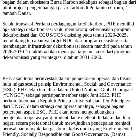
bagian dalam ekosistem Bursa Karbon sekaligus sebagai bagian dari
pilot project pengembangan pasar karbon di Pertamina Group,’’
tambah Danar.
Selain transaksi Perdana perdagangan kredit karbon, PHE memiliki
tiga strategi dekarbonisasi yaitu mendorong keberhasilan program
dekarbonisasi dan CCUS/CCS eksisting pada tahun 2020-2025,
mendukung tercapainya target NDC dari program eksisting serta
membangun infrastruktur dekarbonisasi secara mandiri pada tahun
2026-2030. Terakhir adalah mencapai targe net zero dari program
dekarbonisasi yang terintegrasi ditahun 2031-2060.
PHE akan terus berinvestasi dalam pengelolaan operasi dan bisnis
hulu migas sesuai prinsip Environmental, Social, and Governance
(ESG). PHE telah terdaftar dalam United Nations Global Compact
(“UNGC”) sebagai partisipan/member sejak Juni 2022. PHE
berkomitmen pada Sepuluh Prinsip Universal atau Ten Principles
dari UNGC dalam strategi dan operasionalnya, sebagai bagian
penerapan aspek ESG. PHE akan terus mengembangkan
pengelolaan operasi yang prudent dan excellent di dalam dan luar
negeri secara profesional untuk mewujudkan pencapaian menjadi
perusahaan minyak dan gas bumi kelas dunia yang Environmental
Friendly, Socially Responsible dan Good Governance. (Rama)