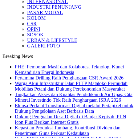
INTERNASIONAL
INDUSTRI PENUNJANG
PASAR MODAL
KOLOM
CSR
OPINI
SOSOK
URBAN & LIFESTYLE
GALERI FOTO
Breaking News
PHE: Pemboran Masif dan Kolaborasi Teknologi Kunci
Kemandirian Energi Indonesia
Pertamina Drilling Raih Penghargaan CSR Award 2026
Warga Akui Infrastruktur Jalan PLTP Mataloko Permudah
Mobilitas Petani dan Dukung Perekonomian Masyarakat
Tingkatkan Akses dan Kualitas Pendidikan di Air Upas, Cita
Mineral Investindo Tbk Raih Penghargaan ISRA 2026
Elnusa Perkuat Transformasi Digital melalui Pertapixel untuk
Dukung Pengelolaan Aset Berbasis Data
Dukung Penguatan Desa Digital di Banjar Kepisah, PLN
Icon Plus Berikan Internet Gratis
Kepastian Produksi Tambang, Kontribusi Dividen dan
Penerimaan Guna Perkuat Kedaulatan