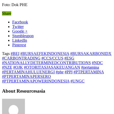
Foto: Dok PHE
Share
Facebook
Twitter
Google +
Stumbleupon
LinkedIn
Pinterest
Tags
#BEI
#BURSAEFEKINDONESIA
#BURSAKARBONIDX
#CARBONTRADING
#CCS/CCUS
#ESG
#NATIONALLYDETERMINEDCONTRIBUTIONS
#NDC
#NZE
#OJK
#OTORITASJASAKEUANGAN
#pertamina
#PERTAMINAHULUENERGI
#phe
#PPI
#PTPERTAMINA
#PTPERTAMINAPERSERO
#PTPERTAMINAPOWERINDONESIA
#UNGC
About Resourcesasia