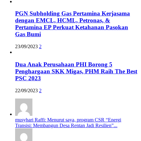
PGN Subholding Gas Pertamina Kerjasama
dengan EMCL, HCML, Petronas, &
Pertamina EP Perkuat Ketahanan Pasokan
Gas Bumi
23/09/2023
2
Dua Anak Perusahaan PHI Borong 5
Penghargaan SKK Migas, PHM Raih The Best
PSC 2023
22/09/2023
2
musyhari Raffi: Menurut saya, program CSR “Energi
Transisi: Membangun Desa Rentan Jadi Resilien”...