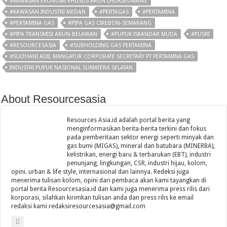
#KAWASAN EKONOMI KHUSUS ARUN LHOKSEUMAWE
#KAWASAN INDUSTRI MEDAN
#PERTAGAS
#PERTAMINA
#PERTAMINA GAS
#PIPA GAS CIREBON-SEMARANG
#PIPA TRANSMISI ARUN-BELAWAN
#PUPUK ISKANDAR MUDA
#PUSRI
#RESOURCESASIA
#SUBHOLDING GAS PERTAMINA
#SULTHANI ADIL MANGATUR CORPORATE SECRETARY PT PERTAMINA GAS
INDUSTRI PUPUK NASIONAL SUMATERA SELATAN
About Resourcesasia
Resources Asia.id adalah portal berita yang
menginformasikan berita-berita terkini dan fokus
pada pemberitaan sektor energi seperti minyak dan
gas bumi (MIGAS), mineral dan batubara (MINERBA),
kelistrikan, energi baru & terbarukan (EBT), industri
penunjang, lingkungan, CSR, industri hijau, kolom,
opini. urban & life style, internasional dan lainnya. Redeksi juga
menerima tulisan kolom, opini dari pembaca akan kami tayangkan di
portal berita Resourcesasia.id dan kami juga menerima press rilis dari
korporasi, silahkan kirimkan tulisan anda dan press rilis ke email
redaksi kami redaksiresourcesasia@gmail.com