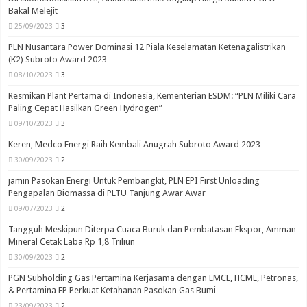
Bakal Melejit
25/09/2023
3
PLN Nusantara Power Dominasi 12 Piala Keselamatan Ketenagalistrikan
(K2) Subroto Award 2023
08/10/2023
3
Resmikan Plant Pertama di Indonesia, Kementerian ESDM: “PLN Miliki Cara
Paling Cepat Hasilkan Green Hydrogen”
09/10/2023
3
Keren, Medco Energi Raih Kembali Anugrah Subroto Award 2023
30/09/2023
2
jamin Pasokan Energi Untuk Pembangkit, PLN EPI First Unloading
Pengapalan Biomassa di PLTU Tanjung Awar Awar
09/07/2023
2
Tangguh Meskipun Diterpa Cuaca Buruk dan Pembatasan Ekspor, Amman
Mineral Cetak Laba Rp 1,8 Triliun
30/09/2023
2
PGN Subholding Gas Pertamina Kerjasama dengan EMCL, HCML, Petronas,
& Pertamina EP Perkuat Ketahanan Pasokan Gas Bumi
23/09/2023
2