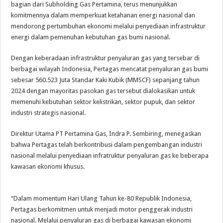
bagian dari Subholding Gas Pertamina, terus menunjukkan
Adopsi Kendaraan Listrik Tumbuh, 21.865 Pelanggan Baru Gunakan Home Charg
komitmennya dalam memperkuat ketahanan energi nasional dan
mendorong pertumbuhan ekonomi melalui penyediaan infrastruktur
energi dalam pemenuhan kebutuhan gas bumi nasional.
Dengan keberadaan infrastruktur penyaluran gas yang tersebar di
berbagai wilayah Indonesia, Pertagas mencatat penyaluran gas bumi
sebesar 560.523 Juta Standar Kaki Kubik (MMSCF) sepanjang tahun
2024 dengan mayoritas pasokan gas tersebut dialokasikan untuk
memenuhi kebutuhan sektor kelistrikan, sektor pupuk, dan sektor
industri strategis nasional.
Direktur Utama PT Pertamina Gas, Indra P. Sembiring, menegaskan
bahwa Pertagas telah berkontribusi dalam pengembangan industri
nasional melalui penyediaan infratruktur penyaluran gas ke beberapa
kawasan ekonomi khusus.
“Dalam momentum Hari Ulang Tahun ke-80 Republik Indonesia,
Pertagas berkomitmen untuk menjadi motor penggerak industri
nasional. Melalui penyaluran gas di berbagai kawasan ekonomi