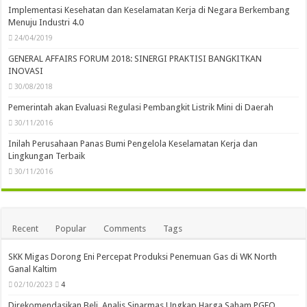
Implementasi Kesehatan dan Keselamatan Kerja di Negara Berkembang
Menuju Industri 4.0
24/04/2019
GENERAL AFFAIRS FORUM 2018: SINERGI PRAKTISI BANGKITKAN
INOVASI
30/08/2018
Pemerintah akan Evaluasi Regulasi Pembangkit Listrik Mini di Daerah
30/11/2016
Inilah Perusahaan Panas Bumi Pengelola Keselamatan Kerja dan
Lingkungan Terbaik
30/11/2016
Recent
Popular
Comments
Tags
SKK Migas Dorong Eni Percepat Produksi Penemuan Gas di WK North
Ganal Kaltim
02/10/2023
4
Direkomendasikan Beli, Analis Sinarmas Ungkap Harga Saham PGEO