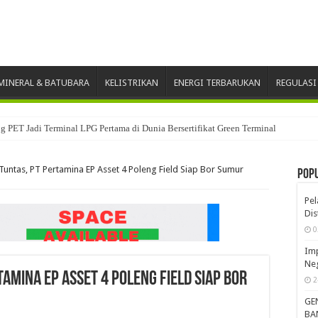
INERAL & BATUBARA
KELISTRIKAN
ENERGI TERBARUKAN
REGULASI
 PET Jadi Terminal LPG Pertama di Dunia Bersertifikat Green Terminal
Tuntas, PT Pertamina EP Asset 4 Poleng Field Siap Bor Sumur
Pop
Pe
Dis
0
Imp
Neg
tamina EP Asset 4 Poleng Field Siap Bor
2
GE
BA