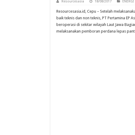
Resourcesasia
18/08/2017
ENERGI 
Resourcesasia.id, Cepu – Setelah melaksana
baik teknis dan non teknis, PT Pertamina EP A
beroperasi di sekitar wilayah Laut Jawa Bagia
melaksanakan pemboran perdana lepas panta