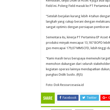
Kemudian, lanjut Didik di Asset 4 juga ada lap
Field ini. Poleng Field masuk ke PT Pertamina 
“Setelah berjalan kurang lebih 4 tahun deng
langkah yang cukup berani dengan melaksanak
sangat optimis dengan persiapan pemboran P
Sementara itu, kinerja PT Pertamina EP Asset 
produksi minyak mencapai 13,187 BOPD lebih 
gas mencapai 179,07 MMSCFD, lebih tinggi d
“Kami masih terus berupaya memenuhi target 
memohon dukungan dari seluruh stakeholder
kegiatan operasi lainnya mendapatkan dukun
pungkas Didik Susilo. (RJS)
Foto: Dok Resourcesasia.id
Facebook
Twitter
G
Share