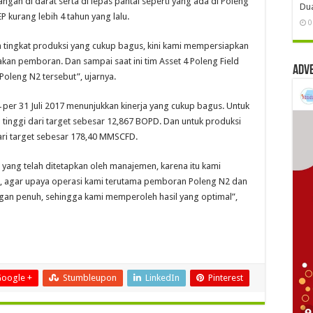
angan di darat serta di lepas pantai seperti yang ada di Poleng
Dua
EP kurang lebih 4 tahun yang lalu.
0
an tingkat produksi yang cukup bagus, kini kami mempersiapkan
an pemboran. Dan sampai saat ini tim Asset 4 Poleng Field
Adv
oleng N2 tersebut”, ujarnya.
4 per 31 Juli 2017 menunjukkan kinerja yang cukup bagus. Untuk
tinggi dari target sebesar 12,867 BOPD. Dan untuk produksi
ari target sebesar 178,40 MMSCFD.
yang telah ditetapkan oleh manajemen, karena itu kami
, agar upaya operasi kami terutama pemboran Poleng N2 dan
gan penuh, sehingga kami memperoleh hasil yang optimal”,
oogle +
Stumbleupon
LinkedIn
Pinterest