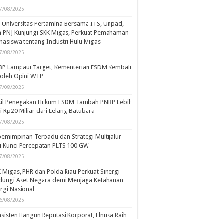
7/08/2026
 Universitas Pertamina Bersama ITS, Unpad,
 PNJ Kunjungi SKK Migas, Perkuat Pemahaman
asiswa tentang Industri Hulu Migas
7/08/2026
BP Lampaui Target, Kementerian ESDM Kembali
oleh Opini WTP
7/08/2026
sil Penegakan Hukum ESDM Tambah PNBP Lebih
i Rp20 Miliar dari Lelang Batubara
7/08/2026
emimpinan Terpadu dan Strategi Multijalur
i Kunci Percepatan PLTS 100 GW
7/08/2026
 Migas, PHR dan Polda Riau Perkuat Sinergi
dungi Aset Negara demi Menjaga Ketahanan
rgi Nasional
6/08/2026
sisten Bangun Reputasi Korporat, Elnusa Raih