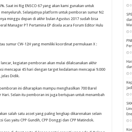
5%. Saat ini Rig ENSCO 67 yang akan kami gunakan untuk
0
i menyeluruh. Selanjutnya platform untuk pemboran sumur N2
SPE
annya minggu depan di akhir bulan Agustus 2017 sudah bisa
dan
Mah
General Manager PT Pertamina EP disela acara Forum Editor Hulu
0
PN
au sumur CW-12H yang memiliki koordinat permukaan X :
Per
0
Ha
 lancar, kegiatan pemboran akan mulai dilaksanakan akhir
dar
asi mencapai 45 hari dengan target kedalaman mencapai 9.000
0
jelas Didik.
Kep
Jad
pemboran ini diharapkan mampu menghasilkan 700 Barel
er Hari. Selain itu pemboran ini juga bertujuan untuk menambah
0
SKK
Lin
an salah satu asset yang paling lengkap dikarenakan selain
Ene
ksi Gas yaitu CPP Gundih, CPP Donggi dan CPP Matindok.
0
Kon