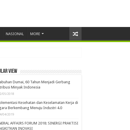
NASIONAL
MORE
ular view
labuhan Dumai, 60 Tahun Menjadi Gerbang
tribusi Minyak Indonesia
2/05/2018
lementasi Kesehatan dan Keselamatan Kerja di
ara Berkembang Menuju Industri 4.0
4/04/2019
NERAL AFFAIRS FORUM 2018: SINERGI PRAKTISI
NGKITKAN INOVASI