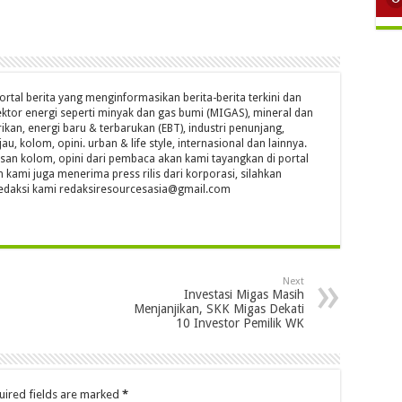
ortal berita yang menginformasikan berita-berita terkini dan
ktor energi seperti minyak dan gas bumi (MIGAS), mineral dan
ikan, energi baru & terbarukan (EBT), industri penunjang,
jau, kolom, opini. urban & life style, internasional dan lainnya.
isan kolom, opini dari pembaca akan kami tayangkan di portal
n kami juga menerima press rilis dari korporasi, silahkan
l redaksi kami redaksiresourcesasia@gmail.com
Next
Investasi Migas Masih
Menjanjikan, SKK Migas Dekati
10 Investor Pemilik WK
uired fields are marked
*