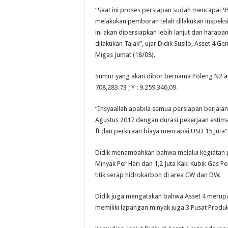
“Saat ini proses persiapan sudah mencapai 9
melakukan pemboran telah dilakukan inspeks
ini akan dipersiapkan lebih lanjut dan harap
dilakukan Tajak”, ujar Didik Susilo, Asset 4 
Migas Jumat (18/08).
Sumur yang akan dibor bernama Poleng N2 at
708,283.73 ; Y : 9.259.346,09.
“Insyaallah apabila semua persiapan berjalan
Agustus 2017 dengan durasi pekerjaan estim
ft dan perkiraan biaya mencapai USD 15 Juta”, 
Didik menambahkan bahwa melalui kegiatan 
Minyak Per Hari dan 1,2 Juta Kaki Kubik Gas P
titik serap hidrokarbon di area CW dan DW.
Didik juga mengatakan bahwa Asset 4 merupak
memiliki lapangan minyak juga 3 Pusat Produ