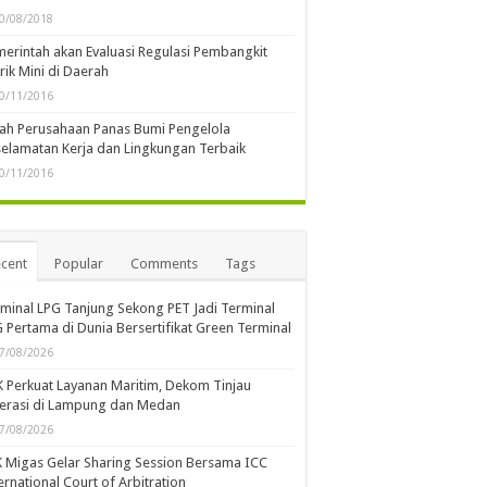
0/08/2018
erintah akan Evaluasi Regulasi Pembangkit
trik Mini di Daerah
0/11/2016
lah Perusahaan Panas Bumi Pengelola
elamatan Kerja dan Lingkungan Terbaik
0/11/2016
cent
Popular
Comments
Tags
minal LPG Tanjung Sekong PET Jadi Terminal
 Pertama di Dunia Bersertifikat Green Terminal
7/08/2026
 Perkuat Layanan Maritim, Dekom Tinjau
erasi di Lampung dan Medan
7/08/2026
 Migas Gelar Sharing Session Bersama ICC
ernational Court of Arbitration