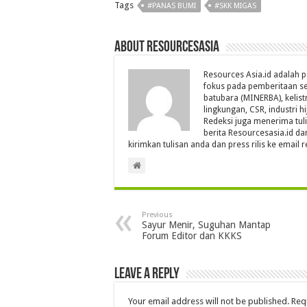
Tags
#PANAS BUMI
#SKK MIGAS
About Resourcesasia
Resources Asia.id adalah p
fokus pada pemberitaan se
batubara (MINERBA), kelistr
lingkungan, CSR, industri hi
Redeksi juga menerima tul
berita Resourcesasia.id da
kirimkan tulisan anda dan press rilis ke emai
Previous
Sayur Menir, Suguhan Mantap
Forum Editor dan KKKS
Leave a Reply
Your email address will not be published.
Req