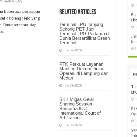
MINYAK & GAS
3
Related Articles
kan beberapa persiapan
Pem
sset 4 Poleng Field yang
Lis
Terminal LPG Tanjung
n Timur tersebut siap
3
Sekong PET Jadi
i.
Terminal LPG Pertama di
Ini
Dunia Bersertifikat Green
Kes
Terminal
3
07/08/2026
PTK Perkuat Layanan
Maritim, Dekom Tinjau
Operasi di Lampung dan
Re
Medan
07/08/2026
Ter
LPG
SKK Migas Gelar
0
Sharing Session
Bersama ICC
PTK
International Court of
Op
Arbitration
0
07/08/2026
SKK
Int