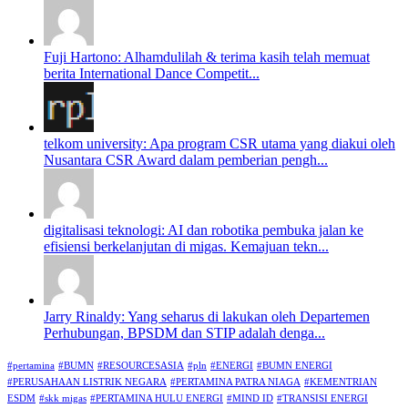
Fuji Hartono: Alhamdulilah & terima kasih telah memuat
berita International Dance Competit...
telkom university: Apa program CSR utama yang diakui oleh
Nusantara CSR Award dalam pemberian pengh...
digitalisasi teknologi: AI dan robotika pembuka jalan ke
efisiensi berkelanjutan di migas. Kemajuan tekn...
Jarry Rinaldy: Yang seharus di lakukan oleh Departemen
Perhubungan, BPSDM dan STIP adalah denga...
#pertamina
#BUMN
#RESOURCESASIA
#pln
#ENERGI
#BUMN ENERGI
#PERUSAHAAN LISTRIK NEGARA
#PERTAMINA PATRA NIAGA
#KEMENTRIAN
ESDM
#skk migas
#PERTAMINA HULU ENERGI
#MIND ID
#TRANSISI ENERGI