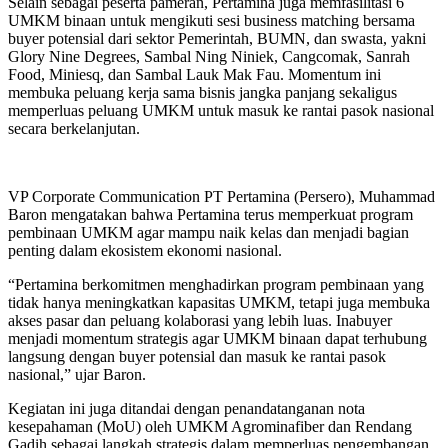
Selain sebagai peserta pameran, Pertamina juga memfasilitasi 6
UMKM binaan untuk mengikuti sesi business matching bersama
buyer potensial dari sektor Pemerintah, BUMN, dan swasta, yakni
Glory Nine Degrees, Sambal Ning Niniek, Cangcomak, Sanrah
Food, Miniesq, dan Sambal Lauk Mak Fau. Momentum ini
membuka peluang kerja sama bisnis jangka panjang sekaligus
memperluas peluang UMKM untuk masuk ke rantai pasok nasional
secara berkelanjutan.
VP Corporate Communication PT Pertamina (Persero), Muhammad
Baron mengatakan bahwa Pertamina terus memperkuat program
pembinaan UMKM agar mampu naik kelas dan menjadi bagian
penting dalam ekosistem ekonomi nasional.
“Pertamina berkomitmen menghadirkan program pembinaan yang
tidak hanya meningkatkan kapasitas UMKM, tetapi juga membuka
akses pasar dan peluang kolaborasi yang lebih luas. Inabuyer
menjadi momentum strategis agar UMKM binaan dapat terhubung
langsung dengan buyer potensial dan masuk ke rantai pasok
nasional,” ujar Baron.
Kegiatan ini juga ditandai dengan penandatanganan nota
kesepahaman (MoU) oleh UMKM Agrominafiber dan Rendang
Gadih sebagai langkah strategis dalam memperluas pengembangan