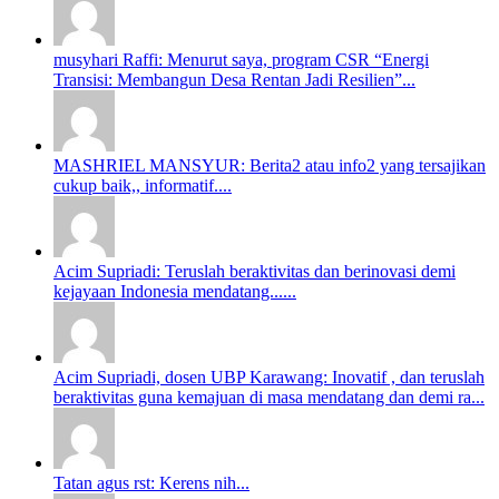
musyhari Raffi: Menurut saya, program CSR “Energi
Transisi: Membangun Desa Rentan Jadi Resilien”...
MASHRIEL MANSYUR: Berita2 atau info2 yang tersajikan
cukup baik,, informatif....
Acim Supriadi: Teruslah beraktivitas dan berinovasi demi
kejayaan Indonesia mendatang......
Acim Supriadi, dosen UBP Karawang: Inovatif , dan teruslah
beraktivitas guna kemajuan di masa mendatang dan demi ra...
Tatan agus rst: Kerens nih...