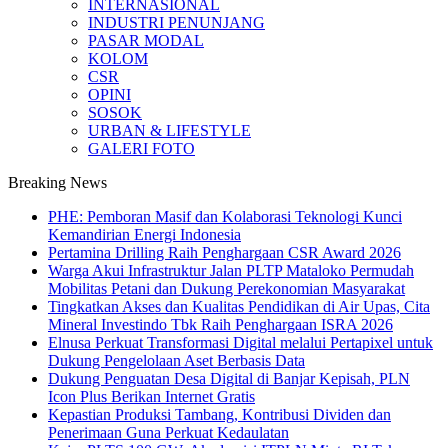
INTERNASIONAL
INDUSTRI PENUNJANG
PASAR MODAL
KOLOM
CSR
OPINI
SOSOK
URBAN & LIFESTYLE
GALERI FOTO
Breaking News
PHE: Pemboran Masif dan Kolaborasi Teknologi Kunci
Kemandirian Energi Indonesia
Pertamina Drilling Raih Penghargaan CSR Award 2026
Warga Akui Infrastruktur Jalan PLTP Mataloko Permudah
Mobilitas Petani dan Dukung Perekonomian Masyarakat
Tingkatkan Akses dan Kualitas Pendidikan di Air Upas, Cita
Mineral Investindo Tbk Raih Penghargaan ISRA 2026
Elnusa Perkuat Transformasi Digital melalui Pertapixel untuk
Dukung Pengelolaan Aset Berbasis Data
Dukung Penguatan Desa Digital di Banjar Kepisah, PLN
Icon Plus Berikan Internet Gratis
Kepastian Produksi Tambang, Kontribusi Dividen dan
Penerimaan Guna Perkuat Kedaulatan