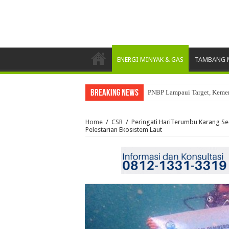
ENERGI MINYAK & GAS
TAMBANG M
Breaking News
PNBP Lampaui Target, Keme
Home
/
CSR
/
Peringati HariTerumbu Karang Se
Pelestarian Ekosistem Laut