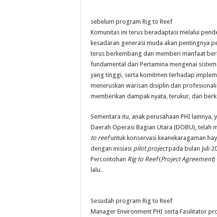
sebelum program Rig to Reef
Komunitas ini terus beradaptasi melalui pend
kesadaran generasi muda akan pentingnya pel
terus berkembang dan memberi manfaat berkela
fundamental dari Pertamina mengenai sistem
yang tinggi, serta komitmen terhadap implem
meneruskan warisan disiplin dan profesionali
memberikan dampak nyata, terukur, dan berk
Sementara itu, anak perusahaan PHI lainnya, 
Daerah Operasi Bagian Utara (DOBU), tela
to reef
untuk konservasi keanekaragaman haya
dengan inisiasi
pilot project
pada bulan Juli 
Percontohan
Rig to Reef
(
Project Agreement
)
lalu.
Sesudah program Rig to Reef
Manager Environment PHI serta Fasilitator 