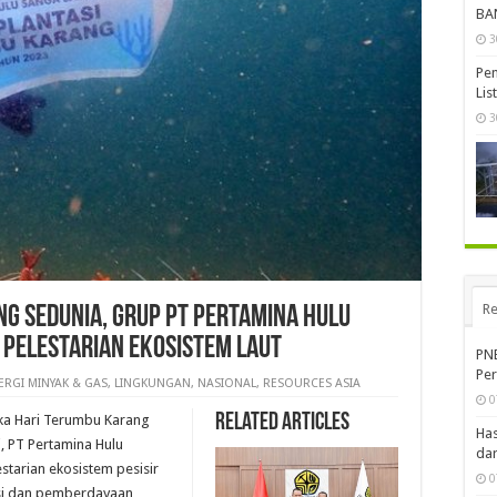
BA
3
Pem
Lis
3
Re
g Sedunia, Grup PT Pertamina Hulu
 Pelestarian Ekosistem Laut
PN
Per
ERGI MINYAK & GAS
,
LINGKUNGAN
,
NASIONAL
,
RESOURCES ASIA
0
Related Articles
ka Hari Terumbu Karang
Ha
i, PT Pertamina Hulu
dar
starian ekosistem pesisir
0
asi dan pemberdayaan