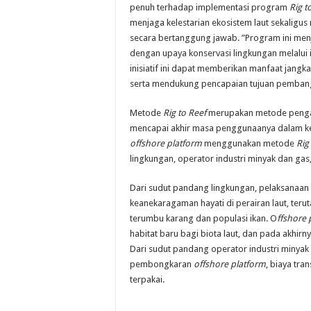
penuh terhadap implementasi program
Rig t
menjaga kelestarian ekosistem laut sekalig
secara bertanggung jawab. ”Program ini menja
dengan upaya konservasi lingkungan melalui 
inisiatif ini dapat memberikan manfaat jangk
serta mendukung pencapaian tujuan pembang
Metode
Rig to Reef
merupakan metode pengalih
mencapai akhir masa penggunaanya dalam ke
offshore platform
menggunakan metode
Rig
lingkungan, operator industri minyak dan ga
Dari sudut pandang lingkungan, pelaksanaan
keanekaragaman hayati di perairan laut, te
terumbu karang dan populasi ikan. O
ffshore 
habitat baru bagi biota laut, dan pada akhirn
Dari sudut pandang operator industri minyak
pembongkaran
offshore platform
, biaya tra
terpakai.