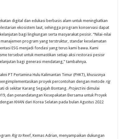
ekatan digital dan edukasi berbasis alam untuk meningkatkan
estarian ekosistem laut, sehingga program konservasi dapat
njutan bagi lingkungan serta masyarakat pesisir. “Nilai-nilai
 manajemen program yang terstruktur, standar keselamatan
entasi ESG menjadi fondasi yang terus kami bawa. Kami
sme tersebut untuk memastikan setiap aksi restorasi pesisir
elanjutan bagi generasi mendatang,” tambahnya.
yakni PT Pertamina Hulu Kalimantan Timur (PHKT), khususnya
h mengimplementasikan proyek percontohan dengan metode
rig
ti di sekitar Karang Segajah Bontang.
Project
ini dimulai
2019, dan penandatangan Kesepakatan Bersama untuk Proyek
 dengan KHAN dari Korea Selatan pada bulan Agustus 2022
program
Rig to
Reef, Kemas Adrian, menyampaikan dukungan