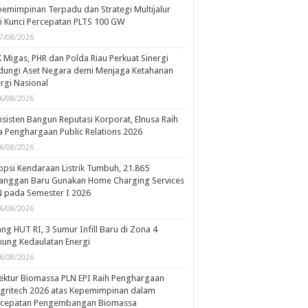
emimpinan Terpadu dan Strategi Multijalur
i Kunci Percepatan PLTS 100 GW
7/08/2026
 Migas, PHR dan Polda Riau Perkuat Sinergi
dungi Aset Negara demi Menjaga Ketahanan
rgi Nasional
6/08/2026
sisten Bangun Reputasi Korporat, Elnusa Raih
 Penghargaan Public Relations 2026
6/08/2026
psi Kendaraan Listrik Tumbuh, 21.865
langgan Baru Gunakan Home Charging Services
 pada Semester I 2026
6/08/2026
ang HUT RI, 3 Sumur Infill Baru di Zona 4
ung Kedaulatan Energi
6/08/2026
ektur Biomassa PLN EPI Raih Penghargaan
gritech 2026 atas Kepemimpinan dalam
rcepatan Pengembangan Biomassa