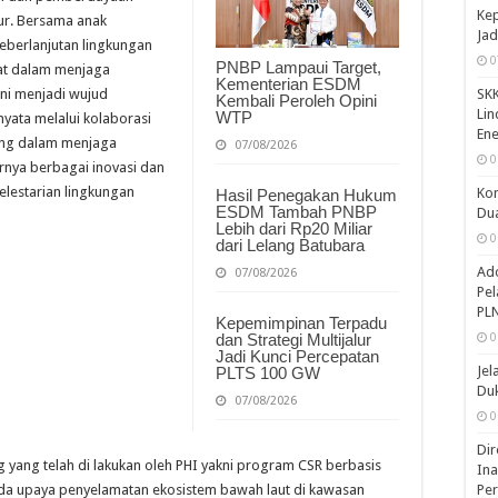
Kep
mur. Bersama anak
Jad
eberlanjutan lingkungan
0
PNBP Lampaui Target,
kat dalam menjaga
Kementerian ESDM
SKK
ni menjadi wujud
Kembali Peroleh Opini
Lin
WTP
ata melalui kolaborasi
Ene
ing dalam menjaga
07/08/2026
0
rnya berbagai inovasi dan
elestarian lingkungan
Kon
Hasil Penegakan Hukum
ESDM Tambah PNBP
Dua
Lebih dari Rp20 Miliar
0
dari Lelang Batubara
Ado
07/08/2026
Pe
PLN
Kepemimpinan Terpadu
0
dan Strategi Multijalur
Jadi Kunci Percepatan
Jel
PLTS 100 GW
Duk
07/08/2026
0
Dir
g yang telah di lakukan oleh PHI yakni program CSR berbasis
Ina
Pe
pada upaya penyelamatan ekosistem bawah laut di kawasan