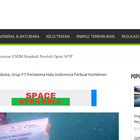
INERAL & BATUBARA
KELISTRIKAN
ENERGI TERBARUKAN
REGULASI
nterian ESDM Kembali Peroleh Opini WTP
dunia, Grup PT Pertamina Hulu Indonesia Perkuat Komitmen
Pop
Imp
Neg
2
GE