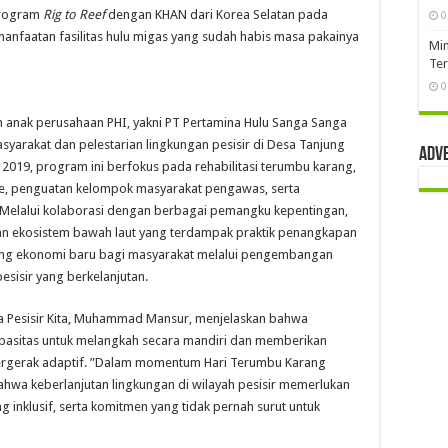
program
Rig to Reef
dengan KHAN dari Korea Selatan pada
0
anfaatan fasilitas hulu migas yang sudah habis masa pakainya
Mim
Te
0
eh anak perusahaan PHI, yakni PT Pertamina Hulu Sanga Sanga
syarakat dan pelestarian lingkungan pesisir di Desa Tanjung
Adv
 2019, program ini berfokus pada rehabilitasi terumbu karang,
ve, penguatan kelompok masyarakat pengawas, serta
 Melalui kolaborasi dengan berbagai pemangku kepentingan,
an ekosistem bawah laut yang terdampak praktik penangkapan
luang ekonomi baru bagi masyarakat melalui pengembangan
sisir yang berkelanjutan.
a Pesisir Kita, Muhammad Mansur, menjelaskan bahwa
pasitas untuk melangkah secara mandiri dan memberikan
 bergerak adaptif. ”Dalam momentum Hari Terumbu Karang
ahwa keberlanjutan lingkungan di wilayah pesisir memerlukan
g inklusif, serta komitmen yang tidak pernah surut untuk