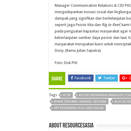
Manager Communication Relations & CID PH
mengedepankan inovasi sosial dan lingkun
dampak yang signifikan dan berkelanjutan bag
seperti Jaga Pesisir Kita dan
Rig to Reef
, kami
pada penguatan kapasitas masyarakat agar 
keberlanjutan sumber daya pesisir dan laut. K
masyarakat merupakan kunci untuk menciptak
Dony. (Rama Julian Saputra)
Foto: Dok PHI
Facebook
Twitter
G
Share
Tags
#CSR
#DONY INDRAWAN MANAGER COMR
#HARI TERUMBU KARANG SEDUNIA
#LOCAL H
#PT PERTAMINA HULU INDONESIA
About Resourcesasia