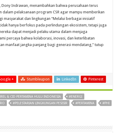
I, Dony Indrawan, menambahkan bahwa perusahaan terus
gan dalam pelaksanaan program CSR agar mampu memberikan
i masyarakat dan lingkungan “Melalui berbagai inisiatif
 tidak hanya berfokus pada perlindungan ekosistem, tetapi juga
mereka dapat menjadi pelaku utama dalam menjaga
ami percaya bahwa kolaborasi, inovasi, dan keterlibatan
an manfaat jangka panjang bagi generasi mendatang,” tutup
oogle +
Stumbleupon
LinkedIn
Pinterest
EL & CID PERTAMINA HULU INDONESIA
#ENERGI
ERO
#PELESTARIAN LINGKUNGAN PESISIR
#PERTAMINA
#PHI