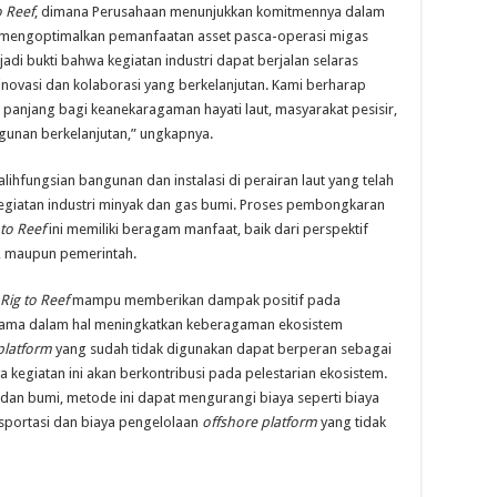
o Reef
, dimana Perusahaan menunjukkan komitmennya dalam
us mengoptimalkan pemanfaatan asset pasca-operasi migas
di bukti bahwa kegiatan industri dapat berjalan selaras
inovasi dan kolaborasi yang berkelanjutan. Kami berharap
a panjang bagi keanekaragaman hayati laut, masyarakat pesisir,
unan berkelanjutan,” ungkapnya.
fungsian bangunan dan instalasi di perairan laut yang telah
giatan industri minyak dan gas bumi. Proses pembongkaran
 to Reef
ini memiliki beragam manfaat, baik dari perspektif
s, maupun pemerintah.
Rig to Reef
mampu memberikan dampak positif pada
rutama dalam hal meningkatkan keberagaman ekosistem
platform
yang sudah tidak digunakan dapat berperan sebagai
ya kegiatan ini akan berkontribusi pada pelestarian ekosistem.
 dan bumi, metode ini dapat mengurangi biaya seperti biaya
nsportasi dan biaya pengelolaan
offshore platform
yang tidak