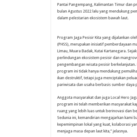
Pantai Pangempang, Kalimantan Timur dan 
bulan Agustus 2022 lalu yang mendukung pem
dalam pelestarian ekosistem bawah laut.
Program Jaga Pesisir Kita yang dijalankan ol
(PHSS), merupakan inisiatif pemberdayaan ma
Limau, Muara Badak, Kutai Kartanegara. Sejak
perlindungan ekosistem pesisir dan mangro
pengembangan wisata pesisir berkelanjutan.
program ini tidak hanya mendukung pemulih
ikan destruktif, tetapi juga menciptakan pe
pariwisata dan usaha berbasis sumber daya pe
Anggota masyarakat dan juga Local Hero Jag
program ini telah memberikan masyarakat ka
ruang yang lebih luas untuk berinovasi dan
Sedunia ini, kemandirian mengajarkan kami b
kepemimpinan lokal yang kuat, kolaborasi yan
menjaga masa depan laut kita,” jelasnya.