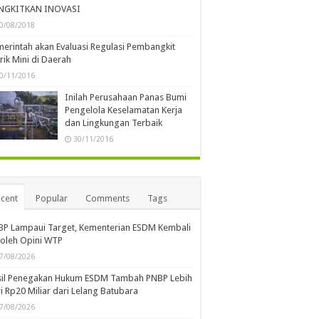
NGKITKAN INOVASI
0/08/2018
erintah akan Evaluasi Regulasi Pembangkit
trik Mini di Daerah
0/11/2016
Inilah Perusahaan Panas Bumi
Pengelola Keselamatan Kerja
dan Lingkungan Terbaik
30/11/2016
cent
Popular
Comments
Tags
BP Lampaui Target, Kementerian ESDM Kembali
oleh Opini WTP
7/08/2026
sil Penegakan Hukum ESDM Tambah PNBP Lebih
i Rp20 Miliar dari Lelang Batubara
7/08/2026