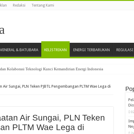
Iklan
Redaksi
Tentang Kami
MINERAL & BATUBARA
KELISTRIKAN
ENERGI TERBARUKAN
REGULASI
dan Kolaborasi Teknologi Kunci Kemandirian Energi Indonesia
aih Penghargaan CSR Award 2026
n Air Sungai, PLN Teken PJBTL Pengembangan PLTM Wae Lega di
Pop
ktur Jalan PLTP Mataloko Permudah Mobilitas Petani dan Dukung Perekonomian M
Kualitas Pendidikan di Air Upas, Cita Mineral Investindo Tbk Raih Penghargaan 
Pe
Dis
ormasi Digital melalui Pertapixel untuk Dukung Pengelolaan Aset Berbasis Data
0
atan Air Sungai, PLN Teken
 Digital di Banjar Kepisah, PLN Icon Plus Berikan Internet Gratis
Imp
an PLTM Wae Lega di
ambang, Kontribusi Dividen dan Penerimaan Guna Perkuat Kedaulatan
Neg
2