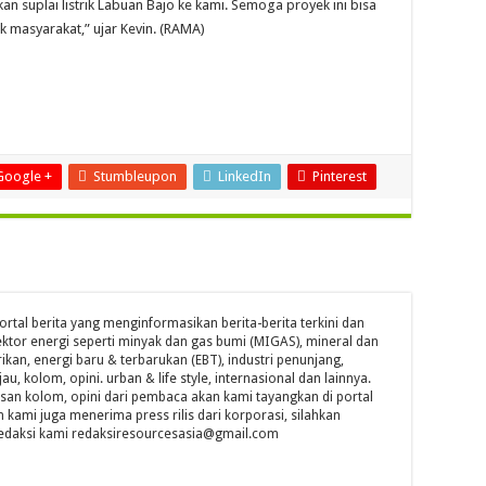
 suplai listrik Labuan Bajo ke kami. Semoga proyek ini bisa
uk masyarakat,” ujar Kevin. (RAMA)
Google +
Stumbleupon
LinkedIn
Pinterest
ortal berita yang menginformasikan berita-berita terkini dan
ktor energi seperti minyak dan gas bumi (MIGAS), mineral dan
ikan, energi baru & terbarukan (EBT), industri penunjang,
jau, kolom, opini. urban & life style, internasional dan lainnya.
isan kolom, opini dari pembaca akan kami tayangkan di portal
n kami juga menerima press rilis dari korporasi, silahkan
l redaksi kami redaksiresourcesasia@gmail.com