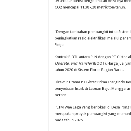
tersebut. Potensi penghematan BBM-nya menc
CO2 mencapai 11.387,28 metrik ton/tahun.
“Dengan tambahan pembangkit ini ke Siste
peningkatkan rasio elektrifikasi melalui pen
Fintje.
Kontrak PJBTL antara PLN dengan PT Gistec 
Operate, and Transfer
(BOOT). Harga jual yan
tahun 2020 di Sistem Flores Bagian Barat.
Direktur Utama PT Gistec Prima Energindo Kev
penyediaan listrik di Labuan Bajo, Manggarai
persen.
PLTM Wae Lega yang berlokasi di Desa Pong
merupakan proyek pembangkit yang memanfaat
pada tahun 2025.