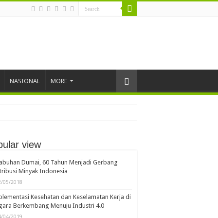
NASIONAL
MORE
ular view
asyarakat
ISRA 2026
labuhan Dumai, 60 Tahun Menjadi Gerbang
tribusi Minyak Indonesia
2/05/2018
lementasi Kesehatan dan Keselamatan Kerja di
ara Berkembang Menuju Industri 4.0
4/04/2019