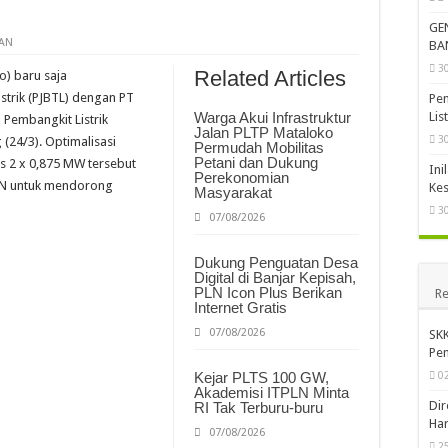
kademisi ITPLN Minta RI Tak Terburu-buru
GE
riode Pertama Agustus 2026 USD 124,44 per Ton, Turun 5,62 Persen
KAN
BA
3
Sekong PET Jadi Terminal LPG Pertama di Dunia Bersertifikat Green Terminal
Related Articles
) baru saja
istrik (PJBTL) dengan PT
Pem
Lis
Warga Akui Infrastruktur
Pembangkit Listrik
Jalan PLTP Mataloko
3
(24/3). Optimalisasi
Permudah Mobilitas
Petani dan Dukung
s 2 x 0,875 MW tersebut
Ini
Perekonomian
PLN untuk mendorong
Kes
Masyarakat
3
07/08/2026
Dukung Penguatan Desa
Digital di Banjar Kepisah,
PLN Icon Plus Berikan
Re
Internet Gratis
07/08/2026
SKK
Pen
0
Kejar PLTS 100 GW,
Akademisi ITPLN Minta
Dir
RI Tak Terburu-buru
Har
07/08/2026
2