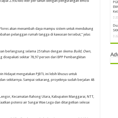
apai 2.950 kilo liter per tahun dengan pengurangan emosi
PG
EMC
Ke
2
Du
m Flores akan menambah daya mampu sistem untuk mendukung
SKK
ambahan pelanggan rumah tangga di kawasan tersebut,” jelas
2
akan berlangsung selama 25 tahun dengan skema
Build, Own,
Ad
g disepakati sekitar 78,97 persen dari BPP Pembangkitan
in Hidayat mengatakan PJBTL ini lebih khusus untuk
 dan sekitarnya. Sampai sekarang, proyeknya sudah berjalan 48
 Lengor, Kecamatan Rahong Utara, Kabupaten Manggarai, NTT,
kan potensi air Sungai Wae Lega dan ditargetkan selesai