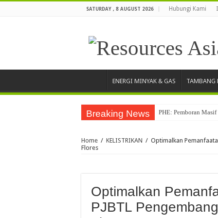
Hubungi Kami
SATURDAY , 8 AUGUST 2026
ENERGI MINYAK & GAS
TAMBANG 
Breaking News
PHE: Pemboran Masif 
Pertamina Drilling R
Home
/
KELISTRIKAN
/
Optimalkan Pemanfaata
Warga Akui Infrastru
Flores
Tingkatkan Akses dan 
Elnusa Perkuat Transf
Optimalkan Pemanfa
Dukung Penguatan Desa
PJBTL Pengembang
Kepastian Produksi T