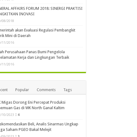
NERAL AFFAIRS FORUM 2018: SINERGI PRAKTISI
NGKITKAN INOVASI
0/08/2018
erintah akan Evaluasi Regulasi Pembangkit
trik Mini di Daerah
0/11/2016
lah Perusahaan Panas Bumi Pengelola
elamatan Kerja dan Lingkungan Terbaik
0/11/2016
cent
Popular
Comments
Tags
 Migas Dorong Eni Percepat Produksi
emuan Gas di WK North Ganal Kaltim
2/10/2023
4
ekomendasikan Beli, Analis Sinarmas Ungkap
ga Saham PGEO Bakal Melejit
5/09/2023
3