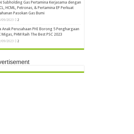
N Subholding Gas Pertamina Kerjasama dengan
L, HCML, Petronas, & Pertamina EP Perkuat
tahanan Pasokan Gas Bumi
3/09/2023
2
a Anak Perusahaan PHI Borong 5 Penghargaan
 Migas, PHM Raih The Best PSC 2023
2/09/2023
2
vertisement