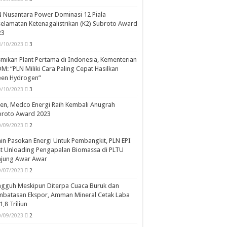
 Nusantara Power Dominasi 12 Piala
elamatan Ketenagalistrikan (K2) Subroto Award
23
8/10/2023
3
mikan Plant Pertama di Indonesia, Kementerian
M: “PLN Miliki Cara Paling Cepat Hasilkan
een Hydrogen”
9/10/2023
3
en, Medco Energi Raih Kembali Anugrah
broto Award 2023
0/09/2023
2
in Pasokan Energi Untuk Pembangkit, PLN EPI
st Unloading Pengapalan Biomassa di PLTU
njung Awar Awar
9/07/2023
2
ngguh Meskipun Diterpa Cuaca Buruk dan
mbatasan Ekspor, Amman Mineral Cetak Laba
1,8 Triliun
0/09/2023
2