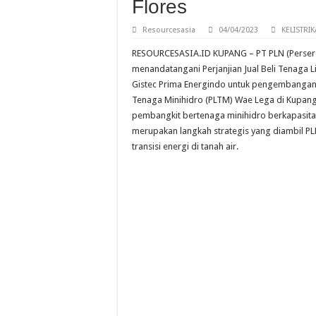
Flores
Kejar PLTS 100 GW, A
ESDM Tetapkan HBA Pe
Resourcesasia
04/04/2023
KELISTRI
Terminal LPG Tanjung 
RESOURCESASIA.ID KUPANG – PT PLN (Persero
menandatangani Perjanjian Jual Beli Tenaga L
Gistec Prima Energindo untuk pengembangan 
Tenaga Minihidro (PLTM) Wae Lega di Kupang 
pembangkit bertenaga minihidro berkapasita
merupakan langkah strategis yang diambil 
transisi energi di tanah air.