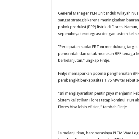
General Manager PLN Unit Induk Wilayah Nus
sangat strategis karena meningkatkan bauran
pokok produksi (BPP) listrik di Flores. Nam
sepenuhnya terintegrasi dengan sistem kelistr
“Percepatan suplai EBT ini mendukung target 
pemerintah dan untuk menekan BPP tenaga listr
berkelanjutan,” ungkap Fintje.
Fintje memaparkan potensi penghematan BPP da
pembangkit berkapasitas 1.75 MW tersebut set
“Ini mengisyaratkan pentingnya menjamin kebe
Sistem kelistrikan Flores tetap kontinui. PLN 
Flores bisa lebih efisien,” tambah Fintje.
Ia melanjutkan, beroperasinya PLTM Wae Leg