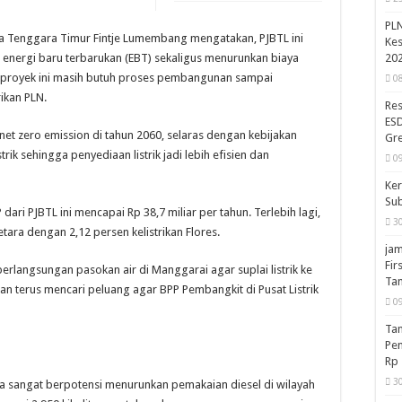
PLN
a Tenggara Timur Fintje Lumembang mengatakan, PJBTL ini
Kes
20
 energi baru terbarukan (EBT) sekaligus menurunkan biaya
un, proyek ini masih butuh proses pembangunan sampai
0
ikan PLN.
Res
ESD
net zero emission di tahun 2060, selaras dengan kebijakan
Gr
ik sehingga penyediaan listrik jadi lebih efisien dan
0
Ker
Su
ri PJBTL ini mencapai Rp 38,7 miliar per tahun. Terlebih lagi,
3
ara dengan 2,12 persen kelistrikan Flores.
jam
Fir
rlangsungan pasokan air di Manggarai agar suplai listrik ke
Ta
akan terus mencari peluang agar BPP Pembangkit di Pusat Listrik
0
Ta
Pe
Rp 
3
a sangat berpotensi menurunkan pemakaian diesel di wilayah