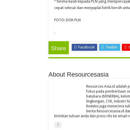
“Terima kasih kepada PLN yang mempercayakan
cepat selesai dan menyuplai listrik bersih unt
FOTO: DOK PLN
.
Facebook
Twitter
Share
About Resourcesasia
Resources Asia.id adalah p
fokus pada pemberitaan se
batubara (MINERBA), kelistr
lingkungan, CSR, industri hi
Redeksi juga menerima tul
berita Resourcesasia.id da
kirimkan tulisan anda dan press rilis ke emai