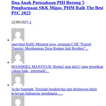
Dua Anak Perusahaan PHI Borong 5
Penghargaan SKK Migas, PHM Raih The Best
PSC 2023
22/09/2023
2
musyhari Raffi: Menurut saya, program CSR “Energi
Transisi: Membangun Desa Rentan Jadi Resilien”...
MASHRIEL MANSYUR: Berita2 atau info2 yang tersajikan
cukup baik,, informatif....
Acim Supriadi: Teruslah beraktivitas dan berinovasi demi
kejayaan Indonesia mendatang......