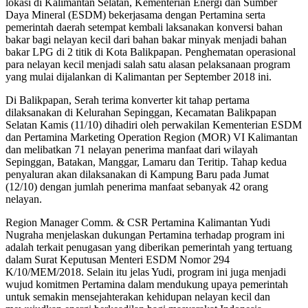
lokasi di Kalimantan Selatan, Kementerian Energi dan Sumber
Daya Mineral (ESDM) bekerjasama dengan Pertamina serta
pemerintah daerah setempat kembali laksanakan konversi bahan
bakar bagi nelayan kecil dari bahan bakar minyak menjadi bahan
bakar LPG di 2 titik di Kota Balikpapan. Penghematan operasional
para nelayan kecil menjadi salah satu alasan pelaksanaan program
yang mulai dijalankan di Kalimantan per September 2018 ini.
Di Balikpapan, Serah terima konverter kit tahap pertama
dilaksanakan di Kelurahan Sepinggan, Kecamatan Balikpapan
Selatan Kamis (11/10) dihadiri oleh perwakilan Kementerian ESDM
dan Pertamina Marketing Operation Region (MOR) VI Kalimantan
dan melibatkan 71 nelayan penerima manfaat dari wilayah
Sepinggan, Batakan, Manggar, Lamaru dan Teritip. Tahap kedua
penyaluran akan dilaksanakan di Kampung Baru pada Jumat
(12/10) dengan jumlah penerima manfaat sebanyak 42 orang
nelayan.
Region Manager Comm. & CSR Pertamina Kalimantan Yudi
Nugraha menjelaskan dukungan Pertamina terhadap program ini
adalah terkait penugasan yang diberikan pemerintah yang tertuang
dalam Surat Keputusan Menteri ESDM Nomor 294
K/10/MEM/2018. Selain itu jelas Yudi, program ini juga menjadi
wujud komitmen Pertamina dalam mendukung upaya pemerintah
untuk semakin mensejahterakan kehidupan nelayan kecil dan