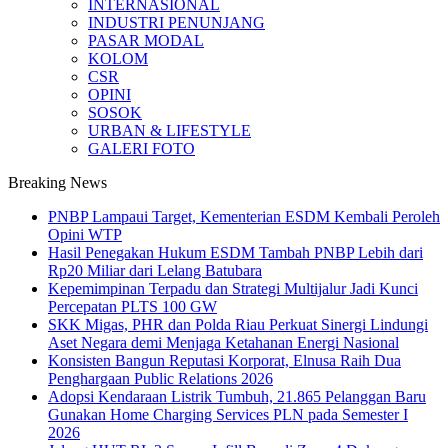
INTERNASIONAL
INDUSTRI PENUNJANG
PASAR MODAL
KOLOM
CSR
OPINI
SOSOK
URBAN & LIFESTYLE
GALERI FOTO
Breaking News
PNBP Lampaui Target, Kementerian ESDM Kembali Peroleh
Opini WTP
Hasil Penegakan Hukum ESDM Tambah PNBP Lebih dari
Rp20 Miliar dari Lelang Batubara
Kepemimpinan Terpadu dan Strategi Multijalur Jadi Kunci
Percepatan PLTS 100 GW
SKK Migas, PHR dan Polda Riau Perkuat Sinergi Lindungi
Aset Negara demi Menjaga Ketahanan Energi Nasional
Konsisten Bangun Reputasi Korporat, Elnusa Raih Dua
Penghargaan Public Relations 2026
Adopsi Kendaraan Listrik Tumbuh, 21.865 Pelanggan Baru
Gunakan Home Charging Services PLN pada Semester I
2026