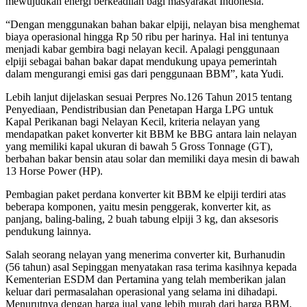
mewujudkan energi berkeadilan bagi masyarakat Indonesia.
“Dengan menggunakan bahan bakar elpiji, nelayan bisa menghemat
biaya operasional hingga Rp 50 ribu per harinya. Hal ini tentunya
menjadi kabar gembira bagi nelayan kecil. Apalagi penggunaan
elpiji sebagai bahan bakar dapat mendukung upaya pemerintah
dalam mengurangi emisi gas dari penggunaan BBM”, kata Yudi.
Lebih lanjut dijelaskan sesuai Perpres No.126 Tahun 2015 tentang
Penyediaan, Pendistribusian dan Penetapan Harga LPG untuk
Kapal Perikanan bagi Nelayan Kecil, kriteria nelayan yang
mendapatkan paket konverter kit BBM ke BBG antara lain nelayan
yang memiliki kapal ukuran di bawah 5 Gross Tonnage (GT),
berbahan bakar bensin atau solar dan memiliki daya mesin di bawah
13 Horse Power (HP).
Pembagian paket perdana konverter kit BBM ke elpiji terdiri atas
beberapa komponen, yaitu mesin penggerak, konverter kit, as
panjang, baling-baling, 2 buah tabung elpiji 3 kg, dan aksesoris
pendukung lainnya.
Salah seorang nelayan yang menerima converter kit, Burhanudin
(56 tahun) asal Sepinggan menyatakan rasa terima kasihnya kepada
Kementerian ESDM dan Pertamina yang telah memberikan jalan
keluar dari permasalahan operasional yang selama ini dihadapi.
Menurutnya dengan harga jual yang lebih murah dari harga BBM,