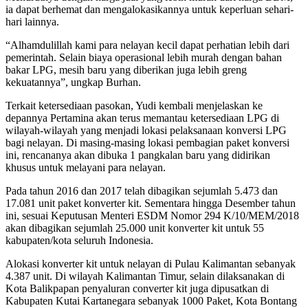
ia dapat berhemat dan mengalokasikannya untuk keperluan sehari-
hari lainnya.
“Alhamdulillah kami para nelayan kecil dapat perhatian lebih dari
pemerintah. Selain biaya operasional lebih murah dengan bahan
bakar LPG, mesih baru yang diberikan juga lebih greng
kekuatannya”, ungkap Burhan.
Terkait ketersediaan pasokan, Yudi kembali menjelaskan ke
depannya Pertamina akan terus memantau ketersediaan LPG di
wilayah-wilayah yang menjadi lokasi pelaksanaan konversi LPG
bagi nelayan. Di masing-masing lokasi pembagian paket konversi
ini, rencananya akan dibuka 1 pangkalan baru yang didirikan
khusus untuk melayani para nelayan.
Pada tahun 2016 dan 2017 telah dibagikan sejumlah 5.473 dan
17.081 unit paket konverter kit. Sementara hingga Desember tahun
ini, sesuai Keputusan Menteri ESDM Nomor 294 K/10/MEM/2018
akan dibagikan sejumlah 25.000 unit konverter kit untuk 55
kabupaten/kota seluruh Indonesia.
Alokasi konverter kit untuk nelayan di Pulau Kalimantan sebanyak
4.387 unit. Di wilayah Kalimantan Timur, selain dilaksanakan di
Kota Balikpapan penyaluran converter kit juga dipusatkan di
Kabupaten Kutai Kartanegara sebanyak 1000 Paket, Kota Bontang