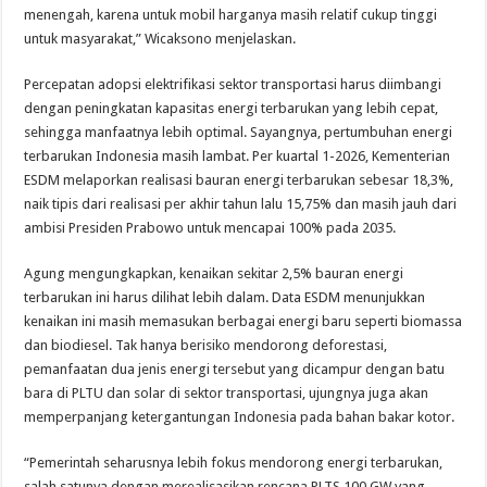
menengah, karena untuk mobil harganya masih relatif cukup tinggi
untuk masyarakat,” Wicaksono menjelaskan.
Percepatan adopsi elektrifikasi sektor transportasi harus diimbangi
dengan peningkatan kapasitas energi terbarukan yang lebih cepat,
sehingga manfaatnya lebih optimal. Sayangnya, pertumbuhan energi
terbarukan Indonesia masih lambat. Per kuartal 1-2026, Kementerian
ESDM melaporkan realisasi bauran energi terbarukan sebesar 18,3%,
naik tipis dari realisasi per akhir tahun lalu 15,75% dan masih jauh dari
ambisi Presiden Prabowo untuk mencapai 100% pada 2035.
Agung mengungkapkan, kenaikan sekitar 2,5% bauran energi
terbarukan ini harus dilihat lebih dalam. Data ESDM menunjukkan
kenaikan ini masih memasukan berbagai energi baru seperti biomassa
dan biodiesel. Tak hanya berisiko mendorong deforestasi,
pemanfaatan dua jenis energi tersebut yang dicampur dengan batu
bara di PLTU dan solar di sektor transportasi, ujungnya juga akan
memperpanjang ketergantungan Indonesia pada bahan bakar kotor.
“Pemerintah seharusnya lebih fokus mendorong energi terbarukan,
salah satunya dengan merealisasikan rencana PLTS 100 GW yang