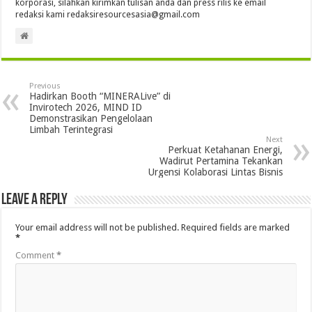
korporasi, silahkan kirimkan tulisan anda dan press rilis ke email
redaksi kami redaksiresourcesasia@gmail.com
Previous
Hadirkan Booth “MINERALive” di
Invirotech 2026, MIND ID
Demonstrasikan Pengelolaan
Limbah Terintegrasi
Next
Perkuat Ketahanan Energi,
Wadirut Pertamina Tekankan
Urgensi Kolaborasi Lintas Bisnis
Leave a Reply
Your email address will not be published.
Required fields are marked
*
Comment
*