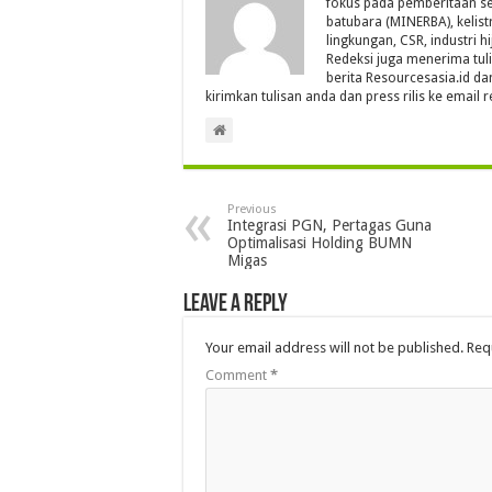
fokus pada pemberitaan se
batubara (MINERBA), kelistr
lingkungan, CSR, industri hi
Redeksi juga menerima tul
berita Resourcesasia.id da
kirimkan tulisan anda dan press rilis ke emai
Previous
Integrasi PGN, Pertagas Guna
Optimalisasi Holding BUMN
Migas
Leave a Reply
Your email address will not be published.
Req
Comment
*