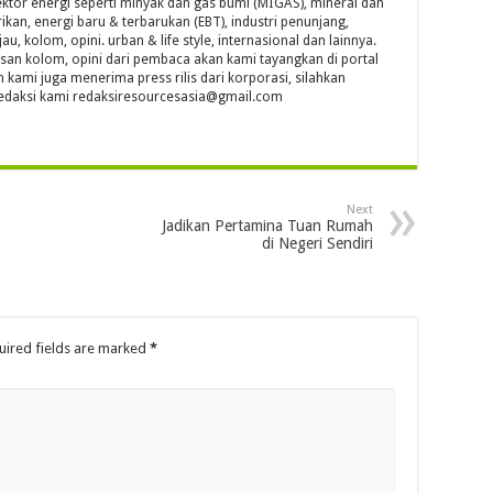
ktor energi seperti minyak dan gas bumi (MIGAS), mineral dan
ikan, energi baru & terbarukan (EBT), industri penunjang,
jau, kolom, opini. urban & life style, internasional dan lainnya.
isan kolom, opini dari pembaca akan kami tayangkan di portal
n kami juga menerima press rilis dari korporasi, silahkan
l redaksi kami redaksiresourcesasia@gmail.com
Next
Jadikan Pertamina Tuan Rumah
di Negeri Sendiri
uired fields are marked
*