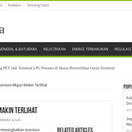
an
Redaksi
Tentang Kami
INERAL & BATUBARA
KELISTRIKAN
ENERGI TERBARUKAN
REGULASI
 PET Jadi Terminal LPG Pertama di Dunia Bersertifikat Green Terminal
estasi Migas Makin Terlihat
Pop
Pe
Dis
Makin Terlihat
0
Imp
MINYAK & GAS
Neg
Related Articles
 meningkatkan investasi
2