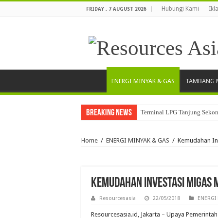
Hubungi Kami
Ikl
FRIDAY , 7 AUGUST 2026
ENERGI MINYAK & GAS
TAMBANG M
Breaking News
Terminal LPG Tanjung Sekong
Home
/
ENERGI MINYAK & GAS
/
Kemudahan Inv
Kemudahan Investasi Migas 
Resourcesasia
22/05/2018
ENERGI 
Resourcesasia.id, Jakarta – Upaya Pemerintah