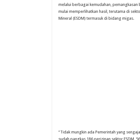
melalui berbagai kemudahan, pemangkasan bi
mulai memperlihatkan hasil, terutama di sek
Mineral (ESDM) termasuk di bidang migas.
“Tidak mungkin ada Pemerintah yang sengaja 
sudah pangkas 186 perizinan sektor ESDM, 56 