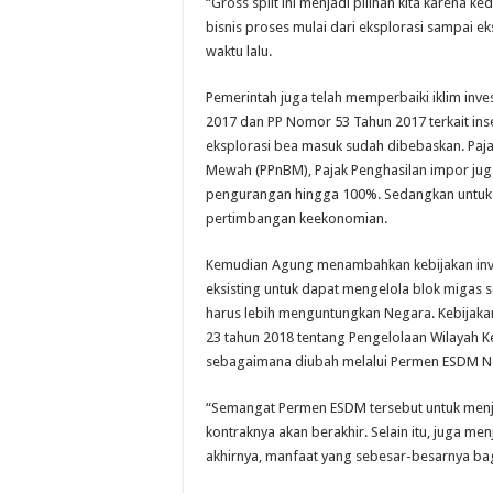
“Gross split ini menjadi pilihan kita karen
bisnis proses mulai dari eksplorasi sampai e
waktu lalu.
Pemerintah juga telah memperbaiki iklim inve
2017 dan PP Nomor 53 Tahun 2017 terkait inse
eksplorasi bea masuk sudah dibebaskan. Paja
Mewah (PPnBM), Pajak Penghasilan impor jug
pengurangan hingga 100%. Sedangkan untuk p
pertimbangan keekonomian.
Kemudian Agung menambahkan kebijakan inve
eksisting untuk dapat mengelola blok migas se
harus lebih menguntungkan Negara. Kebijaka
23 tahun 2018 tentang Pengelolaan Wilayah K
sebagaimana diubah melalui Permen ESDM N
“Semangat Permen ESDM tersebut untuk menj
kontraknya akan berakhir. Selain itu, juga me
akhirnya, manfaat yang sebesar-besarnya ba