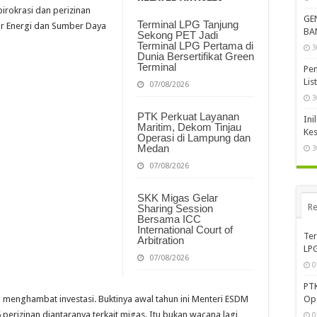
rokrasi dan perizinan
GE
Terminal LPG Tanjung
tor Energi dan Sumber Daya
BA
Sekong PET Jadi
Terminal LPG Pertama di
3
Dunia Bersertifikat Green
Terminal
Pem
Lis
07/08/2026
3
PTK Perkuat Layanan
Ini
Maritim, Dekom Tinjau
Kes
Operasi di Lampung dan
Medan
3
07/08/2026
SKK Migas Gelar
Re
Sharing Session
Bersama ICC
International Court of
Ter
Arbitration
LPG
07/08/2026
0
PTK
Op
menghambat investasi. Buktinya awal tahun ini Menteri ESDM
perizinan diantaranya terkait migas. Itu bukan wacana lagi,
0