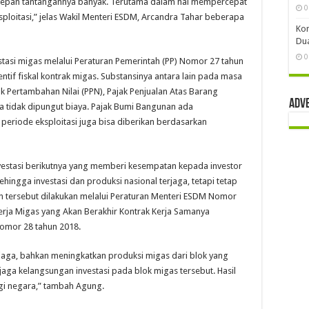
a kedepan tantangannya banyak. Terutama dalam hal mempercepat
0
ksploitasi,” jelas Wakil Menteri ESDM, Arcandra Tahar beberapa
Kon
Dua
0
stasi migas melalui Peraturan Pemerintah (PP) Nomor 27 tahun
ntif fiskal kontrak migas. Substansinya antara lain pada masa
k Pertambahan Nilai (PPN), Pajak Penjualan Atas Barang
Adv
a tidak dipungut biaya. Pajak Bumi Bangunan ada
eriode eksploitasi juga bisa diberikan berdasarkan
stasi berikutnya yang memberi kesempatan kepada investor
hingga investasi dan produksi nasional terjaga, tetapi tetap
n tersebut dilakukan melalui Peraturan Menteri ESDM Nomor
erja Migas yang Akan Berakhir Kontrak Kerja Samanya
omor 28 tahun 2018.
aga, bahkan meningkatkan produksi migas dari blok yang
njaga kelangsungan investasi pada blok migas tersebut. Hasil
gi negara,” tambah Agung.