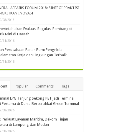
NERAL AFFAIRS FORUM 2018: SINERGI PRAKTISI
NGKITKAN INOVASI
0/08/2018
erintah akan Evaluasi Regulasi Pembangkit
trik Mini di Daerah
0/11/2016
lah Perusahaan Panas Bumi Pengelola
elamatan Kerja dan Lingkungan Terbaik
0/11/2016
cent
Popular
Comments
Tags
minal LPG Tanjung Sekong PET Jadi Terminal
 Pertama di Dunia Bersertifikat Green Terminal
7/08/2026
 Perkuat Layanan Maritim, Dekom Tinjau
erasi di Lampung dan Medan
7/08/2026