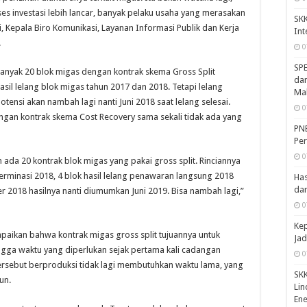
oses investasi lebih lancar, banyak pelaku usaha yang merasakan
SKK
 Kepala Biro Komunikasi, Layanan Informasi Publik dan Kerja
Int
.
0
SPE
ebanyak 20 blok migas dengan kontrak skema Gross Split
dan
hasil lelang blok migas tahun 2017 dan 2018. Tetapi lelang
Mah
tensi akan nambah lagi nanti Juni 2018 saat lelang selesai.
0
ngan kontrak skema Cost Recovery sama sekali tidak ada yang
PN
Per
0
h ada 20 kontrak blok migas yang pakai gross split. Rinciannya
 terminasi 2018, 4 blok hasil lelang penawaran langsung 2018
Ha
dar
er 2018 hasilnya nanti diumumkan Juni 2019. Bisa nambah lagi,”
0
Kep
aikan bahwa kontrak migas gross split tujuannya untuk
Jad
ngga waktu yang diperlukan sejak pertama kali cadangan
0
tersebut berproduksi tidak lagi membutuhkan waktu lama, yang
SKK
un.
Lin
Ene