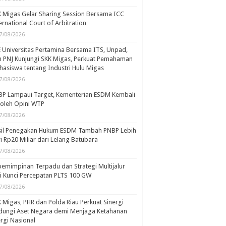
 Migas Gelar Sharing Session Bersama ICC
ernational Court of Arbitration
7/08/2026
 Universitas Pertamina Bersama ITS, Unpad,
 PNJ Kunjungi SKK Migas, Perkuat Pemahaman
asiswa tentang Industri Hulu Migas
7/08/2026
BP Lampaui Target, Kementerian ESDM Kembali
oleh Opini WTP
7/08/2026
sil Penegakan Hukum ESDM Tambah PNBP Lebih
i Rp20 Miliar dari Lelang Batubara
7/08/2026
emimpinan Terpadu dan Strategi Multijalur
i Kunci Percepatan PLTS 100 GW
7/08/2026
 Migas, PHR dan Polda Riau Perkuat Sinergi
dungi Aset Negara demi Menjaga Ketahanan
rgi Nasional