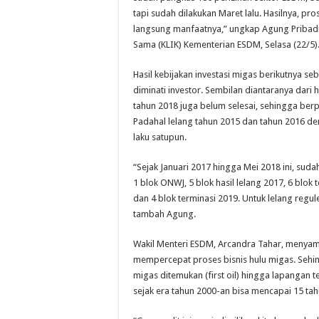
tapi sudah dilakukan Maret lalu. Hasilnya, pr
langsung manfaatnya,” ungkap Agung Pribadi,
Sama (KLIK) Kementerian ESDM, Selasa (22/5)
Hasil kebijakan investasi migas berikutnya s
diminati investor. Sembilan diantaranya dari 
tahun 2018 juga belum selesai, sehingga berpo
Padahal lelang tahun 2015 dan tahun 2016 de
laku satupun.
“Sejak Januari 2017 hingga Mei 2018 ini, suda
1 blok ONWJ, 5 blok hasil lelang 2017, 6 blok
dan 4 blok terminasi 2019. Untuk lelang regul
tambah Agung.
Wakil Menteri ESDM, Arcandra Tahar, menyamp
mempercepat proses bisnis hulu migas. Sehi
migas ditemukan (first oil) hingga lapangan 
sejak era tahun 2000-an bisa mencapai 15 tah