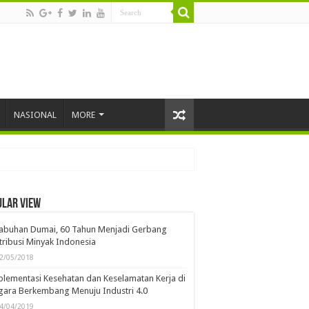
NASIONAL
MORE
ular view
labuhan Dumai, 60 Tahun Menjadi Gerbang
tribusi Minyak Indonesia
2/05/2018
lementasi Kesehatan dan Keselamatan Kerja di
ara Berkembang Menuju Industri 4.0
4/04/2019