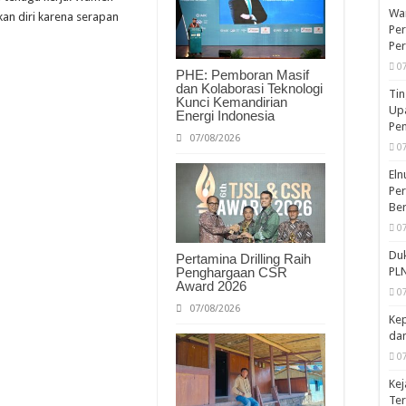
War
n diri karena serapan
Per
Pe
0
PHE: Pemboran Masif
dan Kolaborasi Teknologi
Tin
Kunci Kemandirian
Upa
Energi Indonesia
Pe
07/08/2026
0
Eln
Per
Ber
0
Duk
Pertamina Drilling Raih
Penghargaan CSR
PLN
Award 2026
0
07/08/2026
Kep
dan
0
Kej
Te