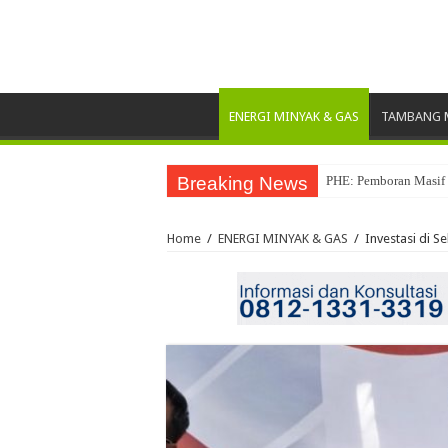
ENERGI MINYAK & GAS
TAMBANG M
Breaking News
PHE: Pemboran Masif 
Pertamina Drilling R
Home
/
ENERGI MINYAK & GAS
/
Investasi di S