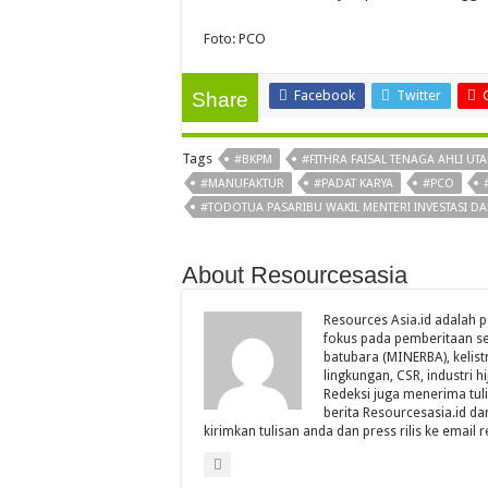
Foto: PCO
Facebook
Twitter
Share
Tags
#BKPM
#FITHRA FAISAL TENAGA AHLI U
#MANUFAKTUR
#PADAT KARYA
#PCO
#TODOTUA PASARIBU WAKIL MENTERI INVESTASI DAN
About Resourcesasia
Resources Asia.id adalah p
fokus pada pemberitaan se
batubara (MINERBA), kelistr
lingkungan, CSR, industri hi
Redeksi juga menerima tul
berita Resourcesasia.id da
kirimkan tulisan anda dan press rilis ke emai