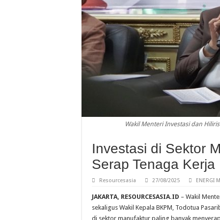
Wakil Menteri Investasi dan Hilir
Investasi di Sektor 
Serap Tenaga Kerja
Resourcesasia
27/08/2025
ENERGI M
JAKARTA, RESOURCESASIA.ID
– Wakil Menter
sekaligus Wakil Kepala BKPM, Todotua Pasari
di sektor manufaktur paling banyak menyera