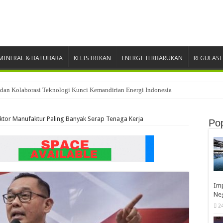
INERAL & BATUBARA
KELISTRIKAN
ENERGI TERBARUKAN
REGULASI
dan Kolaborasi Teknologi Kunci Kemandirian Energi Indonesia
aih Penghargaan CSR Award 2026
ektor Manufaktur Paling Banyak Serap Tenaga Kerja
Pop
Imp
Neg
2