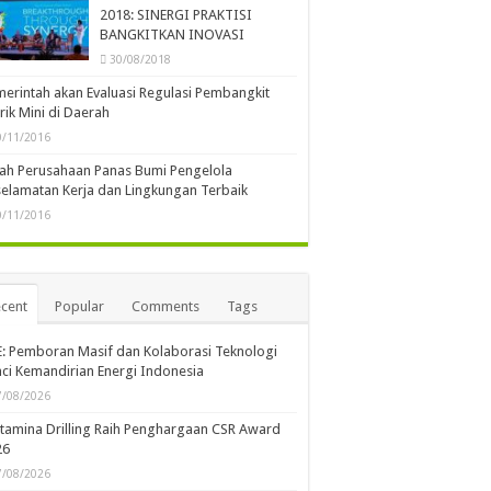
2018: SINERGI PRAKTISI
BANGKITKAN INOVASI
30/08/2018
erintah akan Evaluasi Regulasi Pembangkit
trik Mini di Daerah
0/11/2016
lah Perusahaan Panas Bumi Pengelola
elamatan Kerja dan Lingkungan Terbaik
0/11/2016
cent
Popular
Comments
Tags
: Pemboran Masif dan Kolaborasi Teknologi
ci Kemandirian Energi Indonesia
7/08/2026
tamina Drilling Raih Penghargaan CSR Award
26
7/08/2026