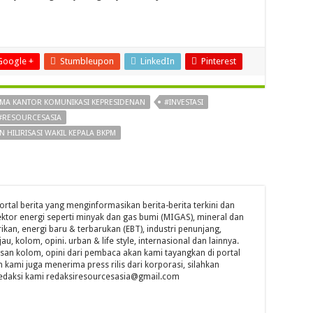
Google +
Stumbleupon
LinkedIn
Pinterest
TAMA KANTOR KOMUNIKASI KEPRESIDENAN
#INVESTASI
#RESOURCESASIA
 HILIRISASI WAKIL KEPALA BKPM
ortal berita yang menginformasikan berita-berita terkini dan
ktor energi seperti minyak dan gas bumi (MIGAS), mineral dan
ikan, energi baru & terbarukan (EBT), industri penunjang,
jau, kolom, opini. urban & life style, internasional dan lainnya.
isan kolom, opini dari pembaca akan kami tayangkan di portal
n kami juga menerima press rilis dari korporasi, silahkan
l redaksi kami redaksiresourcesasia@gmail.com