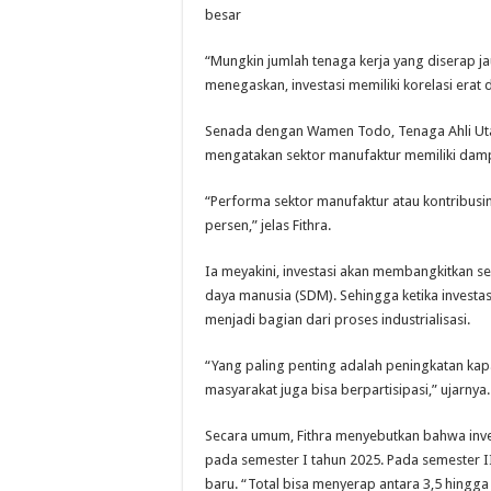
besar
“Mungkin jumlah tenaga kerja yang diserap jau
menegaskan, investasi memiliki korelasi era
Senada dengan Wamen Todo, Tenaga Ahli Utam
mengatakan sektor manufaktur memiliki damp
“Performa sektor manufaktur atau kontribusi
persen,” jelas Fithra.
Ia meyakini, investasi akan membangkitkan s
daya manusia (SDM). Sehingga ketika investas
menjadi bagian dari proses industrialisasi.
“Yang paling penting adalah peningkatan kap
masyarakat juga bisa berpartisipasi,” ujarnya.
Secara umum, Fithra menyebutkan bahwa invest
pada semester I tahun 2025. Pada semester II
baru. “Total bisa menyerap antara 3,5 hingga 3