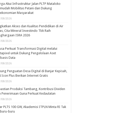
ga Akui Infrastruktur Jalan PLTP Mataloko
mudah Mobilitas Petani dan Dukung
rekonomian Masyarakat
7/08/2026
gkatkan Akses dan Kualitas Pendidikan di Air
s, Cita Mineral Investindo Tbk Raih
nghargaan ISRA 2026
7/08/2026
usa Perkuat Transformasi Digital melalui
tapixel untuk Dukung Pengelolaan Aset
basis Data
7/08/2026
ung Penguatan Desa Digital di Banjar Kepisah,
 Icon Plus Berikan Internet Gratis
7/08/2026
astian Produksi Tambang, Kontribusi Dividen
 Penerimaan Guna Perkuat Kedaulatan
7/08/2026
ar PLTS 100 GW, Akademisi ITPLN Minta RI Tak
rburu-buru