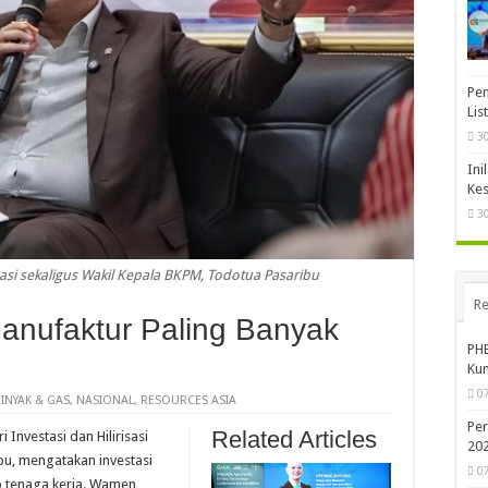
Pem
Lis
3
Ini
Kes
3
isasi sekaligus Wakil Kepala BKPM, Todotua Pasaribu
Re
Manufaktur Paling Banyak
PHE
Kun
0
INYAK & GAS
,
NASIONAL
,
RESOURCES ASIA
Per
Related Articles
i Investasi dan Hilirisasi
20
bu, mengatakan investasi
0
p tenaga kerja. Wamen