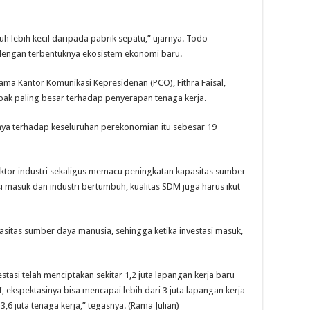
h lebih kecil daripada pabrik sepatu,” ujarnya. Todo
t dengan terbentuknya ekosistem ekonomi baru.
a Kantor Komunikasi Kepresidenan (PCO), Fithra Faisal,
ak paling besar terhadap penyerapan tenaga kerja.
nya terhadap keseluruhan perekonomian itu sebesar 19
ektor industri sekaligus memacu peningkatan kapasitas sumber
i masuk dan industri bertumbuh, kualitas SDM juga harus ikut
asitas sumber daya manusia, sehingga ketika investasi masuk,
asi telah menciptakan sekitar 1,2 juta lapangan kerja baru
, ekspektasinya bisa mencapai lebih dari 3 juta lapangan kerja
,6 juta tenaga kerja,” tegasnya. (Rama Julian)