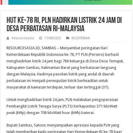
HUT ke-78 RI, PLN Hadirkan Listrik 24 Jam di
Desa Perbatasan RI-Malaysia
Resourcesasia
17/08/2023
KELISTRIKAN
RESOURCESASIA.ID, SAMBAS – Menyambut peringatan Hari
Kemerdekaan Republik Indonesia ke-78, PT PLN (Persero) berhasil
menghadirkan listrik 24 jam bagi 786 keluarga di Desa Desa Temajuk,
Kabupaten Sambas, Kalimantan Barat yang berbatasan langsung
dengan Malaysia. Hadirnya pasokan listrik yang andal di daerah
perbatasan ini menjadi perwujudan listrik berkeadilan untuk
masyarakat di kawasan terdepan, terluar dan tertinggal (3T).
Untuk menghadirkan listrik 24 jam, PLN melakukan pengoperasian
Pembangkit Listrik Tenaga Surya (PLTS) berkapasitas 371 kiloWatt
peak (kWp) dengan 708 kiloWatt hour (kWh) baterai.
Bupati Sambas, Satono menyampaikan apresiasi kepada PLN yang
telah memberikan kado peringatan Hari Kemerdekaan RI ke-78 bagi