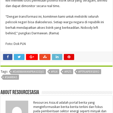
kini memiliki tools pemetaan potensi listrik desa yang seragam, unified
dan dapat dimonitor secara real time.
“Dengan transformasi ini, komitmen kami untuk melistriki seluruh
pelosok negeri bisa diakselerasi. Setiap warga negara di republik ini
berhak mendapatkan akses listrik yang berkeadilan. Nobody left
behind,” pungkas Darmawan. (Rama)
Foto: Dok PLN
Tags
#DARMAWANPRASODJO
#PLN
#PLTS
#PTPLNPERSERO
#SAMBAS
About Resourcesasia
Resources Asia.id adalah portal berita yang
menginformasikan berita-berita terkini dan fokus
pada pemberitaan sektor energi seperti minyak dan