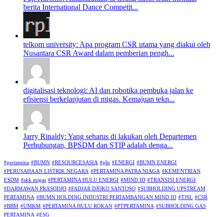
berita International Dance Competit...
telkom university: Apa program CSR utama yang diakui oleh
Nusantara CSR Award dalam pemberian pengh...
digitalisasi teknologi: AI dan robotika pembuka jalan ke
efisiensi berkelanjutan di migas. Kemajuan tekn...
Jarry Rinaldy: Yang seharus di lakukan oleh Departemen
Perhubungan, BPSDM dan STIP adalah denga...
#pertamina
#BUMN
#RESOURCESASIA
#pln
#ENERGI
#BUMN ENERGI
#PERUSAHAAN LISTRIK NEGARA
#PERTAMINA PATRA NIAGA
#KEMENTRIAN
ESDM
#skk migas
#PERTAMINA HULU ENERGI
#MIND ID
#TRANSISI ENERGI
#DARMAWAN PRASODJO
#FADJAR DJOKO SANTOSO
#SUBHOLDING UPSTREAM
PERTAMINA
#BUMN HOLDING INDUSTRI PERTAMBANGAN MIND ID
#TJSL
#CSR
#BBM
#UMKM
#PERTAMINA HULU ROKAN
#PTPERTAMINA
#SUBHOLDING GAS
PERTAMINA
#ESG