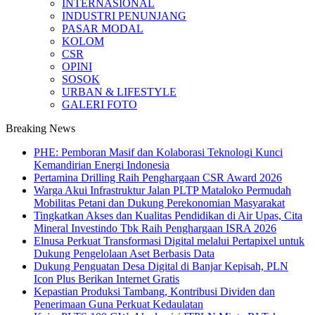
INTERNASIONAL
INDUSTRI PENUNJANG
PASAR MODAL
KOLOM
CSR
OPINI
SOSOK
URBAN & LIFESTYLE
GALERI FOTO
Breaking News
PHE: Pemboran Masif dan Kolaborasi Teknologi Kunci
Kemandirian Energi Indonesia
Pertamina Drilling Raih Penghargaan CSR Award 2026
Warga Akui Infrastruktur Jalan PLTP Mataloko Permudah
Mobilitas Petani dan Dukung Perekonomian Masyarakat
Tingkatkan Akses dan Kualitas Pendidikan di Air Upas, Cita
Mineral Investindo Tbk Raih Penghargaan ISRA 2026
Elnusa Perkuat Transformasi Digital melalui Pertapixel untuk
Dukung Pengelolaan Aset Berbasis Data
Dukung Penguatan Desa Digital di Banjar Kepisah, PLN
Icon Plus Berikan Internet Gratis
Kepastian Produksi Tambang, Kontribusi Dividen dan
Penerimaan Guna Perkuat Kedaulatan