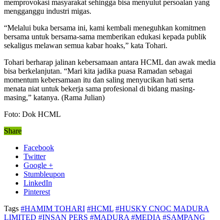
memprovokasi masyarakat sehingga bisa menyulut persoalan yang
mengganggu industri migas.
“Melalui buka bersama ini, kami kembali meneguhkan komitmen
bersama untuk bersama-sama memberikan edukasi kepada publik
sekaligus melawan semua kabar hoaks,” kata Tohari.
Tohari berharap jalinan kebersamaan antara HCML dan awak media
bisa berkelanjutan. “Mari kita jadika puasa Ramadan sebagai
momentum kebersamaan itu dan saling menyucikan hati serta
menata niat untuk bekerja sama profesional di bidang masing-
masing,” katanya. (Rama Julian)
Foto: Dok HCML
Share
Facebook
Twitter
Google +
Stumbleupon
LinkedIn
Pinterest
Tags
#HAMIM TOHARI
#HCML
#HUSKY CNOC MADURA
LIMITED
#INSAN PERS
#MADURA
#MEDIA
#SAMPANG