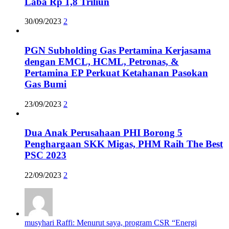
Laba Rp 1,8 Triliun
30/09/2023
2
PGN Subholding Gas Pertamina Kerjasama
dengan EMCL, HCML, Petronas, &
Pertamina EP Perkuat Ketahanan Pasokan
Gas Bumi
23/09/2023
2
Dua Anak Perusahaan PHI Borong 5
Penghargaan SKK Migas, PHM Raih The Best
PSC 2023
22/09/2023
2
musyhari Raffi: Menurut saya, program CSR “Energi