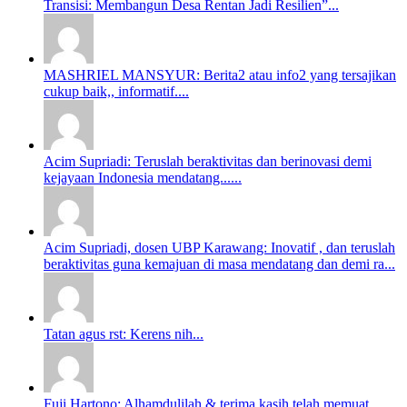
Transisi: Membangun Desa Rentan Jadi Resilien”...
MASHRIEL MANSYUR: Berita2 atau info2 yang tersajikan
cukup baik,, informatif....
Acim Supriadi: Teruslah beraktivitas dan berinovasi demi
kejayaan Indonesia mendatang......
Acim Supriadi, dosen UBP Karawang: Inovatif , dan teruslah
beraktivitas guna kemajuan di masa mendatang dan demi ra...
Tatan agus rst: Kerens nih...
Fuji Hartono: Alhamdulilah & terima kasih telah memuat