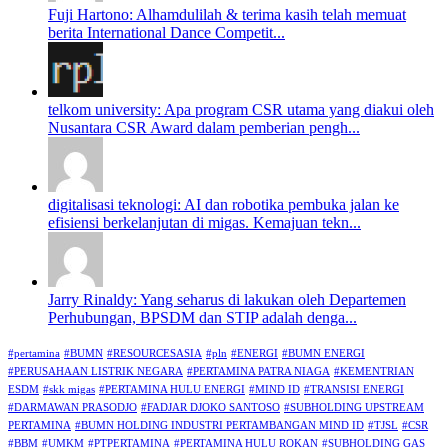
Fuji Hartono: Alhamdulilah & terima kasih telah memuat
berita International Dance Competit...
telkom university: Apa program CSR utama yang diakui oleh
Nusantara CSR Award dalam pemberian pengh...
digitalisasi teknologi: AI dan robotika pembuka jalan ke
efisiensi berkelanjutan di migas. Kemajuan tekn...
Jarry Rinaldy: Yang seharus di lakukan oleh Departemen
Perhubungan, BPSDM dan STIP adalah denga...
#pertamina
#BUMN
#RESOURCESASIA
#pln
#ENERGI
#BUMN ENERGI
#PERUSAHAAN LISTRIK NEGARA
#PERTAMINA PATRA NIAGA
#KEMENTRIAN
ESDM
#skk migas
#PERTAMINA HULU ENERGI
#MIND ID
#TRANSISI ENERGI
#DARMAWAN PRASODJO
#FADJAR DJOKO SANTOSO
#SUBHOLDING UPSTREAM
PERTAMINA
#BUMN HOLDING INDUSTRI PERTAMBANGAN MIND ID
#TJSL
#CSR
#BBM
#UMKM
#PTPERTAMINA
#PERTAMINA HULU ROKAN
#SUBHOLDING GAS