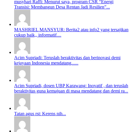
musyhari Raffi: Menurut saya, program CSR “Energi
Transisi: Membangun Desa Rentan Jadi Resilien”...
MASHRIEL MANSYUR: Berita2 atau info2 yang tersajikan
cukup baik,, informatif....
Acim Supriadi: Teruslah beraktivitas dan berinovasi demi
kejayaan Indonesia mendatang......
Acim Supriadi, dosen UBP Karawang: Inovatif , dan teruslah
beraktivitas guna kemajuan di masa mendatang dan demi ra...
Tatan agus rst: Kerens nih...