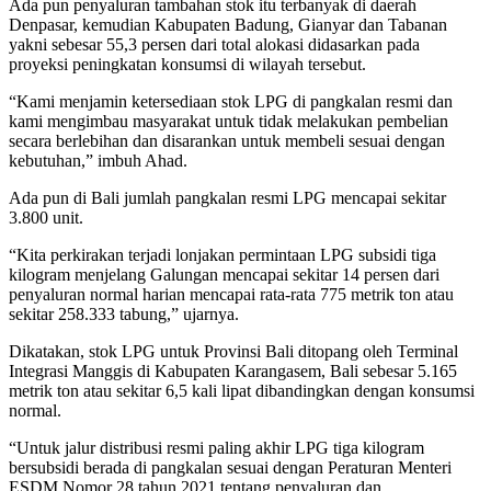
Ada pun penyaluran tambahan stok itu terbanyak di daerah
Denpasar, kemudian Kabupaten Badung, Gianyar dan Tabanan
yakni sebesar 55,3 persen dari total alokasi didasarkan pada
proyeksi peningkatan konsumsi di wilayah tersebut.
“Kami menjamin ketersediaan stok LPG di pangkalan resmi dan
kami mengimbau masyarakat untuk tidak melakukan pembelian
secara berlebihan dan disarankan untuk membeli sesuai dengan
kebutuhan,” imbuh Ahad.
Ada pun di Bali jumlah pangkalan resmi LPG mencapai sekitar
3.800 unit.
“Kita perkirakan terjadi lonjakan permintaan LPG subsidi tiga
kilogram menjelang Galungan mencapai sekitar 14 persen dari
penyaluran normal harian mencapai rata-rata 775 metrik ton atau
sekitar 258.333 tabung,” ujarnya.
Dikatakan, stok LPG untuk Provinsi Bali ditopang oleh Terminal
Integrasi Manggis di Kabupaten Karangasem, Bali sebesar 5.165
metrik ton atau sekitar 6,5 kali lipat dibandingkan dengan konsumsi
normal.
“Untuk jalur distribusi resmi paling akhir LPG tiga kilogram
bersubsidi berada di pangkalan sesuai dengan Peraturan Menteri
ESDM Nomor 28 tahun 2021 tentang penyaluran dan