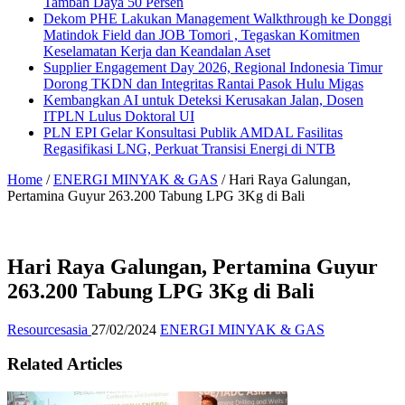
Tambah Daya 50 Persen
Dekom PHE Lakukan Management Walkthrough ke Donggi
Matindok Field dan JOB Tomori , Tegaskan Komitmen
Keselamatan Kerja dan Keandalan Aset
Supplier Engagement Day 2026, Regional Indonesia Timur
Dorong TKDN dan Integritas Rantai Pasok Hulu Migas
Kembangkan AI untuk Deteksi Kerusakan Jalan, Dosen
ITPLN Lulus Doktoral UI
PLN EPI Gelar Konsultasi Publik AMDAL Fasilitas
Regasifikasi LNG, Perkuat Transisi Energi di NTB
Home
/
ENERGI MINYAK & GAS
/
Hari Raya Galungan,
Pertamina Guyur 263.200 Tabung LPG 3Kg di Bali
Hari Raya Galungan, Pertamina Guyur
263.200 Tabung LPG 3Kg di Bali
Resourcesasia
27/02/2024
ENERGI MINYAK & GAS
Related Articles