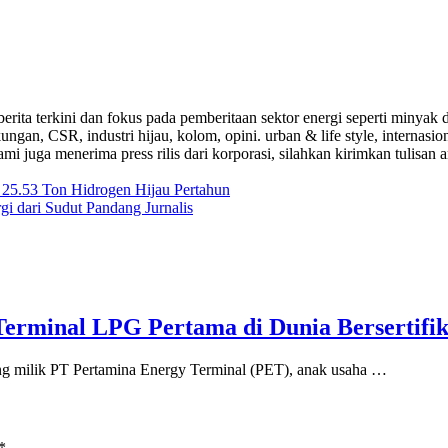
a-berita terkini dan fokus pada pemberitaan sektor energi seperti mi
ungan, CSR, industri hijau, kolom, opini. urban & life style, internasi
i juga menerima press rilis dari korporasi, silahkan kirimkan tulisan a
25.53 Ton Hidrogen Hijau Pertahun
i dari Sudut Pandang Jurnalis
erminal LPG Pertama di Dunia Bersertifik
lik PT Pertamina Energy Terminal (PET), anak usaha …
*