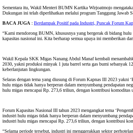
Sementara itu, Wakil Menteri BUMN Kartika Wirjoatmojo mengataka
Dukungan ini telah diperlihatkan melalui program Tanggung Jawab
BACA JUGA
:
Berdampak Positif pada Industri, Puncak Forum Kap
“Kami mendorong BUMN, khususnya yang bergerak di bidang hulu mig
kapasitas nasional ini. Kita berharap semua upaya ini memberikan dam
Wakil Kepala SKK Migas Nanang Abdul Manaf kembali menambahkan, k
2030, yakni produksi minyak 1 juta barrel serta gas bumi sebanyak 12 m
keberlanjutan lingkungan.
Selaras dengan tema yang diusung di Forum Kapnas III 2023 yakni 
hulu migas tidak hanya berperan dalam menyumbang pendapatan negara
hulu migas mencapai Rp. 273,6 triliun, dengan kontribusi komoditas u
Forum Kapasitas Nasional III tahun 2023 mengangkat tema ‘Pengemb
industri hulu migas tidak hanya berperan dalam menyumbang pendapat
industri hulu migas mencapai Rp. 273,6 triliun, dengan kontribusi kom
“Selama periode tersebut, industri ini menggerakkan sektor perhotelan da