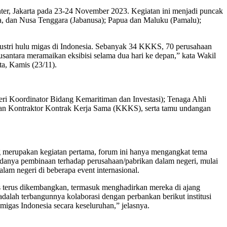
 Jakarta pada 23-24 November 2023. Kegiatan ini menjadi puncak
ra, dan Nusa Tenggara (Jabanusa); Papua dan Maluku (Pamalu);
dustri hulu migas di Indonesia. Sebanyak 34 KKKS, 70 perusahaan
nusantara meramaikan eksibisi selama dua hari ke depan,” kata Wakil
a, Kamis (23/11).
ri Koordinator Bidang Kemaritiman dan Investasi); Tenaga Ahli
an Kontraktor Kontrak Kerja Sama (KKKS), serta tamu undangan
merupakan kegiatan pertama, forum ini hanya mengangkat tema
anya pembinaan terhadap perusahaan/pabrikan dalam negeri, mulai
m negeri di beberapa event internasional.
 terus dikembangkan, termasuk menghadirkan mereka di ajang
dalah terbangunnya kolaborasi dengan perbankan berikut institusi
u migas Indonesia secara keseluruhan,” jelasnya.