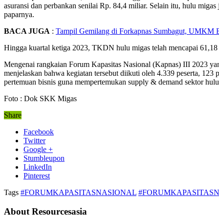
asuransi dan perbankan senilai Rp. 84,4 miliar. Selain itu, hulu 
paparnya.
BACA JUGA
:
Tampil Gemilang di Forkapnas Sumbagut, UMKM B
Hingga kuartal ketiga 2023, TKDN hulu migas telah mencapai 61,18 
Mengenai rangkaian Forum Kapasitas Nasional (Kapnas) III 2023 yan
menjelaskan bahwa kegiatan tersebut diikuti oleh 4.339 peserta, 123
pertemuan bisnis guna mempertemukan supply & demand sektor hulu
Foto : Dok SKK Migas
Share
Facebook
Twitter
Google +
Stumbleupon
LinkedIn
Pinterest
Tags
#FORUMKAPASITASNASIONAL
#FORUMKAPASITASNA
About Resourcesasia