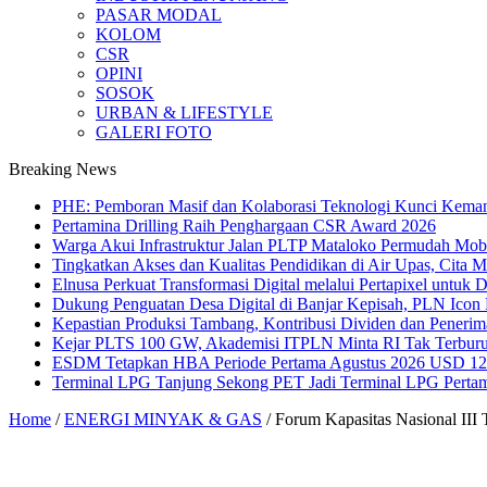
PASAR MODAL
KOLOM
CSR
OPINI
SOSOK
URBAN & LIFESTYLE
GALERI FOTO
Breaking News
PHE: Pemboran Masif dan Kolaborasi Teknologi Kunci Kemand
Pertamina Drilling Raih Penghargaan CSR Award 2026
Warga Akui Infrastruktur Jalan PLTP Mataloko Permudah Mob
Tingkatkan Akses dan Kualitas Pendidikan di Air Upas, Cita 
Elnusa Perkuat Transformasi Digital melalui Pertapixel untuk
Dukung Penguatan Desa Digital di Banjar Kepisah, PLN Icon Pl
Kepastian Produksi Tambang, Kontribusi Dividen dan Peneri
Kejar PLTS 100 GW, Akademisi ITPLN Minta RI Tak Terburu
ESDM Tetapkan HBA Periode Pertama Agustus 2026 USD 124,
Terminal LPG Tanjung Sekong PET Jadi Terminal LPG Pertama 
Home
/
ENERGI MINYAK & GAS
/
Forum Kapasitas Nasional III 