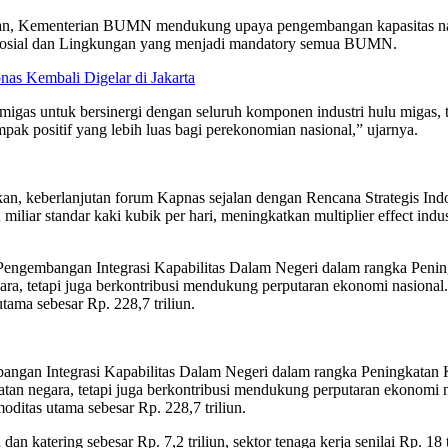
n, Kementerian BUMN mendukung upaya pengembangan kapasitas nasio
 Sosial dan Lingkungan yang menjadi mandatory semua BUMN.
nas Kembali Digelar di Jakarta
as untuk bersinergi dengan seluruh komponen industri hulu migas, 
pak positif yang lebih luas bagi perekonomian nasional,” ujarnya.
eberlanjutan forum Kapnas sejalan dengan Rencana Strategis Indone
iliar standar kaki kubik per hari, meningkatkan multiplier effect indust
‘Pengembangan Integrasi Kapabilitas Dalam Negeri dalam rangka Peni
, tetapi juga berkontribusi mendukung perputaran ekonomi nasional. D
tama sebesar Rp. 228,7 triliun.
angan Integrasi Kapabilitas Dalam Negeri dalam rangka Peningkatan 
an negara, tetapi juga berkontribusi mendukung perputaran ekonomi na
oditas utama sebesar Rp. 228,7 triliun.
n katering sebesar Rp. 7,2 triliun, sektor tenaga kerja senilai Rp. 18 tr