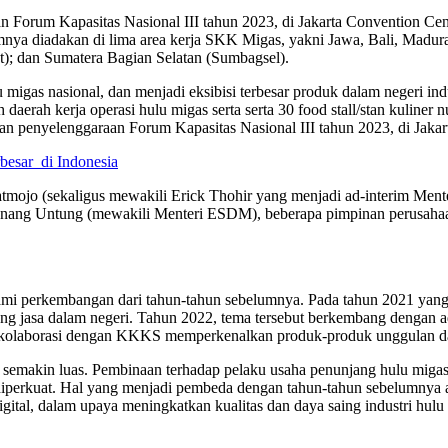
Kapasitas Nasional III tahun 2023, di Jakarta Convention Center,
mnya diadakan di lima area kerja SKK Migas, yakni Jawa, Bali, Madu
); dan Sumatera Bagian Selatan (Sumbagsel).
igas nasional, dan menjadi eksibisi terbesar produk dalam negeri in
aerah kerja operasi hulu migas serta serta 30 food stall/stan kuliner 
penyelenggaraan Forum Kapasitas Nasional III tahun 2023, di Jakart
besar di Indonesia
mojo (sekaligus mewakili Erick Thohir yang menjadi ad-interim Mente
Nanang Untung (mewakili Menteri ESDM), beberapa pimpinan perusaha
i perkembangan dari tahun-tahun sebelumnya. Pada tahun 2021 yang 
 jasa dalam negeri. Tahun 2022, tema tersebut berkembang dengan ad
erkolaborasi dengan KKKS memperkenalkan produk-produk unggulan dala
semakin luas. Pembinaan terhadap pelaku usaha penunjang hulu migas
 diperkuat. Hal yang menjadi pembeda dengan tahun-tahun sebelumnya a
i digital, dalam upaya meningkatkan kualitas dan daya saing industri hul