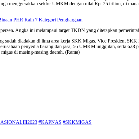
migas juga menggerakkan sektor UMKM dengan nilai Rp. 25 triliun, di
inaan PHR Raih 7 Kategori Penghargaan
persen. Angka ini melampaui target TKDN yang ditetapkan pemerintah
g sudah diadakan di lima area kerja SKK Migas, Vice President SKK 
 perusahaan penyedia barang dan jasa, 56 UMKM unggulan, serta 628 pes
 migas di masing-masing daerah. (Rama)
SIONALIII2023
#KAPNAS
#SKKMIGAS