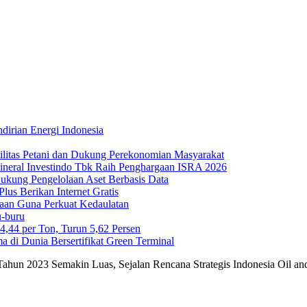
irian Energi Indonesia
ilitas Petani dan Dukung Perekonomian Masyarakat
Mineral Investindo Tbk Raih Penghargaan ISRA 2026
 Dukung Pengelolaan Aset Berbasis Data
us Berikan Internet Gratis
maan Guna Perkuat Kedaulatan
-buru
44 per Ton, Turun 5,62 Persen
di Dunia Bersertifikat Green Terminal
Tahun 2023 Semakin Luas, Sejalan Rencana Strategis Indonesia Oil an