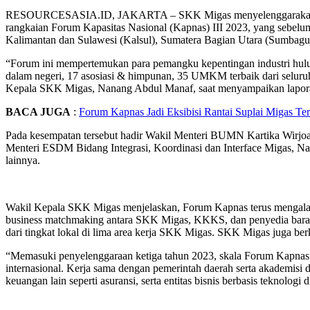
RESOURCESASIA.ID, JAKARTA – SKK Migas menyelenggarakan Forum 
rangkaian Forum Kapasitas Nasional (Kapnas) III 2023, yang sebelu
Kalimantan dan Sulawesi (Kalsul), Sumatera Bagian Utara (Sumbagut
“Forum ini mempertemukan para pemangku kepentingan industri hulu m
dalam negeri, 17 asosiasi & himpunan, 35 UMKM terbaik dari seluruh d
Kepala SKK Migas, Nanang Abdul Manaf, saat menyampaikan laporan 
BACA JUGA
:
Forum Kapnas Jadi Eksibisi Rantai Suplai Migas Ter
Pada kesempatan tersebut hadir Wakil Menteri BUMN Kartika Wirjoat
Menteri ESDM Bidang Integrasi, Koordinasi dan Interface Migas, 
lainnya.
Wakil Kepala SKK Migas menjelaskan, Forum Kapnas terus mengalam
business matchmaking antara SKK Migas, KKKS, dan penyedia barang
dari tingkat lokal di lima area kerja SKK Migas. SKK Migas juga b
“Memasuki penyelenggaraan ketiga tahun 2023, skala Forum Kapnas 
internasional. Kerja sama dengan pemerintah daerah serta akademisi
keuangan lain seperti asuransi, serta entitas bisnis berbasis teknolog