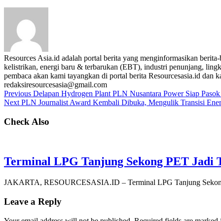
Resources Asia.id adalah portal berita yang menginformasikan berit
kelistrikan, energi baru & terbarukan (EBT), industri penunjang, lingk
pembaca akan kami tayangkan di portal berita Resourcesasia.id dan kam
redaksiresourcesasia@gmail.com
Previous
Delapan Hydrogen Plant PLN Nusantara Power Siap Pasok 
Next
PLN Journalist Award Kembali Dibuka, Mengulik Transisi Energ
Check Also
Terminal LPG Tanjung Sekong PET Jadi T
JAKARTA, RESOURCESASIA.ID – Terminal LPG Tanjung Sekong mi
Leave a Reply
Your email address will not be published.
Required fields are marked