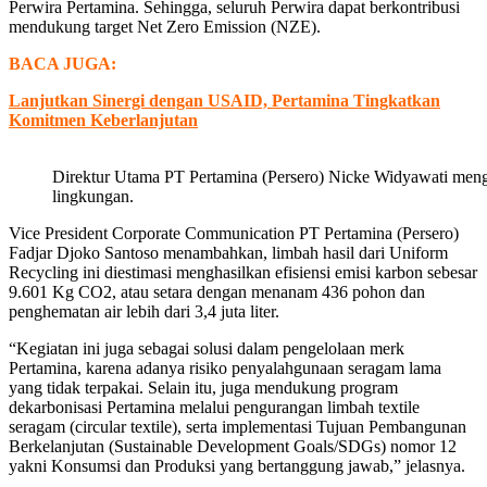
Perwira Pertamina. Sehingga, seluruh Perwira dapat berkontribusi
mendukung target Net Zero Emission (NZE).
BACA JUGA:
Lanjutkan Sinergi dengan USAID, Pertamina Tingkatkan
Komitmen Keberlanjutan
Direktur Utama PT Pertamina (Persero) Nicke Widyawati meng
lingkungan.
Vice President Corporate Communication PT Pertamina (Persero)
Fadjar Djoko Santoso menambahkan, limbah hasil dari Uniform
Recycling ini diestimasi menghasilkan efisiensi emisi karbon sebesar
9.601 Kg CO2, atau setara dengan menanam 436 pohon dan
penghematan air lebih dari 3,4 juta liter.
“Kegiatan ini juga sebagai solusi dalam pengelolaan merk
Pertamina, karena adanya risiko penyalahgunaan seragam lama
yang tidak terpakai. Selain itu, juga mendukung program
dekarbonisasi Pertamina melalui pengurangan limbah textile
seragam (circular textile), serta implementasi Tujuan Pembangunan
Berkelanjutan (Sustainable Development Goals/SDGs) nomor 12
yakni Konsumsi dan Produksi yang bertanggung jawab,” jelasnya.