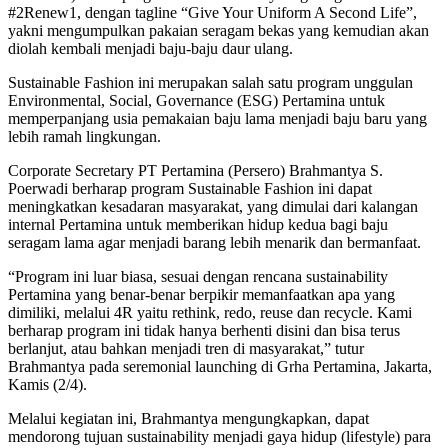
#2Renew1, dengan tagline “Give Your Uniform A Second Life”,
yakni mengumpulkan pakaian seragam bekas yang kemudian akan
diolah kembali menjadi baju-baju daur ulang.
Sustainable Fashion ini merupakan salah satu program unggulan
Environmental, Social, Governance (ESG) Pertamina untuk
memperpanjang usia pemakaian baju lama menjadi baju baru yang
lebih ramah lingkungan.
Corporate Secretary PT Pertamina (Persero) Brahmantya S.
Poerwadi berharap program Sustainable Fashion ini dapat
meningkatkan kesadaran masyarakat, yang dimulai dari kalangan
internal Pertamina untuk memberikan hidup kedua bagi baju
seragam lama agar menjadi barang lebih menarik dan bermanfaat.
“Program ini luar biasa, sesuai dengan rencana sustainability
Pertamina yang benar-benar berpikir memanfaatkan apa yang
dimiliki, melalui 4R yaitu rethink, redo, reuse dan recycle. Kami
berharap program ini tidak hanya berhenti disini dan bisa terus
berlanjut, atau bahkan menjadi tren di masyarakat,” tutur
Brahmantya pada seremonial launching di Grha Pertamina, Jakarta,
Kamis (2/4).
Melalui kegiatan ini, Brahmantya mengungkapkan, dapat
mendorong tujuan sustainability menjadi gaya hidup (lifestyle) para