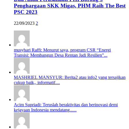
Penghargaan SKK Migas, PHM Raih The Best
PSC 2023
22/09/2023
2
musyhari Raffi: Menurut saya, program CSR “Energi
Transisi: Membangun Desa Rentan Jadi Resilien”...
MASHRIEL MANSYUR: Berita2 atau info2 yang tersajikan
cukup baik,, informatif....
Acim Supriadi: Teruslah beraktivitas dan berinovasi demi
kejayaan Indonesia mendatang......