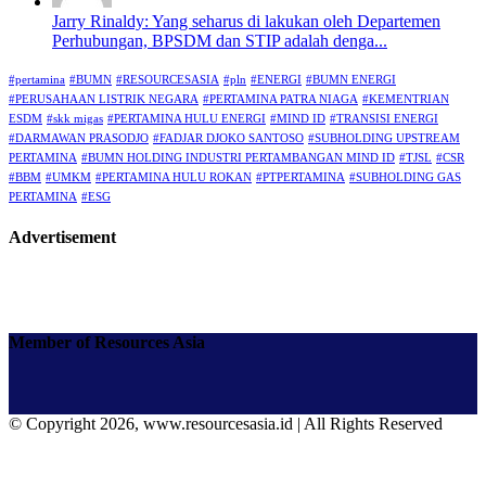
Jarry Rinaldy: Yang seharus di lakukan oleh Departemen
Perhubungan, BPSDM dan STIP adalah denga...
#pertamina
#BUMN
#RESOURCESASIA
#pln
#ENERGI
#BUMN ENERGI
#PERUSAHAAN LISTRIK NEGARA
#PERTAMINA PATRA NIAGA
#KEMENTRIAN
ESDM
#skk migas
#PERTAMINA HULU ENERGI
#MIND ID
#TRANSISI ENERGI
#DARMAWAN PRASODJO
#FADJAR DJOKO SANTOSO
#SUBHOLDING UPSTREAM
PERTAMINA
#BUMN HOLDING INDUSTRI PERTAMBANGAN MIND ID
#TJSL
#CSR
#BBM
#UMKM
#PERTAMINA HULU ROKAN
#PTPERTAMINA
#SUBHOLDING GAS
PERTAMINA
#ESG
Advertisement
Member of Resources Asia
© Copyright 2026, www.resourcesasia.id | All Rights Reserved