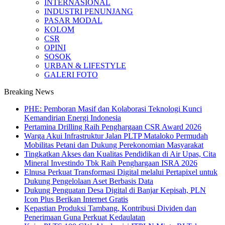
INTERNASIONAL
INDUSTRI PENUNJANG
PASAR MODAL
KOLOM
CSR
OPINI
SOSOK
URBAN & LIFESTYLE
GALERI FOTO
Breaking News
PHE: Pemboran Masif dan Kolaborasi Teknologi Kunci
Kemandirian Energi Indonesia
Pertamina Drilling Raih Penghargaan CSR Award 2026
Warga Akui Infrastruktur Jalan PLTP Mataloko Permudah
Mobilitas Petani dan Dukung Perekonomian Masyarakat
Tingkatkan Akses dan Kualitas Pendidikan di Air Upas, Cita
Mineral Investindo Tbk Raih Penghargaan ISRA 2026
Elnusa Perkuat Transformasi Digital melalui Pertapixel untuk
Dukung Pengelolaan Aset Berbasis Data
Dukung Penguatan Desa Digital di Banjar Kepisah, PLN
Icon Plus Berikan Internet Gratis
Kepastian Produksi Tambang, Kontribusi Dividen dan
Penerimaan Guna Perkuat Kedaulatan