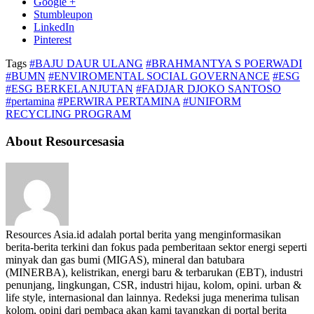
Google +
Stumbleupon
LinkedIn
Pinterest
Tags
#BAJU DAUR ULANG
#BRAHMANTYA S POERWADI
#BUMN
#ENVIROMENTAL SOCIAL GOVERNANCE
#ESG
#ESG BERKELANJUTAN
#FADJAR DJOKO SANTOSO
#pertamina
#PERWIRA PERTAMINA
#UNIFORM
RECYCLING PROGRAM
About Resourcesasia
Resources Asia.id adalah portal berita yang menginformasikan
berita-berita terkini dan fokus pada pemberitaan sektor energi seperti
minyak dan gas bumi (MIGAS), mineral dan batubara
(MINERBA), kelistrikan, energi baru & terbarukan (EBT), industri
penunjang, lingkungan, CSR, industri hijau, kolom, opini. urban &
life style, internasional dan lainnya. Redeksi juga menerima tulisan
kolom, opini dari pembaca akan kami tayangkan di portal berita