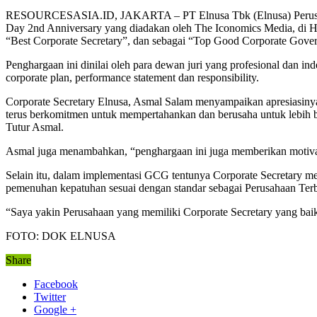
RESOURCESASIA.ID, JAKARTA – PT Elnusa Tbk (Elnusa) Perusahaan
Day 2nd Anniversary yang diadakan oleh The Iconomics Media, di Hot
“Best Corporate Secretary”, dan sebagai “Top Good Corporate Gover
Penghargaan ini dinilai oleh para dewan juri yang profesional dan in
corporate plan, performance statement dan responsibility.
Corporate Secretary Elnusa, Asmal Salam menyampaikan apresiasinya
terus berkomitmen untuk mempertahankan dan berusaha untuk lebih bai
Tutur Asmal.
Asmal juga menambahkan, “penghargaan ini juga memberikan motivasi
Selain itu, dalam implementasi GCG tentunya Corporate Secretary m
pemenuhan kepatuhan sesuai dengan standar sebagai Perusahaan Ter
“Saya yakin Perusahaan yang memiliki Corporate Secretary yang bai
FOTO: DOK ELNUSA
Share
Facebook
Twitter
Google +