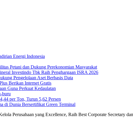
irian Energi Indonesia
ilitas Petani dan Dukung Perekonomian Masyarakat
Mineral Investindo Tbk Raih Penghargaan ISRA 2026
 Dukung Pengelolaan Aset Berbasis Data
us Berikan Internet Gratis
maan Guna Perkuat Kedaulatan
-buru
44 per Ton, Turun 5,62 Persen
di Dunia Bersertifikat Green Terminal
 Kelola Perusahaan yang Excellence, Raih Best Corporate Secretary 