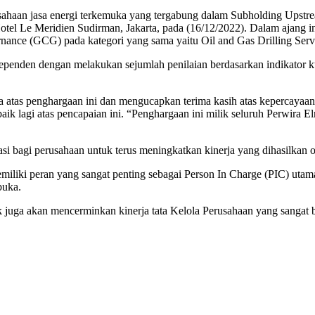
 jasa energi terkemuka yang tergabung dalam Subholding Upstream
el Le Meridien Sudirman, Jakarta, pada (16/12/2022). Dalam ajang in
nance (GCG) pada kategori yang sama yaitu Oil and Gas Drilling Serv
dependen dengan melakukan sejumlah penilaian berdasarkan indikator kua
 atas penghargaan ini dan mengucapkan terima kasih atas kepercayaan
k lagi atas pencapaian ini. “Penghargaan ini milik seluruh Perwira El
 bagi perusahaan untuk terus meningkatkan kinerja yang dihasilkan o
emiliki peran yang sangat penting sebagai Person In Charge (PIC) ut
buka.
k juga akan mencerminkan kinerja tata Kelola Perusahaan yang sanga