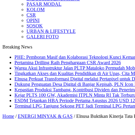
PASAR MODAL
KOLOM
CSR
OPINI
SOSOK
URBAN & LIFESTYLE
GALERI FOTO
Breaking News
PHE: Pemboran Masif dan Kolaborasi Teknologi Kunci Kemand
Pertamina Drilling Raih Penghargaan CSR Award 2026
Warga Akui Infrastruktur Jalan PLTP Mataloko Permudah Mob
Tingkatkan Akses dan Kualitas Pendidikan di Air Upas, Cita 
Elnusa Perkuat Transformasi Digital melalui Pertapixel untuk
Dukung Penguatan Desa Digital di Banjar Kepisah, PLN Icon Pl
Kepastian Produksi Tambang, Kontribusi Dividen dan Peneri
Kejar PLTS 100 GW, Akademisi ITPLN Minta RI Tak Terburu
ESDM Tetapkan HBA Periode Pertama Agustus 2026 USD 124,
Terminal LPG Tanjung Sekong PET Jadi Terminal LPG Pertama 
Home
/
ENERGI MINYAK & GAS
/
Elnusa Buktikan Kinerja Tata