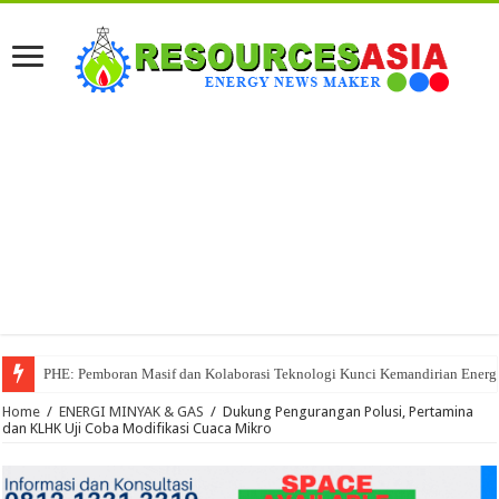
PHE: Pemboran Masif dan Kolaborasi Teknologi Kunci Kemandirian Energi
Pertamina Drilling Raih Penghargaan CSR Award 2026
Home
/
ENERGI MINYAK & GAS
/
Dukung Pengurangan Polusi, Pertamina
dan KLHK Uji Coba Modifikasi Cuaca Mikro