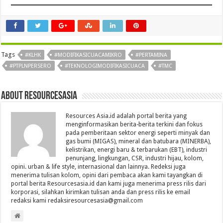
Tags
#KLHK
#MODIFIKASICUACAMIKRO
#PERTAMINA
#PTPLNPERSERO
#TEKNOLOGIMODIFIKASICUACA
#TMC
About Resourcesasia
Resources Asia.id adalah portal berita yang
menginformasikan berita-berita terkini dan fokus
pada pemberitaan sektor energi seperti minyak dan
gas bumi (MIGAS), mineral dan batubara (MINERBA),
kelistrikan, energi baru & terbarukan (EBT), industri
penunjang, lingkungan, CSR, industri hijau, kolom,
opini. urban & life style, internasional dan lainnya. Redeksi juga
menerima tulisan kolom, opini dari pembaca akan kami tayangkan di
portal berita Resourcesasia.id dan kami juga menerima press rilis dari
korporasi, silahkan kirimkan tulisan anda dan press rilis ke email
redaksi kami redaksiresourcesasia@gmail.com