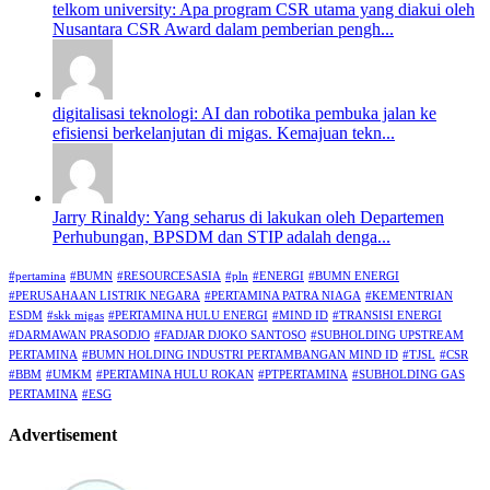
telkom university: Apa program CSR utama yang diakui oleh
Nusantara CSR Award dalam pemberian pengh...
digitalisasi teknologi: AI dan robotika pembuka jalan ke
efisiensi berkelanjutan di migas. Kemajuan tekn...
Jarry Rinaldy: Yang seharus di lakukan oleh Departemen
Perhubungan, BPSDM dan STIP adalah denga...
#pertamina
#BUMN
#RESOURCESASIA
#pln
#ENERGI
#BUMN ENERGI
#PERUSAHAAN LISTRIK NEGARA
#PERTAMINA PATRA NIAGA
#KEMENTRIAN
ESDM
#skk migas
#PERTAMINA HULU ENERGI
#MIND ID
#TRANSISI ENERGI
#DARMAWAN PRASODJO
#FADJAR DJOKO SANTOSO
#SUBHOLDING UPSTREAM
PERTAMINA
#BUMN HOLDING INDUSTRI PERTAMBANGAN MIND ID
#TJSL
#CSR
#BBM
#UMKM
#PERTAMINA HULU ROKAN
#PTPERTAMINA
#SUBHOLDING GAS
PERTAMINA
#ESG
Advertisement