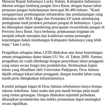
Menurut Bupati Indramayu Lucky Hakim, Kabupaten Indramayu
dikenal sebagai lumbung pangan Jawa Barat, dengan luasan lahan
pertanian pangan berkelanjutan mencapai 86.486 hektare. “Kami
mengapresiasi pembangunan infrastruktur dan pendampingan yang
dilakukan oleh SKK Migas dan Pertamina EP untuk mendukung
peningkatan hasil produksi pertanian pangan di Indramayu. Upaya
ini diharapkan dapat mendorong pencapaian swasembada pangan di
Provinsi Jawa Barat. Saya berharap, pelaksanaan kegiatan ini
menjadi sebuah sinergitas dan kolaborasi semua pemangku
kepentingan dalam membangun Kabupaten Indramayu yang lebih
maju,” kata Lucky.
Pengalihan sebagian lahan LP2B dilakukan atas dasar kepentingan
umum sebagaimana diatur dalam UU No. 41 Tahun 2009. Namun,
pengalihan ini wajib diimbangi dengan penyediaan lahan pengganti
yang setara secara fungsi dan produktivitas. Berdasarkan kajian
teknis yang difasilitasi oleh Universitas Padjajaran, Desa Jatisura
dipilih sebagai lokasi lahan pengganti, dengan kondisi lahan yang
masih perlu ditingkatkan infrastrukturnya.
Kondisi jaringan irigasi di Desa Jatisura sebelumnya hanya berupa
saluran sederhana. Jalan usaha tani pun masih berupa jalan tanah
yang rentan genangan. Dengan dilakukan sejumlah perbaikan,
diharapkan produktivitas dan indeks pertanaman dapat meningkat
secara signifikan.