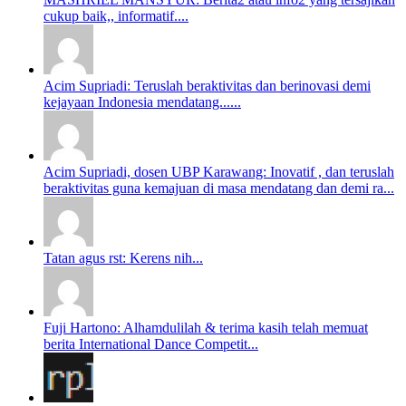
cukup baik,, informatif....
Acim Supriadi: Teruslah beraktivitas dan berinovasi demi
kejayaan Indonesia mendatang......
Acim Supriadi, dosen UBP Karawang: Inovatif , dan teruslah
beraktivitas guna kemajuan di masa mendatang dan demi ra...
Tatan agus rst: Kerens nih...
Fuji Hartono: Alhamdulilah & terima kasih telah memuat
berita International Dance Competit...