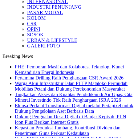
INTERNASIONAL
INDUSTRI PENUNJANG
PASAR MODAL
KOLOM
CSR
OPINI
SOSOK
URBAN & LIFESTYLE
GALERI FOTO
Breaking News
PHE: Pemboran Masif dan Kolaborasi Teknologi Kunci
Kemandirian Energi Indonesia
Pertamina Drilling Raih Penghargaan CSR Award 2026
Warga Akui Infrastruktur Jalan PLTP Mataloko Permudah
Mobilitas Petani dan Dukung Perekonomian Masyarakat
Tingkatkan Akses dan Kualitas Pendidikan di Air Upas, Cita
Mineral Investindo Tbk Raih Penghargaan ISRA 2026
Elnusa Perkuat Transformasi Digital melalui Pertapixel untuk
Dukung Pengelolaan Aset Berbasis Data
Dukung Penguatan Desa Digital di Banjar Kepisah, PLN
Icon Plus Berikan Internet Gratis
Kepastian Produksi Tambang, Kontribusi Dividen dan
Penerimaan Guna Perkuat Kedaulatan