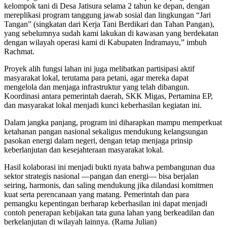
kelompok tani di Desa Jatisura selama 2 tahun ke depan, dengan
mereplikasi program tanggung jawab sosial dan lingkungan “Jari
Tangan” (singkatan dari Kerja Tani Berdikari dan Tahan Pangan),
yang sebelumnya sudah kami lakukan di kawasan yang berdekatan
dengan wilayah operasi kami di Kabupaten Indramayu,” imbuh
Rachmat.
Proyek alih fungsi lahan ini juga melibatkan partisipasi aktif
masyarakat lokal, terutama para petani, agar mereka dapat
mengelola dan menjaga infrastruktur yang telah dibangun.
Koordinasi antara pemerintah daerah, SKK Migas, Pertamina EP,
dan masyarakat lokal menjadi kunci keberhasilan kegiatan ini.
Dalam jangka panjang, program ini diharapkan mampu memperkuat
ketahanan pangan nasional sekaligus mendukung kelangsungan
pasokan energi dalam negeri, dengan tetap menjaga prinsip
keberlanjutan dan kesejahteraan masyarakat lokal.
Hasil kolaborasi ini menjadi bukti nyata bahwa pembangunan dua
sektor strategis nasional —pangan dan energi— bisa berjalan
seiring, harmonis, dan saling mendukung jika dilandasi komitmen
kuat serta perencanaan yang matang. Pemerintah dan para
pemangku kepentingan berharap keberhasilan ini dapat menjadi
contoh penerapan kebijakan tata guna lahan yang berkeadilan dan
berkelanjutan di wilayah lainnya. (Rama Julian)