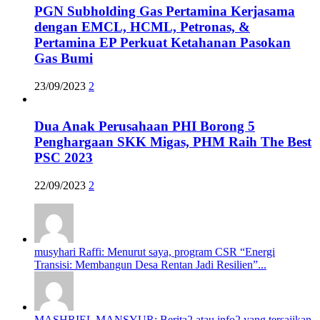
PGN Subholding Gas Pertamina Kerjasama
dengan EMCL, HCML, Petronas, &
Pertamina EP Perkuat Ketahanan Pasokan
Gas Bumi
23/09/2023
2
Dua Anak Perusahaan PHI Borong 5
Penghargaan SKK Migas, PHM Raih The Best
PSC 2023
22/09/2023
2
musyhari Raffi: Menurut saya, program CSR “Energi
Transisi: Membangun Desa Rentan Jadi Resilien”...
MASHRIEL MANSYUR: Berita2 atau info2 yang tersajikan