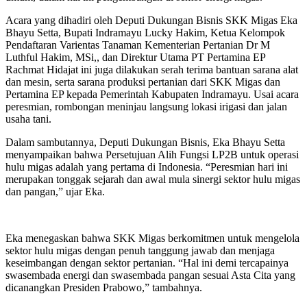
Acara yang dihadiri oleh Deputi Dukungan Bisnis SKK Migas Eka
Bhayu Setta, Bupati Indramayu Lucky Hakim, Ketua Kelompok
Pendaftaran Varientas Tanaman Kementerian Pertanian Dr M
Luthful Hakim, MSi,, dan Direktur Utama PT Pertamina EP
Rachmat Hidajat ini juga dilakukan serah terima bantuan sarana alat
dan mesin, serta sarana produksi pertanian dari SKK Migas dan
Pertamina EP kepada Pemerintah Kabupaten Indramayu. Usai acara
peresmian, rombongan meninjau langsung lokasi irigasi dan jalan
usaha tani.
Dalam sambutannya, Deputi Dukungan Bisnis, Eka Bhayu Setta
menyampaikan bahwa Persetujuan Alih Fungsi LP2B untuk operasi
hulu migas adalah yang pertama di Indonesia. “Peresmian hari ini
merupakan tonggak sejarah dan awal mula sinergi sektor hulu migas
dan pangan,” ujar Eka.
Eka menegaskan bahwa SKK Migas berkomitmen untuk mengelola
sektor hulu migas dengan penuh tanggung jawab dan menjaga
keseimbangan dengan sektor pertanian. “Hal ini demi tercapainya
swasembada energi dan swasembada pangan sesuai Asta Cita yang
dicanangkan Presiden Prabowo,” tambahnya.