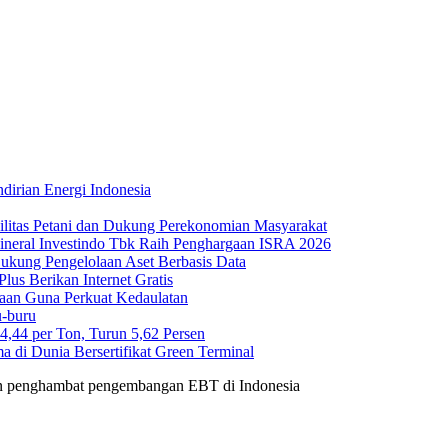
irian Energi Indonesia
ilitas Petani dan Dukung Perekonomian Masyarakat
Mineral Investindo Tbk Raih Penghargaan ISRA 2026
 Dukung Pengelolaan Aset Berbasis Data
us Berikan Internet Gratis
maan Guna Perkuat Kedaulatan
-buru
44 per Ton, Turun 5,62 Persen
di Dunia Bersertifikat Green Terminal
n penghambat pengembangan EBT di Indonesia