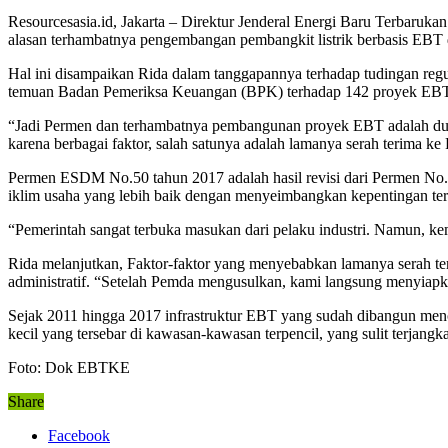
Resourcesasia.id, Jakarta – Direktur Jenderal Energi Baru Terba
alasan terhambatnya pengembangan pembangkit listrik berbasis EBT d
Hal ini disampaikan Rida dalam tanggapannya terhadap tudingan reg
temuan Badan Pemeriksa Keuangan (BPK) terhadap 142 proyek EBT s
“Jadi Permen dan terhambatnya pembangunan proyek EBT adalah dua
karena berbagai faktor, salah satunya adalah lamanya serah terima ke
Permen ESDM No.50 tahun 2017 adalah hasil revisi dari Permen No. 
iklim usaha yang lebih baik dengan menyeimbangkan kepentingan terh
“Pemerintah sangat terbuka masukan dari pelaku industri. Namun, ke
Rida melanjutkan, Faktor-faktor yang menyebabkan lamanya serah ter
administratif. “Setelah Pemda mengusulkan, kami langsung menyiapk
Sejak 2011 hingga 2017 infrastruktur EBT yang sudah dibangun menc
kecil yang tersebar di kawasan-kawasan terpencil, yang sulit terjangka
Foto: Dok EBTKE
Share
Facebook