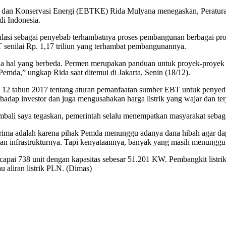
rukan dan Konservasi Energi (EBTKE) Rida Mulyana menegaskan, Pera
i Indonesia.
ulasi sebagai penyebab terhambatnya proses pembangunan berbagai pro
enilai Rp. 1,17 triliun yang terhambat pembangunannya.
 hal yang berbeda. Permen merupakan panduan untuk proyek-proyek 
 Pemda,” ungkap Rida saat ditemui di Jakarta, Senin (18/12).
12 tahun 2017 tentang aturan pemanfaatan sumber EBT untuk penyediaa
adap investor dan juga mengusahakan harga listrik yang wajar dan ter
mbali saya tegaskan, pemerintah selalu menempatkan masyarakat sebaga
ima adalah karena pihak Pemda menunggu adanya dana hibah agar dapat
an infrastrukturnya. Tapi kenyataannya, banyak yang masih menunggu 
apai 738 unit dengan kapasitas sebesar 51.201 KW. Pembangkit listr
u aliran listrik PLN. (Dimas)