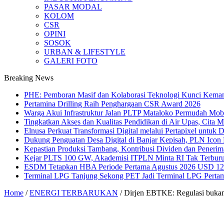
PASAR MODAL
KOLOM
CSR
OPINI
SOSOK
URBAN & LIFESTYLE
GALERI FOTO
Breaking News
PHE: Pemboran Masif dan Kolaborasi Teknologi Kunci Kemand
Pertamina Drilling Raih Penghargaan CSR Award 2026
Warga Akui Infrastruktur Jalan PLTP Mataloko Permudah Mob
Tingkatkan Akses dan Kualitas Pendidikan di Air Upas, Cita 
Elnusa Perkuat Transformasi Digital melalui Pertapixel untuk
Dukung Penguatan Desa Digital di Banjar Kepisah, PLN Icon Pl
Kepastian Produksi Tambang, Kontribusi Dividen dan Peneri
Kejar PLTS 100 GW, Akademisi ITPLN Minta RI Tak Terburu
ESDM Tetapkan HBA Periode Pertama Agustus 2026 USD 124,
Terminal LPG Tanjung Sekong PET Jadi Terminal LPG Pertama 
Home
/
ENERGI TERBARUKAN
/
Dirjen EBTKE: Regulasi buka