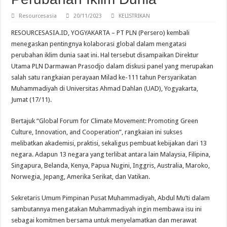
Resourcesasia
20/11/2023
KELISTRIKAN
RESOURCESASIA.ID, YOGYAKARTA – PT PLN (Persero) kembali
menegaskan pentingnya kolaborasi global dalam mengatasi
perubahan iklim dunia saat ini. Hal tersebut disampaikan Direktur
Utama PLN Darmawan Prasodjo dalam diskusi panel yang merupakan
salah satu rangkaian perayaan Milad ke-111 tahun Persyarikatan
Muhammadiyah di Universitas Ahmad Dahlan (UAD), Yogyakarta,
Jumat (17/11).
Bertajuk “Global Forum for Climate Movement: Promoting Green
Culture, Innovation, and Cooperation”, rangkaian ini sukses
melibatkan akademisi, praktisi, sekaligus pembuat kebijakan dari 13
negara. Adapun 13 negara yang terlibat antara lain Malaysia, Filipina,
Singapura, Belanda, Kenya, Papua Nugini, Inggris, Australia, Maroko,
Norwegia, Jepang, Amerika Serikat, dan Vatikan.
Sekretaris Umum Pimpinan Pusat Muhammadiyah, Abdul Mu’ti dalam
sambutannya mengatakan Muhammadiyah ingin membawa isu ini
sebagai komitmen bersama untuk menyelamatkan dan merawat