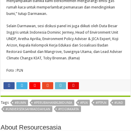
menyampaikan bahwa kami berkomitmen mengurangi emisi gas
rumah kaca untuk memperlambat pemanasan dan mendinginkan
bumi,” tutup Darmawan.
Selain Darmawan, sesi diskusi panel ini juga diikuti oleh Duta Besar
Inggris untuk Indonesia Dominic Jermey, Head of Environment Unit
UNDP, Aretha Aprilia, Environment Policy Adviser & JICA Expert, Koji
Arizon, Kepala Kelompok Kerja Edukasi dan Sosialisasi Badan
Restorasi Gambut dan Mangrove, Suwignya Utama, dan Lead Adviser
Climate Change KIAT, Toby Brennan. (Rama)
Foto : PLN
Tags
#BUMN
#PERUBAHANIKLIMDUNIA
#PLN
#PTPLN
#UAD
#UNIVERSITASAHMADDAHLAN
#YOGYAKARTA
About Resourcesasia