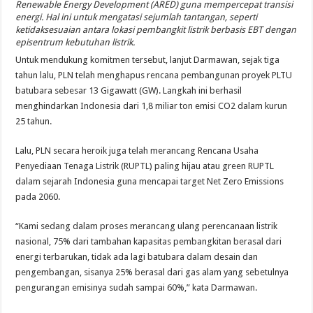
Renewable Energy Development (ARED) guna mempercepat transisi
energi. Hal ini untuk mengatasi sejumlah tantangan, seperti
ketidaksesuaian antara lokasi pembangkit listrik berbasis EBT dengan
episentrum kebutuhan listrik.
Untuk mendukung komitmen tersebut, lanjut Darmawan, sejak tiga
tahun lalu, PLN telah menghapus rencana pembangunan proyek PLTU
batubara sebesar 13 Gigawatt (GW). Langkah ini berhasil
menghindarkan Indonesia dari 1,8 miliar ton emisi CO2 dalam kurun
25 tahun.
Lalu, PLN secara heroik juga telah merancang Rencana Usaha
Penyediaan Tenaga Listrik (RUPTL) paling hijau atau green RUPTL
dalam sejarah Indonesia guna mencapai target Net Zero Emissions
pada 2060.
“Kami sedang dalam proses merancang ulang perencanaan listrik
nasional, 75% dari tambahan kapasitas pembangkitan berasal dari
energi terbarukan, tidak ada lagi batubara dalam desain dan
pengembangan, sisanya 25% berasal dari gas alam yang sebetulnya
pengurangan emisinya sudah sampai 60%,” kata Darmawan.