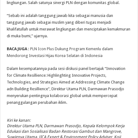
lingkungan. Salah satunya sinergi PLN dengan komunitas global.
“Sebab ini adalah tanggung jawab kita sebagai manusia dan
tanggung jawab sebagai muslim yang diberi tugas menjadi
khalifatullah untuk merawat lingkungan dan menciptakan kemakmuran
di muka bumi,” ujarnya.
BACA JUGA :
PLN Icon Plus Dukung Program Kemenlu dalam
Mendorong Investasi Hijau Korea Selatan di Indonesia
Dalam kesempatannya pada sesi diskusi panel bertajuk “Innovation
for Climate Resillience: Highlinghting Innovative Projects,
Technologies, and Strategies Aimed at Addressing Climate Change
adn Building Resillience”, Direktur Utama PLN, Darmawan Prasodjo
menyerukan pentingnya kolaborasi global untuk mempercepat
penanggulangan perubahan iklim.
Kiri ke kanan:
Direktur Utama PLN, Darmawan Prasodjo, Kepala Kelompok Kerja
Edukasi dan Sosialisasi Badan Restorasi Gambut dan Mangrove,
Suwignya Utama, JICA Expert & Environment Policy Adviser, Koji