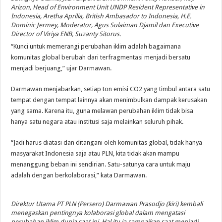
Arizon, Head of Environment Unit UNDP Resident Representative in
Indonesia, Aretha Aprilia, British Ambasador to Indonesia, H.E.
Dominic Jermey, Moderator, Agus Sulaiman Djamil dan Executive
Director of Viriya ENB, Suzanty Sitorus.
“Kunci untuk memerangi perubahan iklim adalah bagaimana
komunitas global berubah dari terfragmentasi menjadi bersatu
menjadi berjuang,” ujar Darmawan.
Darmawan menjabarkan, setiap ton emisi CO2 yang timbul antara satu
tempat dengan tempat lainnya akan menimbulkan dampak kerusakan
yang sama. Karena itu, guna melawan perubahan iklim tidak bisa
hanya satu negara atau institusi saja melainkan seluruh pihak.
“Jadi harus diatasi dan ditangani oleh komunitas global, tidak hanya
masyarakat Indonesia saja atau PLN, kita tidak akan mampu
menanggung beban ini sendirian. Satu-satunya cara untuk maju
adalah dengan berkolaborasi,” kata Darmawan.
Direktur Utama PT PLN (Persero) Darmawan Prasodjo (kiri) kembali
menegaskan pentingnya kolaborasi global dalam mengatasi
perubahan iklim dunia saat ini. Hal itu ia sampaikan saat menjadi