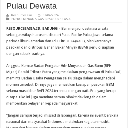
Pulau Dewata
Resourcesasia
07/04/2024
ENERGI MINYAK & GAS
,
RESOURCES ASIA
RESOURCESASIA,ID, BADUNG
– Bali menjadi destinasi wisata
sekaligus wilayah arus mudik dari Pulau Bali ke Pulau Jawa selama
periode libur Ramadan dan Idul Fitri 2024 (RAFI), oleh karenanya
pasokan dan distribusi Bahan Bakar Minyak (BBM) perlu disiapkan
dengan sebaik-baiknya.
Anggota Komite Badan Pengatur Hilir Minyak dan Gas Bumi (BPH
Migas) Basuki Trikora Putra yang melakukan pengawasan di Pulau Bali,
meminta Badan Usaha Penugasan selalu siaga dalam menghadapi
momen tersebut. Dirinya juga memastikan kesiapan pasokan BBM
selama masa libur RAFI 2024 tersedia dengan baik. Pria yang kerap
disapa Tiko ini juga meminta semua pihak tidak lengah dalam
memberikan pelayanan kepada masyarakat.
“Jangan sampai terjadi missed di lapangan, karena ini event berskala
nasional dari masyarakat Indonesia melakukan kegiatan mudik.
Masyarakat kita melakukan pergerakan menggunakan sarana