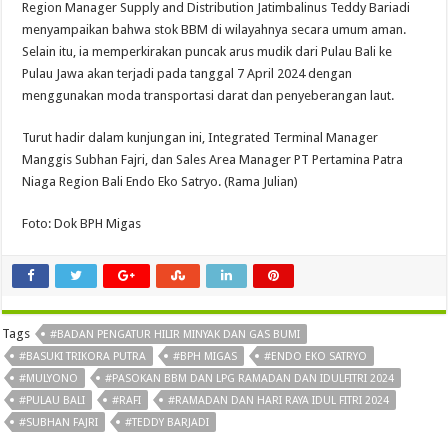
Region Manager Supply and Distribution Jatimbalinus Teddy Bariadi
menyampaikan bahwa stok BBM di wilayahnya secara umum aman.
Selain itu, ia memperkirakan puncak arus mudik dari Pulau Bali ke
Pulau Jawa akan terjadi pada tanggal 7 April 2024 dengan
menggunakan moda transportasi darat dan penyeberangan laut.
Turut hadir dalam kunjungan ini, Integrated Terminal Manager
Manggis Subhan Fajri, dan Sales Area Manager PT Pertamina Patra
Niaga Region Bali Endo Eko Satryo. (Rama Julian)
Foto: Dok BPH Migas
Tags
#BADAN PENGATUR HILIR MINYAK DAN GAS BUMI
#BASUKI TRIKORA PUTRA
#BPH MIGAS
#ENDO EKO SATRYO
#MULYONO
#PASOKAN BBM DAN LPG RAMADAN DAN IDULFITRI 2024
#PULAU BALI
#RAFI
#RAMADAN DAN HARI RAYA IDUL FITRI 2024
#SUBHAN FAJRI
#TEDDY BARJADI