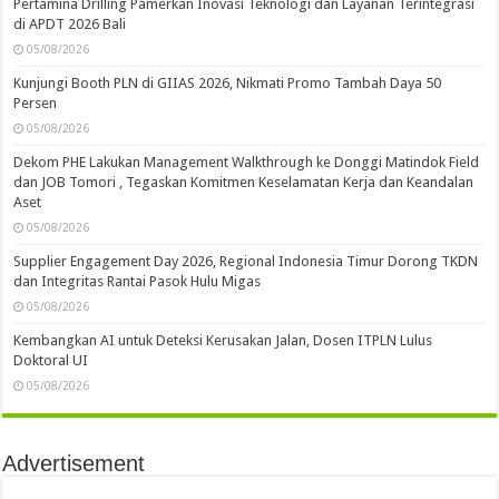
Pertamina Drilling Pamerkan Inovasi Teknologi dan Layanan Terintegrasi
di APDT 2026 Bali
05/08/2026
Kunjungi Booth PLN di GIIAS 2026, Nikmati Promo Tambah Daya 50
Persen
05/08/2026
Dekom PHE Lakukan Management Walkthrough ke Donggi Matindok Field
dan JOB Tomori , Tegaskan Komitmen Keselamatan Kerja dan Keandalan
Aset
05/08/2026
Supplier Engagement Day 2026, Regional Indonesia Timur Dorong TKDN
dan Integritas Rantai Pasok Hulu Migas
05/08/2026
Kembangkan AI untuk Deteksi Kerusakan Jalan, Dosen ITPLN Lulus
Doktoral UI
05/08/2026
Advertisement