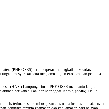
tera (PHE OSES) turut berperan meningkatkan kesadaran dan
di tingkat masyarakat serta mengembangkan ekonomi dan penciptaan
Indonesia (HNSI) Lampung Timur, PHE OSES membantu lampu
 pelabuhan perikanan Labuhan Maringgai. Kamis, (22/06). Hal ini
iah, terima kasih kami ucapkan atas nama institusi dan atas nama
nan, sehingga tercipta keamanan dan kenyamanan bagi nelayan