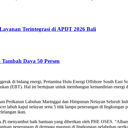
 Layanan Terintegrasi di APDT 2026 Bali
o Tambah Daya 50 Persen
bidang energi, Pertamina Hulu Energi Offshore South East Suma
rukan (EBT). Hal ini bertujuan untuk membangun kemandirian energi 
buhan Perikanan Labuhan Maringgai dan Himpunan Nelayan Seluruh 
ancer labuh kapal nelayan serta 5 titik lampu penerangan di lingkungan
elelangan ikan.
.Pi menyambut baik bantuan yang diberikan oleh PHE OSES. “Alhamdull
ntuan penerangan di dermaga maupun di lingkungan pelabuhan perika