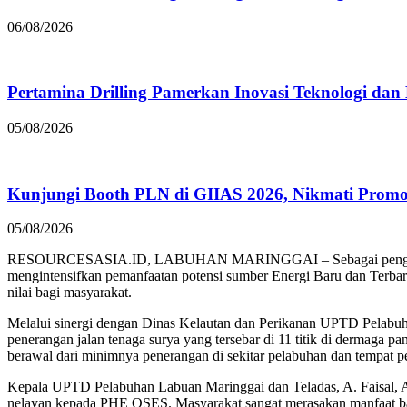
06/08/2026
Pertamina Drilling Pamerkan Inovasi Teknologi dan
05/08/2026
Kunjungi Booth PLN di GIIAS 2026, Nikmati Prom
05/08/2026
RESOURCESASIA.ID, LABUHAN MARINGGAI – Sebagai penggerak di 
mengintensifkan pemanfaatan potensi sumber Energi Baru dan Terba
nilai bagi masyarakat.
Melalui sinergi dengan Dinas Kelautan dan Perikanan UPTD Pela
penerangan jalan tenaga surya yang tersebar di 11 titik di dermaga p
berawal dari minimnya penerangan di sekitar pelabuhan dan tempat p
Kepala UPTD Pelabuhan Labuan Maringgai dan Teladas, A. Faisal, A
nelayan kepada PHE OSES. Masyarakat sangat merasakan manfaat ba