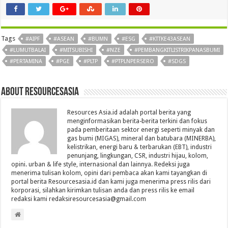
Tags
#AIPF
#ASEAN
#BUMN
#ESG
#KTTKE43ASEAN
#LUMUTBALAI
#MITSUBISHI
#NZE
#PEMBANGKITLISTRIKPANASBUMI
#PERTAMINA
#PGE
#PLTP
#PTPLNPERSERO
#SDGS
About Resourcesasia
Resources Asia.id adalah portal berita yang
menginformasikan berita-berita terkini dan fokus
pada pemberitaan sektor energi seperti minyak dan
gas bumi (MIGAS), mineral dan batubara (MINERBA),
kelistrikan, energi baru & terbarukan (EBT), industri
penunjang, lingkungan, CSR, industri hijau, kolom,
opini. urban & life style, internasional dan lainnya. Redeksi juga
menerima tulisan kolom, opini dari pembaca akan kami tayangkan di
portal berita Resourcesasia.id dan kami juga menerima press rilis dari
korporasi, silahkan kirimkan tulisan anda dan press rilis ke email
redaksi kami redaksiresourcesasia@gmail.com