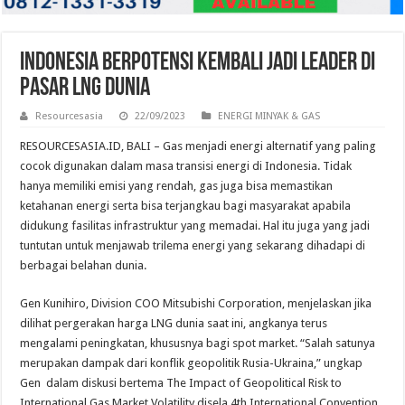
Indonesia Berpotensi Kembali Jadi Leader di
Pasar LNG Dunia
Resourcesasia
22/09/2023
ENERGI MINYAK & GAS
RESOURCESASIA.ID, BALI – Gas menjadi energi alternatif yang paling
cocok digunakan dalam masa transisi energi di Indonesia. Tidak
hanya memiliki emisi yang rendah, gas juga bisa memastikan
ketahanan energi serta bisa terjangkau bagi masyarakat apabila
didukung fasilitas infrastruktur yang memadai. Hal itu juga yang jadi
tuntutan untuk menjawab trilema energi yang sekarang dihadapi di
berbagai belahan dunia.
Gen Kunihiro, Division COO Mitsubishi Corporation, menjelaskan jika
dilihat pergerakan harga LNG dunia saat ini, angkanya terus
mengalami peningkatan, khususnya bagi spot market. “Salah satunya
merupakan dampak dari konflik geopolitik Rusia-Ukraina,” ungkap
Gen dalam diskusi bertema The Impact of Geopolitical Risk to
International Gas Market Volatility disela 4th International Convention