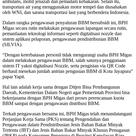
ambulans, mobil jenazah dan pemadam kebakaran. Selain itu,
transportasi air yang menggunakan motor tempel dan diusahakan
oleh WNI, dan sarana transportasi laut yang berbendera Indonesia.
Dalam rangka pengawasan penyaluran BBM bersubsidi ini, BPH
Migas secara rutin melakukan pengawasan lapangan secara rutin,
pemanfaatan teknologi informasi seperti digitalisasi nozzle dan
sistem aplikasi pelaporan, pengawasan pendistribusian BBM
(SILVIA).
“Dengan keterbatasan personil tidak mengurangi usaha BPH Migas
dalam melakukan pengawasan BBM, salah satunya penggunaan
sistem IT yakni digitalisasi Nozzle, serta pengisian via QR Code
berhasil menekan jumlah antrian pengusian BBM di Kota Jayapura”
papar Yapit.
Hal lain adalah kerja sama dengan Ditjen Bina Pembangunan
Daerah, Kementerian Dalam Negeri agar Pemerintah Provinsi bisa
bekerjasama dengan BPH Migas dari proses perencanaan kuota
BBM sampai dengan pengawasan distribusi BBM.
Terkait pengawasan bersama ini, BPH Migas telah menandatangani
Perjanjian Kerja Sama (PKS) tentang Pengendalian dan
Pengawasan dalam Pendistribusian Jenis Bahan Bakar Minyak
Tertentu (JBT) dan Jenis Bahan Bakar Minyak Khusus Penugasan
(JBKP) pada Konsumen Pengguna di Provinsi Kepulauan Riau,