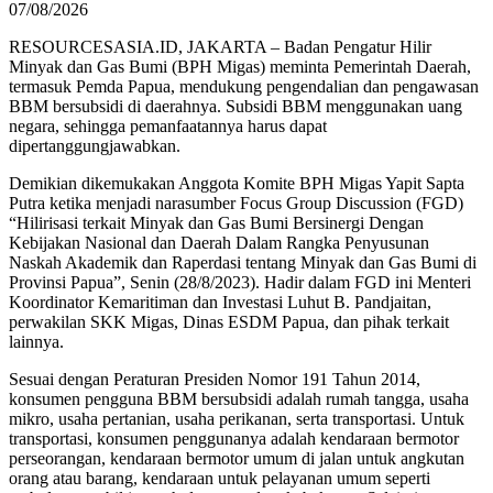
07/08/2026
RESOURCESASIA.ID, JAKARTA – Badan Pengatur Hilir
Minyak dan Gas Bumi (BPH Migas) meminta Pemerintah Daerah,
termasuk Pemda Papua, mendukung pengendalian dan pengawasan
BBM bersubsidi di daerahnya. Subsidi BBM menggunakan uang
negara, sehingga pemanfaatannya harus dapat
dipertanggungjawabkan.
Demikian dikemukakan Anggota Komite BPH Migas Yapit Sapta
Putra ketika menjadi narasumber Focus Group Discussion (FGD)
“Hilirisasi terkait Minyak dan Gas Bumi Bersinergi Dengan
Kebijakan Nasional dan Daerah Dalam Rangka Penyusunan
Naskah Akademik dan Raperdasi tentang Minyak dan Gas Bumi di
Provinsi Papua”, Senin (28/8/2023). Hadir dalam FGD ini Menteri
Koordinator Kemaritiman dan Investasi Luhut B. Pandjaitan,
perwakilan SKK Migas, Dinas ESDM Papua, dan pihak terkait
lainnya.
Sesuai dengan Peraturan Presiden Nomor 191 Tahun 2014,
konsumen pengguna BBM bersubsidi adalah rumah tangga, usaha
mikro, usaha pertanian, usaha perikanan, serta transportasi. Untuk
transportasi, konsumen penggunanya adalah kendaraan bermotor
perseorangan, kendaraan bermotor umum di jalan untuk angkutan
orang atau barang, kendaraan untuk pelayanan umum seperti