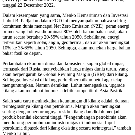
tanggal 22 Desember 2022.
Dalam kesempatan yang sama, Menko Kemaritiman dan Investasi
Luhut B. Padjaitan dalam FGD ini menyampaikan bahwa seiring
komitmen dunia mencapai Net Zero Emission (NZE), peran energi
primer yang tadinya didominasi 80% oleh bahan bakar fosil, akan
turun secara bertahap 20-55% tahun 2050. Sebaliknya, energi
terbarukan seperti solar, angin, geothermal, dan air akan meningkat
10% ke 35-65% tahun 2050. Sehingga, akan menekan harga bahan
bakar fosil ke depan.
Perlambatan ekonomi dunia dan konsistensi suplai global migas,
termasuk dari Rusia, menyebabkan harga migas dunia turun, yang
akan berpengaruh ke Global Revining Margin (GRM) dari kilang.
Sehingga, investasi di kilang perlu diperhatikan betul agar tetap
menguntungkan. Namun demikian, Luhut menegaskan, upgrade
kilang akan membuat Indonesia lebih kompetitif di Asia Pasifik.
Salah satu cara meningkatkan keuntungan di kilang adalah dengan
terintegrasinya kilang dan petrokimia. Margin akan meningkat
seiring dengan berkurangnya residu kilang dan diolah menjadi
produk bernilai ekonomi tinggi. “Pengembangan petrokimia akan
mendorong pertumbuhan industri migas di Indonesia. Input
petrokimia dipasok dari kilang eksisting secara terintegrasi,” tambah
Menko Luhut.