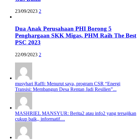
23/09/2023
2
Dua Anak Perusahaan PHI Borong 5
Penghargaan SKK Migas, PHM Raih The Best
PSC 2023
22/09/2023
2
musyhari Raffi: Menurut saya, program CSR “Energi
Transisi: Membangun Desa Rentan Jadi Resilien”...
MASHRIEL MANSYUR: Berita2 atau info2 yang tersajikan
cukup baik,, informatif....