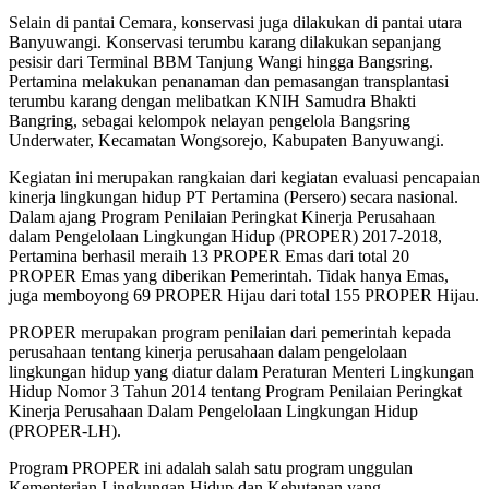
Selain di pantai Cemara, konservasi juga dilakukan di pantai utara
Banyuwangi. Konservasi terumbu karang dilakukan sepanjang
pesisir dari Terminal BBM Tanjung Wangi hingga Bangsring.
Pertamina melakukan penanaman dan pemasangan transplantasi
terumbu karang dengan melibatkan KNIH Samudra Bhakti
Bangring, sebagai kelompok nelayan pengelola Bangsring
Underwater, Kecamatan Wongsorejo, Kabupaten Banyuwangi.
Kegiatan ini merupakan rangkaian dari kegiatan evaluasi pencapaian
kinerja lingkungan hidup PT Pertamina (Persero) secara nasional.
Dalam ajang Program Penilaian Peringkat Kinerja Perusahaan
dalam Pengelolaan Lingkungan Hidup (PROPER) 2017-2018,
Pertamina berhasil meraih 13 PROPER Emas dari total 20
PROPER Emas yang diberikan Pemerintah. Tidak hanya Emas,
juga memboyong 69 PROPER Hijau dari total 155 PROPER Hijau.
PROPER merupakan program penilaian dari pemerintah kepada
perusahaan tentang kinerja perusahaan dalam pengelolaan
lingkungan hidup yang diatur dalam Peraturan Menteri Lingkungan
Hidup Nomor 3 Tahun 2014 tentang Program Penilaian Peringkat
Kinerja Perusahaan Dalam Pengelolaan Lingkungan Hidup
(PROPER-LH).
Program PROPER ini adalah salah satu program unggulan
Kementerian Lingkungan Hidup dan Kehutanan yang