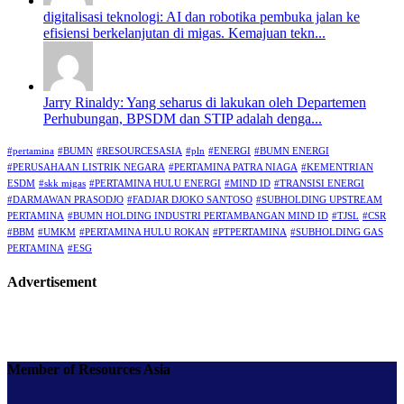
digitalisasi teknologi: AI dan robotika pembuka jalan ke
efisiensi berkelanjutan di migas. Kemajuan tekn...
Jarry Rinaldy: Yang seharus di lakukan oleh Departemen
Perhubungan, BPSDM dan STIP adalah denga...
#pertamina
#BUMN
#RESOURCESASIA
#pln
#ENERGI
#BUMN ENERGI
#PERUSAHAAN LISTRIK NEGARA
#PERTAMINA PATRA NIAGA
#KEMENTRIAN
ESDM
#skk migas
#PERTAMINA HULU ENERGI
#MIND ID
#TRANSISI ENERGI
#DARMAWAN PRASODJO
#FADJAR DJOKO SANTOSO
#SUBHOLDING UPSTREAM
PERTAMINA
#BUMN HOLDING INDUSTRI PERTAMBANGAN MIND ID
#TJSL
#CSR
#BBM
#UMKM
#PERTAMINA HULU ROKAN
#PTPERTAMINA
#SUBHOLDING GAS
PERTAMINA
#ESG
Advertisement
Member of Resources Asia