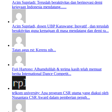
Acim Supriadi: Teruslah beraktivitas dan berinovasi demi
kejayaan Indonesia mendatang......
Acim Supriadi, dosen UBP Karawang: Inovatif , dan teruslah
beraktivitas guna kemajuan di masa mendatang dan demi ra...
Tatan agus rst: Kerens nih...
Fuji Hartono: Alhamdulilah & terima kasih telah memuat
berita International Dance Competit...
telkom university: Apa program CSR utama yang diakui oleh
Nusantara CSR Award dalam pemberian pengh...