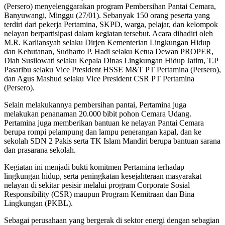
(Persero) menyelenggarakan program Pembersihan Pantai Cemara,
Banyuwangi, Minggu (27/01). Sebanyak 150 orang peserta yang
terdiri dari pekerja Pertamina, SKPD, warga, pelajar, dan kelompok
nelayan berpartisipasi dalam kegiatan tersebut. Acara dihadiri oleh
M.R. Karliansyah selaku Dirjen Kementerian Lingkungan Hidup
dan Kehutanan, Sudharto P. Hadi selaku Ketua Dewan PROPER,
Diah Susilowati selaku Kepala Dinas Lingkungan Hidup Jatim, T.P
Pasaribu selaku Vice President HSSE M&T PT Pertamina (Persero),
dan Agus Mashud selaku Vice President CSR PT Pertamina
(Persero).
Selain melakukannya pembersihan pantai, Pertamina juga
melakukan penanaman 20.000 bibit pohon Cemara Udang.
Pertamina juga memberikan bantuan ke nelayan Pantai Cemara
berupa rompi pelampung dan lampu penerangan kapal, dan ke
sekolah SDN 2 Pakis serta TK Islam Mandiri berupa bantuan sarana
dan prasarana sekolah.
Kegiatan ini menjadi bukti komitmen Pertamina terhadap
lingkungan hidup, serta peningkatan kesejahteraan masyarakat
nelayan di sekitar pesisir melalui program Corporate Sosial
Responsibility (CSR) maupun Program Kemitraan dan Bina
Lingkungan (PKBL).
Sebagai perusahaan yang bergerak di sektor energi dengan sebagian