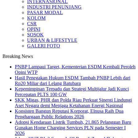
INTERNASIONAL
INDUSTRI PENUNJANG
PASAR MODAL
KOLOM
CSR
OPINI
SOSOK
URBAN & LIFESTYLE
GALERI FOTO
Breaking News
PNBP Lampaui Target, Kementerian ESDM Kembali Peroleh
Opini WTP
Hasil Penegakan Hukum ESDM Tambah PNBP Lebih dari
Rp20 Miliar dari Lelang Batubara
Kepemimpinan Terpadu dan Strategi Multijalur Jadi Kunci
Percepatan PLTS 100 GW
SKK Migas, PHR dan Polda Riau Perkuat Sinergi Lindungi
Aset Negara demi Menjaga Ketahanan Energi Nasional
Konsisten Bangun Reputasi Korporat, Elnusa Raih Dua
Penghargaan Public Relations 2026
Adopsi Kendaraan Listrik Tumbuh, 21.865 Pelanggan Baru
Gunakan Home Charging Services PLN pada Semester I
2026