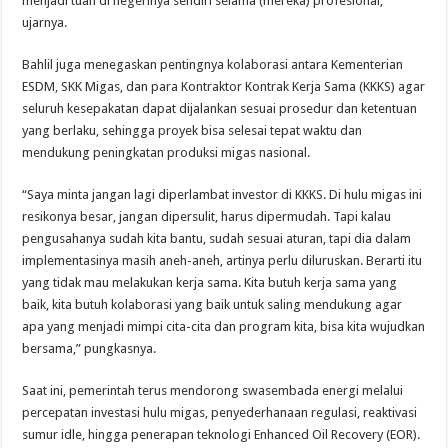
menjadi tuan di negerinya sendiri selama (mereka) profesional,”
ujarnya.
Bahlil juga menegaskan pentingnya kolaborasi antara Kementerian
ESDM, SKK Migas, dan para Kontraktor Kontrak Kerja Sama (KKKS) agar
seluruh kesepakatan dapat dijalankan sesuai prosedur dan ketentuan
yang berlaku, sehingga proyek bisa selesai tepat waktu dan
mendukung peningkatan produksi migas nasional.
“Saya minta jangan lagi diperlambat investor di KKKS. Di hulu migas ini
resikonya besar, jangan dipersulit, harus dipermudah. Tapi kalau
pengusahanya sudah kita bantu, sudah sesuai aturan, tapi dia dalam
implementasinya masih aneh-aneh, artinya perlu diluruskan. Berarti itu
yang tidak mau melakukan kerja sama. Kita butuh kerja sama yang
baik, kita butuh kolaborasi yang baik untuk saling mendukung agar
apa yang menjadi mimpi cita-cita dan program kita, bisa kita wujudkan
bersama,” pungkasnya.
Saat ini, pemerintah terus mendorong swasembada energi melalui
percepatan investasi hulu migas, penyederhanaan regulasi, reaktivasi
sumur idle, hingga penerapan teknologi Enhanced Oil Recovery (EOR).