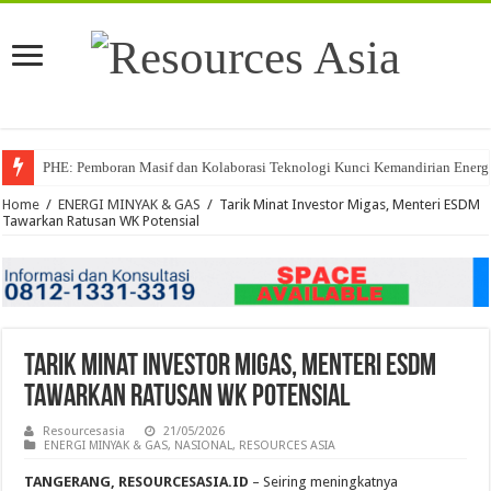
PHE: Pemboran Masif dan Kolaborasi Teknologi Kunci Kemandirian Energi
Home
/
ENERGI MINYAK & GAS
/
Tarik Minat Investor Migas, Menteri ESDM
Tawarkan Ratusan WK Potensial
Tarik Minat Investor Migas, Menteri ESDM
Tawarkan Ratusan WK Potensial
Resourcesasia
21/05/2026
ENERGI MINYAK & GAS
,
NASIONAL
,
RESOURCES ASIA
TANGERANG, RESOURCESASIA.ID
– Seiring meningkatnya