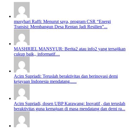
musyhari Raffi: Menurut saya, program CSR “Energi
Transisi: Membangun Desa Rentan Jadi Resilien”...
MASHRIEL MANSYUR: Berita2 atau info2 yang tersajikan
cukup baik,, informatif....
Acim Supriadi: Teruslah beraktivitas dan berinovasi demi
kejayaan Indonesia mendatang......
Acim Supriadi, dosen UBP Karawang: Inovatif , dan teruslah
beraktivitas guna kemajuan di masa mendatang dan demi ra...