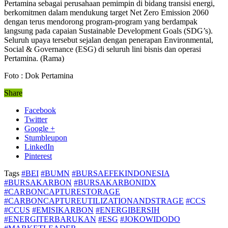
Pertamina sebagai perusahaan pemimpin di bidang transisi energi,
berkomitmen dalam mendukung target Net Zero Emission 2060
dengan terus mendorong program-program yang berdampak
langsung pada capaian Sustainable Development Goals (SDG’s).
Seluruh upaya tersebut sejalan dengan penerapan Environmental,
Social & Governance (ESG) di seluruh lini bisnis dan operasi
Pertamina. (Rama)
Foto : Dok Pertamina
Share
Facebook
Twitter
Google +
Stumbleupon
LinkedIn
Pinterest
Tags
#BEI
#BUMN
#BURSAEFEKINDONESIA
#BURSAKARBON
#BURSAKARBONIDX
#CARBONCAPTURESTORAGE
#CARBONCAPTUREUTILIZATIONANDSTRAGE
#CCS
#CCUS
#EMISIKARBON
#ENERGIBERSIH
#ENERGITERBARUKAN
#ESG
#JOKOWIDODO