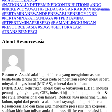
#MARKETLEADER
#NATIONALLYDETERMINEDCONTRIBUTIONS
#NDC
#NICKEWIDYAWATI
#PERDAGANGANKARBON
#pertamina
#PERTAMINANEWANDRENEWABLEENERGY#NRE
#PERTAMINAPATRANIAGA
#PTPERTAMINA
#PTPERTAMINAPERSERO
#RAMAHLINGKUNGAN
#RESOURCESASIA
#SDGS
#SEKTORALAM
#TRANSISIENERGI
About Resourcesasia
Resources Asia.id adalah portal berita yang menginformasikan
berita-berita terkini dan fokus pada pemberitaan sektor energi seperti
minyak dan gas bumi (MIGAS), mineral dan batubara
(MINERBA), kelistrikan, energi baru & terbarukan (EBT), industri
penunjang, lingkungan, CSR, industri hijau, kolom, opini. urban &
life style, internasional dan lainnya. Redeksi juga menerima tulisan
kolom, opini dari pembaca akan kami tayangkan di portal berita
Resourcesasia.id dan kami juga menerima press rilis dari korporasi,
silahkan kirimkan tulisan anda dan press rilis ke email redaksi kami