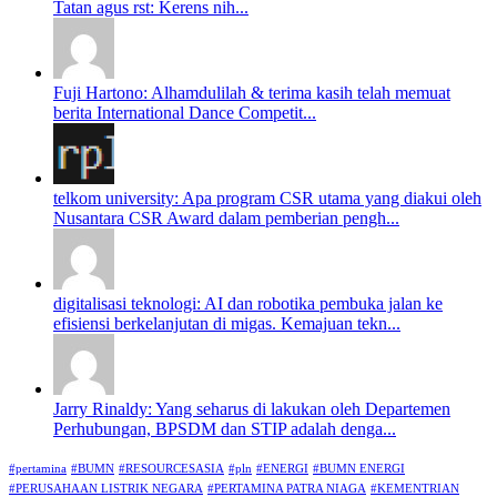
Tatan agus rst: Kerens nih...
Fuji Hartono: Alhamdulilah & terima kasih telah memuat
berita International Dance Competit...
telkom university: Apa program CSR utama yang diakui oleh
Nusantara CSR Award dalam pemberian pengh...
digitalisasi teknologi: AI dan robotika pembuka jalan ke
efisiensi berkelanjutan di migas. Kemajuan tekn...
Jarry Rinaldy: Yang seharus di lakukan oleh Departemen
Perhubungan, BPSDM dan STIP adalah denga...
#pertamina
#BUMN
#RESOURCESASIA
#pln
#ENERGI
#BUMN ENERGI
#PERUSAHAAN LISTRIK NEGARA
#PERTAMINA PATRA NIAGA
#KEMENTRIAN