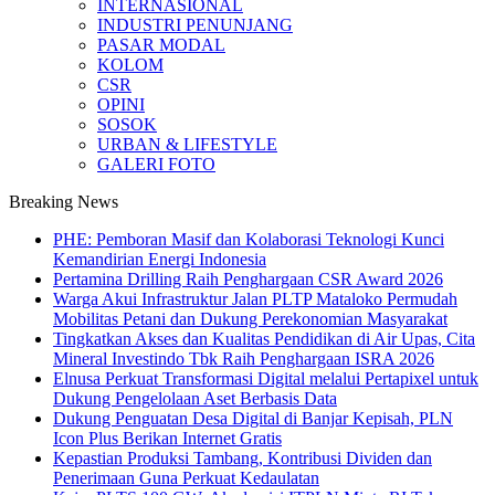
INTERNASIONAL
INDUSTRI PENUNJANG
PASAR MODAL
KOLOM
CSR
OPINI
SOSOK
URBAN & LIFESTYLE
GALERI FOTO
Breaking News
PHE: Pemboran Masif dan Kolaborasi Teknologi Kunci
Kemandirian Energi Indonesia
Pertamina Drilling Raih Penghargaan CSR Award 2026
Warga Akui Infrastruktur Jalan PLTP Mataloko Permudah
Mobilitas Petani dan Dukung Perekonomian Masyarakat
Tingkatkan Akses dan Kualitas Pendidikan di Air Upas, Cita
Mineral Investindo Tbk Raih Penghargaan ISRA 2026
Elnusa Perkuat Transformasi Digital melalui Pertapixel untuk
Dukung Pengelolaan Aset Berbasis Data
Dukung Penguatan Desa Digital di Banjar Kepisah, PLN
Icon Plus Berikan Internet Gratis
Kepastian Produksi Tambang, Kontribusi Dividen dan
Penerimaan Guna Perkuat Kedaulatan