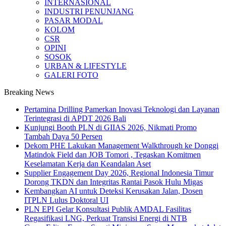
INTERNASIONAL
INDUSTRI PENUNJANG
PASAR MODAL
KOLOM
CSR
OPINI
SOSOK
URBAN & LIFESTYLE
GALERI FOTO
Breaking News
Pertamina Drilling Pamerkan Inovasi Teknologi dan Layanan
Terintegrasi di APDT 2026 Bali
Kunjungi Booth PLN di GIIAS 2026, Nikmati Promo
Tambah Daya 50 Persen
Dekom PHE Lakukan Management Walkthrough ke Donggi
Matindok Field dan JOB Tomori , Tegaskan Komitmen
Keselamatan Kerja dan Keandalan Aset
Supplier Engagement Day 2026, Regional Indonesia Timur
Dorong TKDN dan Integritas Rantai Pasok Hulu Migas
Kembangkan AI untuk Deteksi Kerusakan Jalan, Dosen
ITPLN Lulus Doktoral UI
PLN EPI Gelar Konsultasi Publik AMDAL Fasilitas
Regasifikasi LNG, Perkuat Transisi Energi di NTB