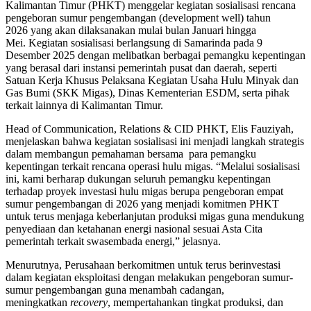
Kalimantan Timur (PHKT) menggelar kegiatan sosialisasi rencana
pengeboran sumur pengembangan (development well) tahun
2026 yang akan dilaksanakan mulai bulan Januari hingga
Mei. Kegiatan sosialisasi berlangsung di Samarinda pada 9
Desember 2025 dengan melibatkan berbagai pemangku kepentingan
yang berasal dari instansi pemerintah pusat dan daerah, seperti
Satuan Kerja Khusus Pelaksana Kegiatan Usaha Hulu Minyak dan
Gas Bumi (SKK Migas), Dinas Kementerian ESDM, serta pihak
terkait lainnya di Kalimantan Timur.
Head of Communication, Relations & CID PHKT, Elis Fauziyah,
menjelaskan bahwa kegiatan sosialisasi ini menjadi langkah strategis
dalam membangun pemahaman bersama para pemangku
kepentingan terkait rencana operasi hulu migas. “Melalui sosialisasi
ini, kami berharap dukungan seluruh pemangku kepentingan
terhadap proyek investasi hulu migas berupa pengeboran empat
sumur pengembangan di 2026 yang menjadi komitmen PHKT
untuk terus menjaga keberlanjutan produksi migas guna mendukung
penyediaan dan ketahanan energi nasional sesuai Asta Cita
pemerintah terkait swasembada energi,” jelasnya.
Menurutnya, Perusahaan berkomitmen untuk terus berinvestasi
dalam kegiatan eksploitasi dengan melakukan pengeboran sumur-
sumur pengembangan guna menambah cadangan,
meningkatkan
recovery
, mempertahankan tingkat produksi, dan