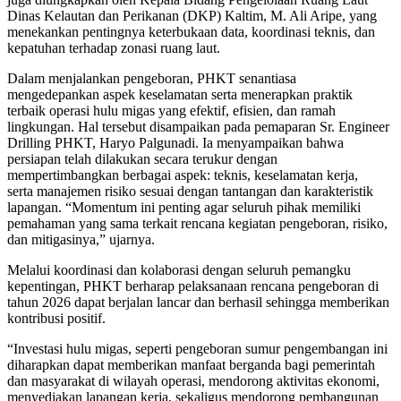
Dinas Kelautan dan Perikanan (DKP) Kaltim, M. Ali Aripe, yang
menekankan pentingnya keterbukaan data, koordinasi teknis, dan
kepatuhan terhadap zonasi ruang laut.
Dalam menjalankan pengeboran, PHKT senantiasa
mengedepankan aspek keselamatan serta menerapkan praktik
terbaik operasi hulu migas yang efektif, efisien, dan ramah
lingkungan. Hal tersebut disampaikan pada pemaparan Sr. Engineer
Drilling PHKT, Haryo Palgunadi. Ia menyampaikan bahwa
persiapan telah dilakukan secara terukur dengan
mempertimbangkan berbagai aspek: teknis, keselamatan kerja,
serta manajemen risiko sesuai dengan tantangan dan karakteristik
lapangan. “Momentum ini penting agar seluruh pihak memiliki
pemahaman yang sama terkait rencana kegiatan pengeboran, risiko,
dan mitigasinya,” ujarnya.
Melalui koordinasi dan kolaborasi dengan seluruh pemangku
kepentingan, PHKT berharap pelaksanaan rencana pengeboran di
tahun 2026 dapat berjalan lancar dan berhasil sehingga memberikan
kontribusi positif.
“Investasi hulu migas, seperti pengeboran sumur pengembangan ini
diharapkan dapat memberikan manfaat berganda bagi pemerintah
dan masyarakat di wilayah operasi, mendorong aktivitas ekonomi,
menyediakan lapangan kerja, sekaligus mendorong pembangunan