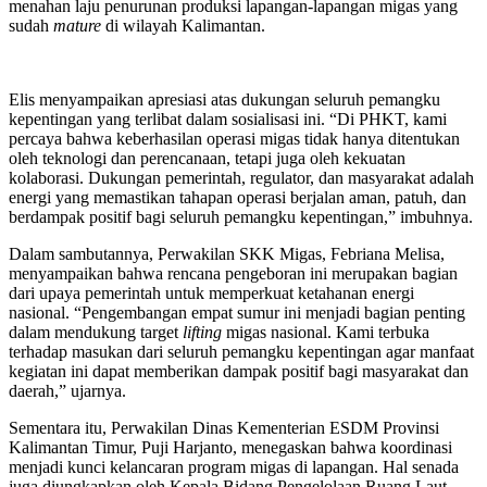
menahan laju penurunan produksi lapangan-lapangan migas yang
sudah
mature
di wilayah Kalimantan.
Elis menyampaikan apresiasi atas dukungan seluruh pemangku
kepentingan yang terlibat dalam sosialisasi ini. “Di PHKT, kami
percaya bahwa keberhasilan operasi migas tidak hanya ditentukan
oleh teknologi dan perencanaan, tetapi juga oleh kekuatan
kolaborasi. Dukungan pemerintah, regulator, dan masyarakat adalah
energi yang memastikan tahapan operasi berjalan aman, patuh, dan
berdampak positif bagi seluruh pemangku kepentingan,” imbuhnya.
Dalam sambutannya, Perwakilan SKK Migas, Febriana Melisa,
menyampaikan bahwa rencana pengeboran ini merupakan bagian
dari upaya pemerintah untuk memperkuat ketahanan energi
nasional. “Pengembangan empat sumur ini menjadi bagian penting
dalam mendukung target
lifting
migas nasional. Kami terbuka
terhadap masukan dari seluruh pemangku kepentingan agar manfaat
kegiatan ini dapat memberikan dampak positif bagi masyarakat dan
daerah,” ujarnya.
Sementara itu, Perwakilan Dinas Kementerian ESDM Provinsi
Kalimantan Timur, Puji Harjanto, menegaskan bahwa koordinasi
menjadi kunci kelancaran program migas di lapangan. Hal senada
juga diungkapkan oleh Kepala Bidang Pengelolaan Ruang Laut