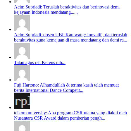
Acim Supriadi: Teruslah beraktivitas dan berinovasi demi
kejayaan Indonesia mendatang......
Acim Supriadi, dosen UBP Karawang: Inovatif , dan teruslah
beraktivitas guna kemajuan di masa mendatang dan demi ra...
Tatan agus rst: Kerens nih...
Fuji Hartono: Alhamdulilah & terima kasih telah memuat
berita International Dance Competit...
telkom university: Apa program CSR utama yang diakui oleh
Nusantara CSR Award dalam pemberian pengh...