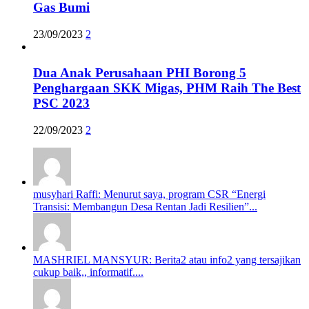
Gas Bumi
23/09/2023
2
Dua Anak Perusahaan PHI Borong 5
Penghargaan SKK Migas, PHM Raih The Best
PSC 2023
22/09/2023
2
musyhari Raffi: Menurut saya, program CSR “Energi
Transisi: Membangun Desa Rentan Jadi Resilien”...
MASHRIEL MANSYUR: Berita2 atau info2 yang tersajikan
cukup baik,, informatif....