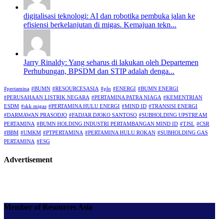
digitalisasi teknologi: AI dan robotika pembuka jalan ke
efisiensi berkelanjutan di migas. Kemajuan tekn...
Jarry Rinaldy: Yang seharus di lakukan oleh Departemen
Perhubungan, BPSDM dan STIP adalah denga...
#pertamina
#BUMN
#RESOURCESASIA
#pln
#ENERGI
#BUMN ENERGI
#PERUSAHAAN LISTRIK NEGARA
#PERTAMINA PATRA NIAGA
#KEMENTRIAN
ESDM
#skk migas
#PERTAMINA HULU ENERGI
#MIND ID
#TRANSISI ENERGI
#DARMAWAN PRASODJO
#FADJAR DJOKO SANTOSO
#SUBHOLDING UPSTREAM
PERTAMINA
#BUMN HOLDING INDUSTRI PERTAMBANGAN MIND ID
#TJSL
#CSR
#BBM
#UMKM
#PTPERTAMINA
#PERTAMINA HULU ROKAN
#SUBHOLDING GAS
PERTAMINA
#ESG
Advertisement
Member of Resources Asia