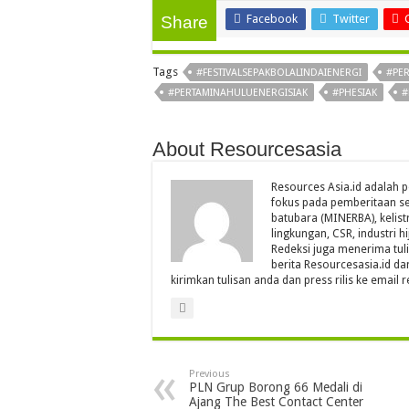
Facebook
Twitter
Share
Tags
#FESTIVALSEPAKBOLALINDAIENERGI
#PE
#PERTAMINAHULUENERGISIAK
#PHESIAK
#
About Resourcesasia
Resources Asia.id adalah p
fokus pada pemberitaan se
batubara (MINERBA), kelistr
lingkungan, CSR, industri hi
Redeksi juga menerima tul
berita Resourcesasia.id da
kirimkan tulisan anda dan press rilis ke emai
Previous
PLN Grup Borong 66 Medali di
Ajang The Best Contact Center