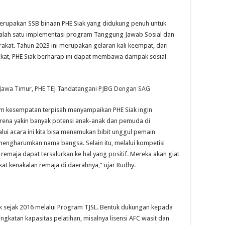
merupakan SSB binaan PHE Siak yang didukung penuh untuk
salah satu implementasi program Tanggung Jawab Sosial dan
kat. Tahun 2023 ini merupakan gelaran kali keempat, dari
gkat, PHE Siak berharap ini dapat membawa dampak sosial
Jawa Timur, PHE TEJ Tandatangani PJBG Dengan SAG
am kesempatan terpisah menyampaikan PHE Siak ingin
rena yakin banyak potensi anak-anak dan pemuda di
i acara ini kita bisa menemukan bibit unggul pemain
 mengharumkan nama bangsa. Selain itu, melalui kompetisi
remaja dapat tersalurkan ke hal yang positif. Mereka akan giat
kat kenakalan remaja di daerahnya,” ujar Rudhy.
iak sejak 2016 melalui Program TJSL. Bentuk dukungan kepada
katan kapasitas pelatihan, misalnya lisensi AFC wasit dan