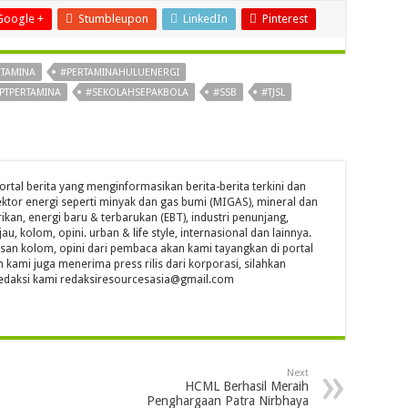
Google +
Stumbleupon
LinkedIn
Pinterest
RTAMINA
#PERTAMINAHULUENERGI
PTPERTAMINA
#SEKOLAHSEPAKBOLA
#SSB
#TJSL
ortal berita yang menginformasikan berita-berita terkini dan
ktor energi seperti minyak dan gas bumi (MIGAS), mineral dan
ikan, energi baru & terbarukan (EBT), industri penunjang,
jau, kolom, opini. urban & life style, internasional dan lainnya.
isan kolom, opini dari pembaca akan kami tayangkan di portal
n kami juga menerima press rilis dari korporasi, silahkan
l redaksi kami redaksiresourcesasia@gmail.com
Next
HCML Berhasil Meraih
Penghargaan Patra Nirbhaya