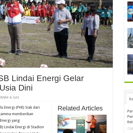
B Lindai Energi Gelar
Usia Dini
INYAK & GAS
Re
Related Articles
 Energi (PHE) Siak dari
Per
rtamina memberikan
Pen
 Energi yang
Ket
) Lindai Energi di Stadion
0