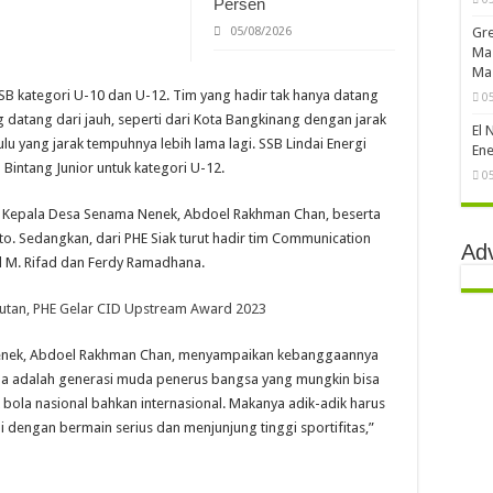
Persen
05/08/2026
Gre
Ma
Ma
a SSB kategori U-10 dan U-12. Tim yang hadir tak hanya datang
0
datang dari jauh, seperti dari Kota Bangkinang dengan jarak
El 
u yang jarak tempuhnya lebih lama lagi. SSB Lindai Energi
Ene
 Bintang Junior untuk kategori U-12.
0
oleh Kepala Desa Senama Nenek, Abdoel Rakhman Chan, beserta
to. Sedangkan, dari PHE Siak turut hadir tim Communication
Ad
aid M. Rifad dan Ferdy Ramadhana.
jutan, PHE Gelar CID Upstream Award 2023
enek, Abdoel Rakhman Chan, menyampaikan kebanggaannya
mua adalah generasi muda penerus bangsa yang mungkin bisa
 bola nasional bahkan internasional. Makanya adik-adik harus
 dengan bermain serius dan menjunjung tinggi sportifitas,”