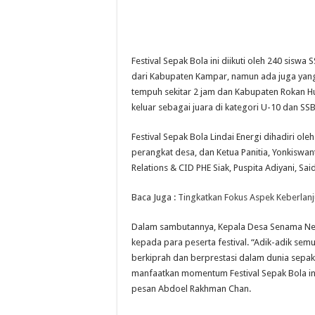
Festival Sepak Bola ini diikuti oleh 240 sisw
dari Kabupaten Kampar, namun ada juga yang 
tempuh sekitar 2 jam dan Kabupaten Rokan Hul
keluar sebagai juara di kategori U-10 dan SSB
Festival Sepak Bola Lindai Energi dihadiri 
perangkat desa, dan Ketua Panitia, Yonkiswan
Relations & CID PHE Siak, Puspita Adiyani, S
Baca Juga :
Tingkatkan Fokus Aspek Keberlan
Dalam sambutannya, Kepala Desa Senama N
kepada para peserta festival. “Adik-adik se
berkiprah dan berprestasi dalam dunia sepak
manfaatkan momentum Festival Sepak Bola ini
pesan Abdoel Rakhman Chan.