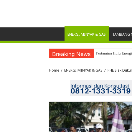
ENERGI MINYAK & GAS
TAMBANG M
Breaking News
Pertamina Hulu Energ
Home
/
ENERGI MINYAK & GAS
/
PHE Siak Dukun