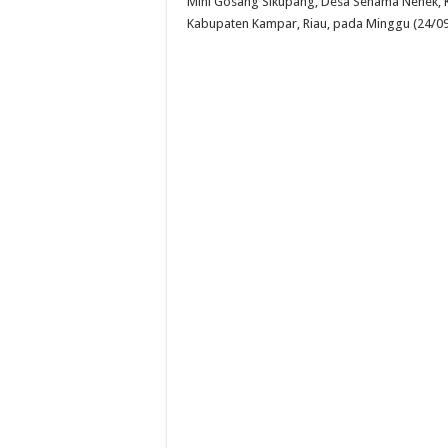
Mini Gosang Sikupang, Desa Senama Nenek, 
Kabupaten Kampar, Riau, pada Minggu (24/09