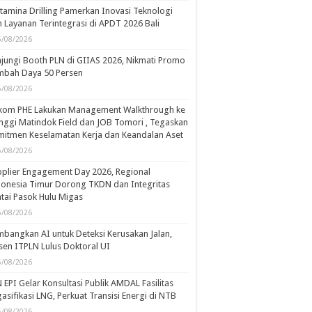
tamina Drilling Pamerkan Inovasi Teknologi
 Layanan Terintegrasi di APDT 2026 Bali
5/08/2026
jungi Booth PLN di GIIAS 2026, Nikmati Promo
mbah Daya 50 Persen
5/08/2026
kom PHE Lakukan Management Walkthrough ke
ggi Matindok Field dan JOB Tomori , Tegaskan
itmen Keselamatan Kerja dan Keandalan Aset
5/08/2026
plier Engagement Day 2026, Regional
onesia Timur Dorong TKDN dan Integritas
tai Pasok Hulu Migas
5/08/2026
bangkan AI untuk Deteksi Kerusakan Jalan,
en ITPLN Lulus Doktoral UI
5/08/2026
 EPI Gelar Konsultasi Publik AMDAL Fasilitas
asifikasi LNG, Perkuat Transisi Energi di NTB
5/08/2026