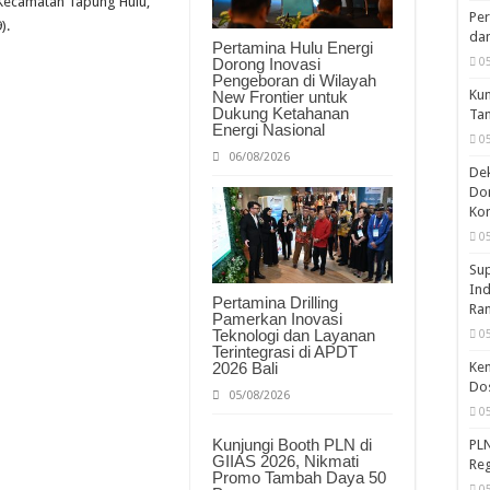
Kecamatan Tapung Hulu,
Per
).
dan
Pertamina Hulu Energi
Dorong Inovasi
0
Pengeboran di Wilayah
Kun
New Frontier untuk
Dukung Ketahanan
Ta
Energi Nasional
0
06/08/2026
De
Don
Kom
0
Sup
Ind
Pertamina Drilling
Ran
Pamerkan Inovasi
Teknologi dan Layanan
0
Terintegrasi di APDT
2026 Bali
Kem
Dos
05/08/2026
0
Kunjungi Booth PLN di
PLN
GIIAS 2026, Nikmati
Reg
Promo Tambah Daya 50
0