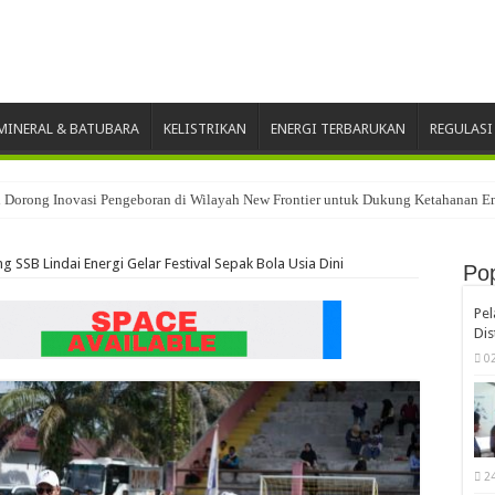
INERAL & BATUBARA
KELISTRIKAN
ENERGI TERBARUKAN
REGULASI
i Dorong Inovasi Pengeboran di Wilayah New Frontier untuk Dukung Ketahanan En
g SSB Lindai Energi Gelar Festival Sepak Bola Usia Dini
Pop
Pe
Dis
0
2