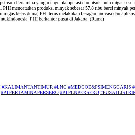
tream Pertamina yang mengelola operasi dan bisnis hulu migas sesuai
a, PHI mencatatkan produksi minyak sebesar 57,8 ribu barel minyak pe
igas kelas dunia, PHI terus melakukan beragam inovasi dan aplikasi 
ukIndonesia. PHI berkantor pusat di Jakarta. (Rama)
N
#KALIMANTANTIMUR
#LNG
#MEDCOE&PSIMENGGARIS
#PTPERTAMINAPERSERO
#PTPLNPERSERO
#PUSATLISTR