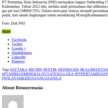
PT Pertamina Hulu Indonesia (PHI) merupakan bagian Subholding Ups
Kalimantan. Tahun 2022 lalu, melalui anak perusahaan dan afiliasiny
gas per hari (MMSCFD). Dalam mencapai visinya menjadi perusahaan m
patuh, dan ramah lingkungan untuk mendukung #EnergiKalimantanUnt
Foto: Dok PHI
Share
Facebook
Twitter
Google +
Stumbleupon
LinkedIn
Pinterest
Tags
#ATTAKA
#BUMN
#ENTIK
#JONHANIS
#KALIMANTA
#PTAMMANMINERALNUSATENGGARA
#PTPERTAMINAEP
#WILAYAHKERJASANGASANGA
About Resourcesasia