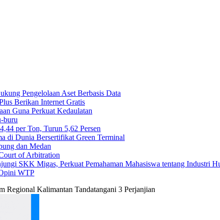
 Dukung Pengelolaan Aset Berbasis Data
us Berikan Internet Gratis
maan Guna Perkuat Kedaulatan
-buru
44 per Ton, Turun 5,62 Persen
di Dunia Bersertifikat Green Terminal
mpung dan Medan
ourt of Arbitration
njungi SKK Migas, Perkuat Pemahaman Mahasiswa tentang Industri H
 Opini WTP
m Regional Kalimantan Tandatangani 3 Perjanjian