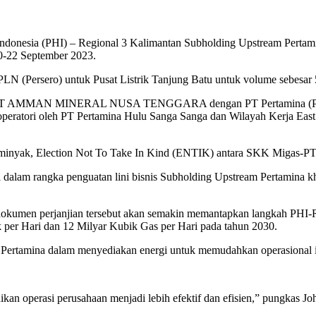
a (PHI) – Regional 3 Kalimantan Subholding Upstream Pertamina 
20-22 September 2023.
T PLN (Persero) untuk Pusat Listrik Tanjung Batu untuk volume sebe
tara PT AMMAN MINERAL NUSA TENGGARA dengan PT Pertamina (Perse
operatori oleh PT Pertamina Hulu Sanga Sanga dan Wilayah Kerja East
 minyak, Election Not To Take In Kind (ENTIK) antara SKK Migas-P
i dalam rangka penguatan lini bisnis Subholding Upstream Pertamina k
dokumen perjanjian tersebut akan semakin memantapkan langkah PHI-
 per Hari dan 12 Milyar Kubik Gas per Hari pada tahun 2030.
Pertamina dalam menyediakan energi untuk memudahkan operasional in
kan operasi perusahaan menjadi lebih efektif dan efisien,” pungkas Jo