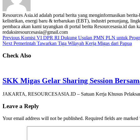
Resources Asia.id adalah portal berita yang menginformasikan berit
kelistrikan, energi baru & terbarukan (EBT), industri penunjang, lingk
pembaca akan kami tayangkan di portal berita Resourcesasia.id dan kam
redaksiresourcesasia@gmail.com
Previous
Komisi VI DPR RI Dukung Usulan PMN PLN untuk Progra
Next
Pemerintah Tawarkan Tiga Wilayah Kerja Migas dari Papua
Check Also
SKK Migas Gelar Sharing Session Bersama 
JAKARTA, RESOURCESASIA.ID – Satuan Kerja Khusus Pelaksan
Leave a Reply
Your email address will not be published.
Required fields are marked