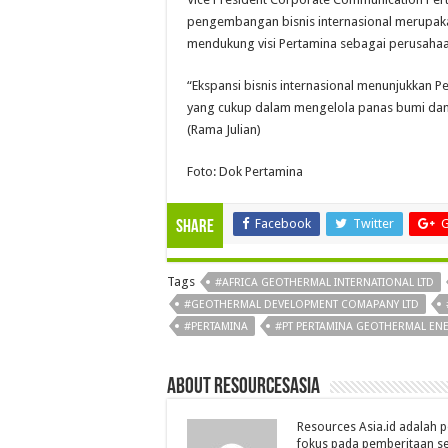
pengembangan bisnis internasional merupaka
mendukung visi Pertamina sebagai perusahaan
“Ekspansi bisnis internasional menunjukkan 
yang cukup dalam mengelola panas bumi dan b
(Rama Julian)
Foto: Dok Pertamina
Facebook
Twitter
G
Share
Tags
#AFRICA GEOTHERMAL INTERNATIONAL LTD
#GEOTHERMAL DEVELOPMENT COMAPANY LTD
#PERTAMINA
#PT PERTAMINA GEOTHERMAL ENE
About Resourcesasia
Resources Asia.id adalah p
fokus pada pemberitaan se