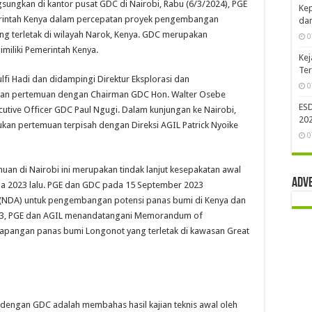
sungkan di kantor pusat GDC di Nairobi, Rabu (6/3/2024), PGE
Kep
rintah Kenya dalam percepatan proyek pengembangan
dan
ng terletak di wilayah Narok, Kenya. GDC merupakan
0
iliki Pemerintah Kenya.
Kej
Te
lfi Hadi dan didampingi Direktur Eksplorasi dan
0
an pertemuan dengan Chairman GDC Hon. Walter Osebe
ES
utive Officer GDC Paul Ngugi. Dalam kunjungan ke Nairobi,
202
ukan pertemuan terpisah dengan Direksi AGIL Patrick Nyoike
0
muan di Nairobi ini merupakan tindak lanjut kesepakatan awal
Adv
a 2023 lalu. PGE dan GDC pada 15 September 2023
(NDA) untuk pengembangan potensi panas bumi di Kenya dan
023, PGE dan AGIL menandatangani Memorandum of
pangan panas bumi Longonot yang terletak di kawasan Great
 dengan GDC adalah membahas hasil kajian teknis awal oleh