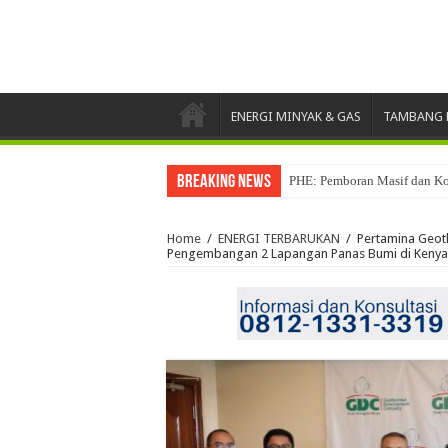
ENERGI MINYAK & GAS
TAMBANG 
Breaking News
Pertamina Drilling Raih Pe
Home
/
ENERGI TERBARUKAN
/
Pertamina Geot
Pengembangan 2 Lapangan Panas Bumi di Kenya