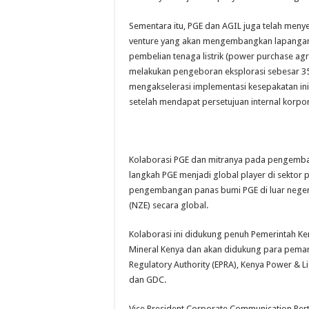
Sementara itu, PGE dan AGIL juga telah menye
venture yang akan mengembangkan lapangan L
pembelian tenaga listrik (power purchase a
melakukan pengeboran eksplorasi sebesar 35
mengakselerasi implementasi kesepakatan ini
setelah mendapat persetujuan internal korpora
Kolaborasi PGE dan mitranya pada pengemba
langkah PGE menjadi global player di sektor
pengembangan panas bumi PGE di luar negeri
(NZE) secara global.
Kolaborasi ini didukung penuh Pemerintah K
Mineral Kenya dan akan didukung para peman
Regulatory Authority (EPRA), Kenya Power & 
dan GDC.
Vice President Corporate Communication Per