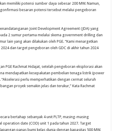
kan memiliki potensi sumber daya sebesar 200 MW. Namun,
engonfirmasi besaran potensi tersebut melalui pengeboran
 penandatanganan Joint Development Agreement (JDA) yang
ada 2 sumur pertama melalui skema government drilling dan
umur lain yang akan dilakukan oleh PGE. “Kami menargetkan
 2024 dan target pengeboran oleh GDC di akhir tahun 2024
an PGE Rachmat Hidajat, setelah pengeboran eksplorasi akan
) guna mendapatkan kesepakatan pembelian tenaga listrik (power
. “Akselerasi perlu memperhatikan dengan cermat seluruh
angan proyek semakin jelas dan terukur,” Kata Rachmat
cara bertahap sebanyak 4 unit PLTP, masing-masing
 operation date (COD) unit 1 pada tahun 2027. Target
lapangan panas bumi kelas dunia dengan kapasitas 500 MW.