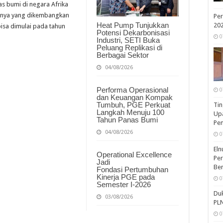
bumi di negara Afrika
Kenya yang dikembangkan
Per
Heat Pump Tunjukkan
20
isa dimulai pada tahun
Potensi Dekarbonisasi
0
Industri, SETI Buka
Peluang Replikasi di
Berbagai Sektor
04/08/2026
Performa Operasional
0
dan Keuangan Kompak
Tumbuh, PGE Perkuat
Tin
Langkah Menuju 100
Upa
Tahun Panas Bumi
Pe
04/08/2026
0
Eln
Operational Excellence
Per
Jadi
Ber
Fondasi Pertumbuhan
Kinerja PGE pada
0
Semester I-2026
Duk
03/08/2026
PLN
0