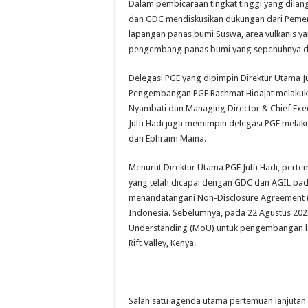
Dalam pembicaraan tingkat tinggi yang dilang
dan GDC mendiskusikan dukungan dari Peme
lapangan panas bumi Suswa, area vulkanis ya
pengembang panas bumi yang sepenuhnya dim
Delegasi PGE yang dipimpin Direktur Utama Ju
Pengembangan PGE Rachmat Hidajat melakuk
Nyambati dan Managing Director & Chief Exec
Julfi Hadi juga memimpin delegasi PGE melak
dan Ephraim Maina.
Menurut Direktur Utama PGE Julfi Hadi, perte
yang telah dicapai dengan GDC dan AGIL pad
menandatangani Non-Disclosure Agreement 
Indonesia. Sebelumnya, pada 22 Agustus 2
Understanding (MoU) untuk pengembangan la
Rift Valley, Kenya.
Salah satu agenda utama pertemuan lanjutan