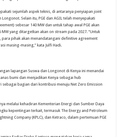
pakati sejumlah aspek teknis, di antaranya penyiapan joint
ongonot. Selain itu, PGE dan AGIL telah menyepakati
greement) sebesar 140 MW dan untuk tahap awal PGE akan
 MW yang ditargetkan akan on stream pada 2027. “Untuk
, para pihak akan menandatangani definitive agreement
si masing-masing,” kata Julfi Hadi.
ngan lapangan Suswa dan Longonot di Kenya ini menandai
 panas bumi dan menjadikan Kenya sebagai hub
 sebagai bagian dari kontribusi menuju Net Zero Emission
enya melalui kehadiran Kementerian Energi dan Sumber Daya
gku kepentingan terkait, termasuk The Energy and Petroleum
Lightning Company (KPLC), dan Ketraco, dalam pertemuan PGE
tamina Fadjar Djoko Santoso mengatakan kerja sama