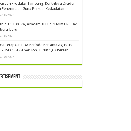
astian Produksi Tambang, Kontribusi Dividen
 Penerimaan Guna Perkuat Kedaulatan
7/08/2026
ar PLTS 100 GW, Akademisi ITPLN Minta RI Tak
rburu-buru
7/08/2026
DM Tetapkan HBA Periode Pertama Agustus
6 USD 124,44 per Ton, Turun 5,62 Persen
7/08/2026
ertisement