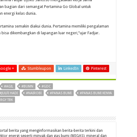
n bagian dari semangat Pertamina Go Global untuk
 energi kelas dunia.
Pertamina semakin diakui dunia. Pertamina memiliki pengalaman
isa dikembangkan di lapangan luar negeri,”ujar Fadjar.
oogle +
Stumbleupon
LinkedIn
Pinterest
#AGIL
#BUMN
#GDC
#JULFI HADI
#NAIROBI
#PANAS BUMI
#PANAS BUMI KENYA
RGY TBK
ortal berita yang menginformasikan berita-berita terkini dan
ktor energi seperti minyak dan gas bumi (MIGAS), mineral dan