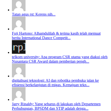
Tatan agus rst: Kerens nih...
Fuji Hartono: Alhamdulilah & terima kasih telah memuat
berita International Dance Competit...
telkom university: Apa program CSR utama yang diakui oleh
Nusantara CSR Award dalam pemberian pengh...
digitalisasi teknologi: AI dan robotika pembuka jalan ke
efisiensi berkelanjutan di migas. Kemajuan tekn...
Jarry Rinaldy: Yang seharus di lakukan oleh Departemen
Perhubungan, BPSDM dan STIP adalah denga...