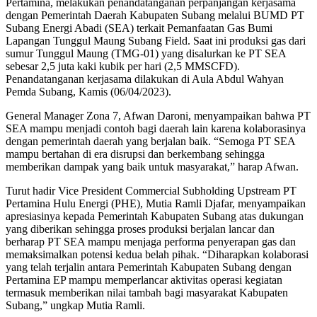
Pertamina, melakukan penandatanganan perpanjangan kerjasama
dengan Pemerintah Daerah Kabupaten Subang melalui BUMD PT
Subang Energi Abadi (SEA) terkait Pemanfaatan Gas Bumi
Lapangan Tunggul Maung Subang Field. Saat ini produksi gas dari
sumur Tunggul Maung (TMG-01) yang disalurkan ke PT SEA
sebesar 2,5 juta kaki kubik per hari (2,5 MMSCFD).
Penandatanganan kerjasama dilakukan di Aula Abdul Wahyan
Pemda Subang, Kamis (06/04/2023).
General Manager Zona 7, Afwan Daroni, menyampaikan bahwa PT
SEA mampu menjadi contoh bagi daerah lain karena kolaborasinya
dengan pemerintah daerah yang berjalan baik. “Semoga PT SEA
mampu bertahan di era disrupsi dan berkembang sehingga
memberikan dampak yang baik untuk masyarakat,” harap Afwan.
Turut hadir Vice President Commercial Subholding Upstream PT
Pertamina Hulu Energi (PHE), Mutia Ramli Djafar, menyampaikan
apresiasinya kepada Pemerintah Kabupaten Subang atas dukungan
yang diberikan sehingga proses produksi berjalan lancar dan
berharap PT SEA mampu menjaga performa penyerapan gas dan
memaksimalkan potensi kedua belah pihak. “Diharapkan kolaborasi
yang telah terjalin antara Pemerintah Kabupaten Subang dengan
Pertamina EP mampu memperlancar aktivitas operasi kegiatan
termasuk memberikan nilai tambah bagi masyarakat Kabupaten
Subang,” ungkap Mutia Ramli.