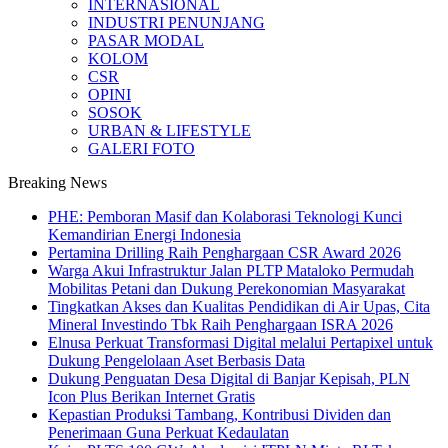
INTERNASIONAL
INDUSTRI PENUNJANG
PASAR MODAL
KOLOM
CSR
OPINI
SOSOK
URBAN & LIFESTYLE
GALERI FOTO
Breaking News
PHE: Pemboran Masif dan Kolaborasi Teknologi Kunci
Kemandirian Energi Indonesia
Pertamina Drilling Raih Penghargaan CSR Award 2026
Warga Akui Infrastruktur Jalan PLTP Mataloko Permudah
Mobilitas Petani dan Dukung Perekonomian Masyarakat
Tingkatkan Akses dan Kualitas Pendidikan di Air Upas, Cita
Mineral Investindo Tbk Raih Penghargaan ISRA 2026
Elnusa Perkuat Transformasi Digital melalui Pertapixel untuk
Dukung Pengelolaan Aset Berbasis Data
Dukung Penguatan Desa Digital di Banjar Kepisah, PLN
Icon Plus Berikan Internet Gratis
Kepastian Produksi Tambang, Kontribusi Dividen dan
Penerimaan Guna Perkuat Kedaulatan