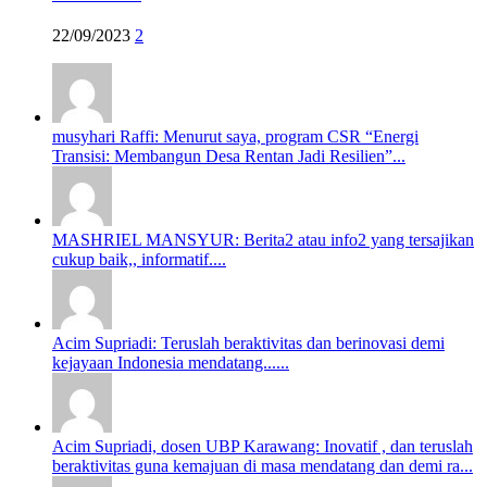
22/09/2023
2
musyhari Raffi: Menurut saya, program CSR “Energi
Transisi: Membangun Desa Rentan Jadi Resilien”...
MASHRIEL MANSYUR: Berita2 atau info2 yang tersajikan
cukup baik,, informatif....
Acim Supriadi: Teruslah beraktivitas dan berinovasi demi
kejayaan Indonesia mendatang......
Acim Supriadi, dosen UBP Karawang: Inovatif , dan teruslah
beraktivitas guna kemajuan di masa mendatang dan demi ra...