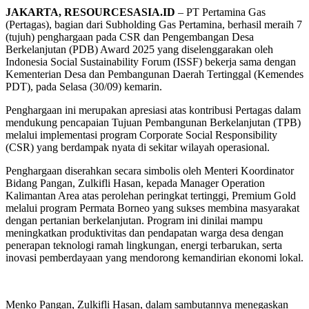
JAKARTA, RESOURCESASIA.ID
– PT Pertamina Gas
(Pertagas), bagian dari Subholding Gas Pertamina, berhasil meraih 7
(tujuh) penghargaan pada CSR dan Pengembangan Desa
Berkelanjutan (PDB) Award 2025 yang diselenggarakan oleh
Indonesia Social Sustainability Forum (ISSF) bekerja sama dengan
Kementerian Desa dan Pembangunan Daerah Tertinggal (Kemendes
PDT), pada Selasa (30/09) kemarin.
Penghargaan ini merupakan apresiasi atas kontribusi Pertagas dalam
mendukung pencapaian Tujuan Pembangunan Berkelanjutan (TPB)
melalui implementasi program Corporate Social Responsibility
(CSR) yang berdampak nyata di sekitar wilayah operasional.
Penghargaan diserahkan secara simbolis oleh Menteri Koordinator
Bidang Pangan, Zulkifli Hasan, kepada Manager Operation
Kalimantan Area atas perolehan peringkat tertinggi, Premium Gold
melalui program Permata Borneo yang sukses membina masyarakat
dengan pertanian berkelanjutan. Program ini dinilai mampu
meningkatkan produktivitas dan pendapatan warga desa dengan
penerapan teknologi ramah lingkungan, energi terbarukan, serta
inovasi pemberdayaan yang mendorong kemandirian ekonomi lokal.
Menko Pangan, Zulkifli Hasan, dalam sambutannya menegaskan