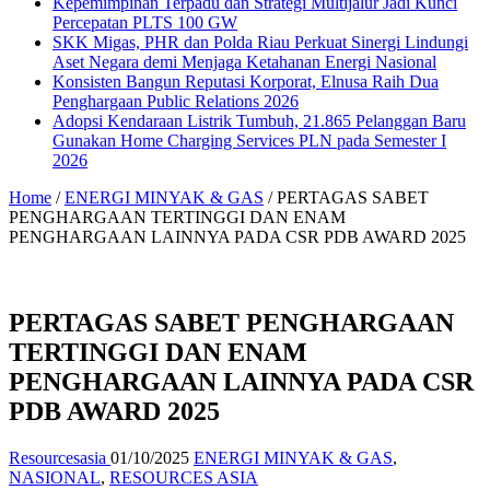
Kepemimpinan Terpadu dan Strategi Multijalur Jadi Kunci
Percepatan PLTS 100 GW
SKK Migas, PHR dan Polda Riau Perkuat Sinergi Lindungi
Aset Negara demi Menjaga Ketahanan Energi Nasional
Konsisten Bangun Reputasi Korporat, Elnusa Raih Dua
Penghargaan Public Relations 2026
Adopsi Kendaraan Listrik Tumbuh, 21.865 Pelanggan Baru
Gunakan Home Charging Services PLN pada Semester I
2026
Home
/
ENERGI MINYAK & GAS
/
PERTAGAS SABET
PENGHARGAAN TERTINGGI DAN ENAM
PENGHARGAAN LAINNYA PADA CSR PDB AWARD 2025
PERTAGAS SABET PENGHARGAAN
TERTINGGI DAN ENAM
PENGHARGAAN LAINNYA PADA CSR
PDB AWARD 2025
Resourcesasia
01/10/2025
ENERGI MINYAK & GAS
,
NASIONAL
,
RESOURCES ASIA