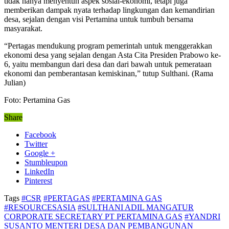
tidak hanya menyentuh aspek sosial-ekonomi, tetapi juga
memberikan dampak nyata terhadap lingkungan dan kemandirian
desa, sejalan dengan visi Pertamina untuk tumbuh bersama
masyarakat.
“Pertagas mendukung program pemerintah untuk menggerakkan
ekonomi desa yang sejalan dengan Asta Cita Presiden Prabowo ke-
6, yaitu membangun dari desa dan dari bawah untuk pemerataan
ekonomi dan pemberantasan kemiskinan,” tutup Sulthani. (Rama
Julian)
Foto: Pertamina Gas
Share
Facebook
Twitter
Google +
Stumbleupon
LinkedIn
Pinterest
Tags
#CSR
#PERTAGAS
#PERTAMINA GAS
#RESOURCESASIA
#SULTHANI ADIL MANGATUR
CORPORATE SECRETARY PT PERTAMINA GAS
#YANDRI
SUSANTO MENTERI DESA DAN PEMBANGUNAN