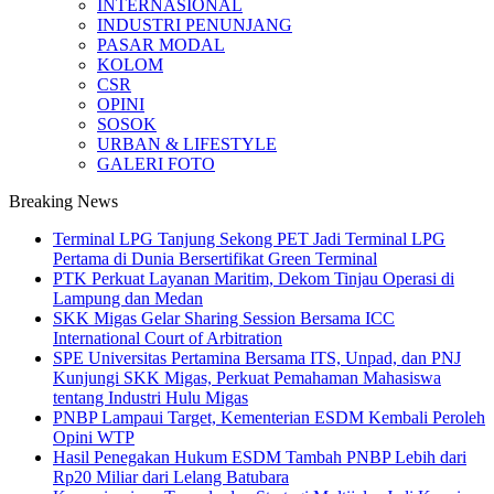
INTERNASIONAL
INDUSTRI PENUNJANG
PASAR MODAL
KOLOM
CSR
OPINI
SOSOK
URBAN & LIFESTYLE
GALERI FOTO
Breaking News
Terminal LPG Tanjung Sekong PET Jadi Terminal LPG
Pertama di Dunia Bersertifikat Green Terminal
PTK Perkuat Layanan Maritim, Dekom Tinjau Operasi di
Lampung dan Medan
SKK Migas Gelar Sharing Session Bersama ICC
International Court of Arbitration
SPE Universitas Pertamina Bersama ITS, Unpad, dan PNJ
Kunjungi SKK Migas, Perkuat Pemahaman Mahasiswa
tentang Industri Hulu Migas
PNBP Lampaui Target, Kementerian ESDM Kembali Peroleh
Opini WTP
Hasil Penegakan Hukum ESDM Tambah PNBP Lebih dari
Rp20 Miliar dari Lelang Batubara