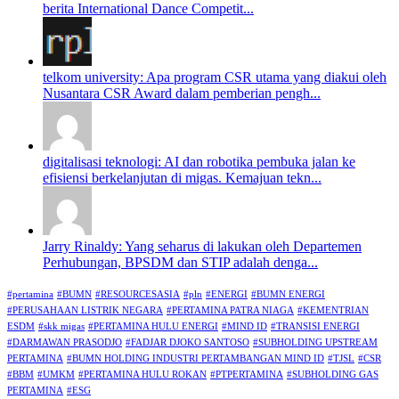
berita International Dance Competit...
telkom university: Apa program CSR utama yang diakui oleh
Nusantara CSR Award dalam pemberian pengh...
digitalisasi teknologi: AI dan robotika pembuka jalan ke
efisiensi berkelanjutan di migas. Kemajuan tekn...
Jarry Rinaldy: Yang seharus di lakukan oleh Departemen
Perhubungan, BPSDM dan STIP adalah denga...
#pertamina
#BUMN
#RESOURCESASIA
#pln
#ENERGI
#BUMN ENERGI
#PERUSAHAAN LISTRIK NEGARA
#PERTAMINA PATRA NIAGA
#KEMENTRIAN
ESDM
#skk migas
#PERTAMINA HULU ENERGI
#MIND ID
#TRANSISI ENERGI
#DARMAWAN PRASODJO
#FADJAR DJOKO SANTOSO
#SUBHOLDING UPSTREAM
PERTAMINA
#BUMN HOLDING INDUSTRI PERTAMBANGAN MIND ID
#TJSL
#CSR
#BBM
#UMKM
#PERTAMINA HULU ROKAN
#PTPERTAMINA
#SUBHOLDING GAS
PERTAMINA
#ESG