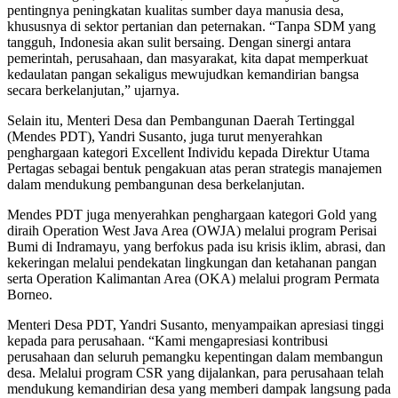
pentingnya peningkatan kualitas sumber daya manusia desa,
khususnya di sektor pertanian dan peternakan. “Tanpa SDM yang
tangguh, Indonesia akan sulit bersaing. Dengan sinergi antara
pemerintah, perusahaan, dan masyarakat, kita dapat memperkuat
kedaulatan pangan sekaligus mewujudkan kemandirian bangsa
secara berkelanjutan,” ujarnya.
Selain itu, Menteri Desa dan Pembangunan Daerah Tertinggal
(Mendes PDT), Yandri Susanto, juga turut menyerahkan
penghargaan kategori Excellent Individu kepada Direktur Utama
Pertagas sebagai bentuk pengakuan atas peran strategis manajemen
dalam mendukung pembangunan desa berkelanjutan.
Mendes PDT juga menyerahkan penghargaan kategori Gold yang
diraih Operation West Java Area (OWJA) melalui program Perisai
Bumi di Indramayu, yang berfokus pada isu krisis iklim, abrasi, dan
kekeringan melalui pendekatan lingkungan dan ketahanan pangan
serta Operation Kalimantan Area (OKA) melalui program Permata
Borneo.
Menteri Desa PDT, Yandri Susanto, menyampaikan apresiasi tinggi
kepada para perusahaan. “Kami mengapresiasi kontribusi
perusahaan dan seluruh pemangku kepentingan dalam membangun
desa. Melalui program CSR yang dijalankan, para perusahaan telah
mendukung kemandirian desa yang memberi dampak langsung pada