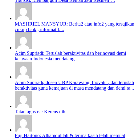
Transisi: Membangun Desa Rentan Jadi Resilien”...
MASHRIEL MANSYUR: Berita2 atau info2 yang tersajikan
cukup baik,, informatif....
Acim Supriadi: Teruslah beraktivitas dan berinovasi demi
kejayaan Indonesia mendatang......
Acim Supriadi, dosen UBP Karawang: Inovatif , dan teruslah
beraktivitas guna kemajuan di masa mendatang dan demi ra...
Tatan agus rst: Kerens nih...
Fuji Hartono: Alhamdulilah & terima kasih telah memuat