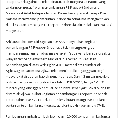
Freeport. Sebagaimana telah dituntut oleh masyarakat Papua yang
terdampak negatif oleh pertambangan PT.Freeport Indonesia.
Masyarakat Adat Independen dari Papua lewat perwakilannya Roni
Nakiaya menyatakan pemerintah Indonesia sebaiknya menghentikan
dulu kegiatan tambang PT. Freeport Indonesia lalu melakukan evaluasi
menyeluruh.
Arkilaus Baho, peneliti Yayasan PUSAKA menyatakan kegiatan
penambangan PT.Freeport Indonesia telah mengepung dan
mempersempit ruang hidup masyarakat Papua yang berada di sekitar
wilayah tambang emas terbesar di dunia tersebut. Kegiatan
penambangan di atas ketinggian 4.000 meter diatas sumber air
Aghawagon-Otomona-Ajkwa telah menimbulkan gangguan bagi
masyarakat di bagian bawah penambangan. Dari 1.3 milyar metrik ton
bijih tembanga yang digali antara tahun 1987-2014, hanya 1-1.5%
mineral yang dianggap bernilai, selebihnya sebanyak 97% dibuang ke
sistem air Ajkwa. Akibat kegiatan penambangan Freeport Indonesia
antara tahun 1987 2014, seluas 138 km2 hutan, mangrove and lahan
pertanian telah kehilangan vegetasi, Jakarta, akhir pekan lalu (7/4).
Pembuangan limbah tambah lebih dari 120.000 ton per hari ke Sungai