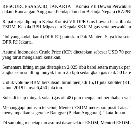
RESOURCESASIA.ID, JAKARTA – Komisi VII Dewan Perwakilan Rak
dalam Rancangan Anggaran Pendapatan dan Belanja Negara (RAPBN)
Rapat kerja dipimpin Ketua Komisi VII DPR Gus Irawan Pasaribu dan
ESDM, Kepala BPH Migas dan Kepala SKK Migas serta perwakilan 
“Ini yang sudah kami (DPR RI) putuskan Pak Menteri. Saya kira se
DPR RI Jakarta.
Asumsi Indonesian Crude Price (ICP) ditetapkan sebesar USD 70 p
yang turut mengalami kenaikan.
Sementara lifting migas ditetapkan 2.025 ribu barel setara minyak per 
angka asumsi lifting minyak turun 25 bph sedangkan gas naik 50 bare
Untuk volume BBM bersubsidi turun menjadi 15,11 juta kiloliter (KL
tahun 2018 hanya 6,450 juta ton.
Subsidi tetap minyak solar (gas oil 48) pun mengalami perubahan yaitu
Menanggapi putusan tersebut, Menteri ESDM merespon positif atas. 
menyampaikan segera ke Banggar (Badan Anggaran),” kata Jonan.
Di samping menetapkan asumsi dasar sektor ESDM, Menteri ESDM d