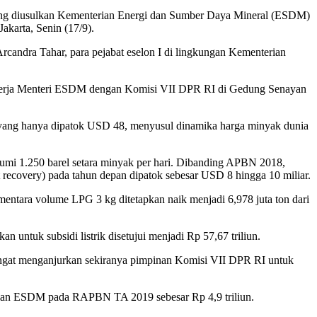
 diusulkan Kementerian Energi dan Sumber Daya Mineral (ESDM)
karta, Senin (17/9).
andra Tahar, para pejabat eselon I di lingkungan Kementerian
at kerja Menteri ESDM dengan Komisi VII DPR RI di Gedung Senayan
 yang hanya dipatok USD 48, menyusul dinamika harga minyak dunia
gas bumi 1.250 barel setara minyak per hari. Dibanding APBN 2018,
t recovery) pada tahun depan dipatok sebesar USD 8 hingga 10 miliar.
mentara volume LPG 3 kg ditetapkan naik menjadi 6,978 juta ton dari
n untuk subsidi listrik disetujui menjadi Rp 57,67 triliun.
sangat menganjurkan sekiranya pimpinan Komisi VII DPR RI untuk
ian ESDM pada RAPBN TA 2019 sebesar Rp 4,9 triliun.