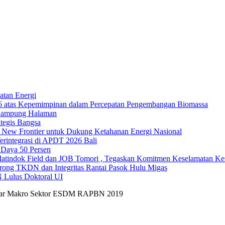
atan Energi
26 atas Kepemimpinan dalam Percepatan Pengembangan Biomassa
 Kampung Halaman
tegis Bangsa
h New Frontier untuk Dukung Ketahanan Energi Nasional
erintegrasi di APDT 2026 Bali
Daya 50 Persen
ndok Field dan JOB Tomori , Tegaskan Komitmen Keselamatan Ker
rong TKDN dan Integritas Rantai Pasok Hulu Migas
 Lulus Doktoral UI
asar Makro Sektor ESDM RAPBN 2019