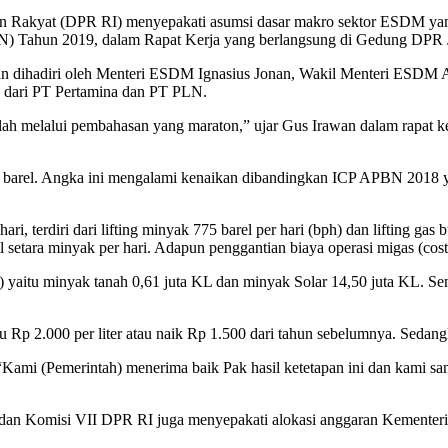
yat (DPR RI) menyepakati asumsi dasar makro sektor ESDM yang
 Tahun 2019, dalam Rapat Kerja yang berlangsung di Gedung DPR Ja
 dihadiri oleh Menteri ESDM Ignasius Jonan, Wakil Menteri ESDM Arc
dari PT Pertamina dan PT PLN.
telah melalui pembahasan yang maraton,” ujar Gus Irawan dalam rap
er barel. Angka ini mengalami kenaikan dibandingkan ICP APBN 2018
hari, terdiri dari lifting minyak 775 barel per hari (bph) dan lifting 
l setara minyak per hari. Adapun penggantian biaya operasi migas (cos
) yaitu minyak tanah 0,61 juta KL dan minyak Solar 14,50 juta KL. Se
 Rp 2.000 per liter atau naik Rp 1.500 dari tahun sebelumnya. Sedangka
“Kami (Pemerintah) menerima baik Pak hasil ketetapan ini dan kami 
an Komisi VII DPR RI juga menyepakati alokasi anggaran Kementer