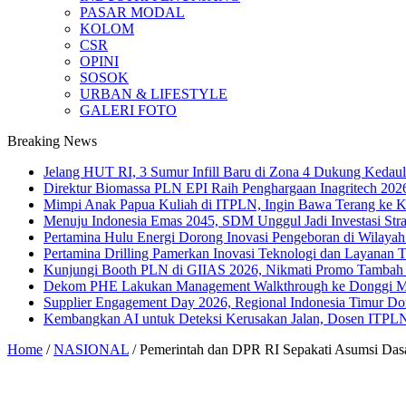
PASAR MODAL
KOLOM
CSR
OPINI
SOSOK
URBAN & LIFESTYLE
GALERI FOTO
Breaking News
Jelang HUT RI, 3 Sumur Infill Baru di Zona 4 Dukung Kedaul
Direktur Biomassa PLN EPI Raih Penghargaan Inagritech 20
Mimpi Anak Papua Kuliah di ITPLN, Ingin Bawa Terang ke
Menuju Indonesia Emas 2045, SDM Unggul Jadi Investasi Stra
Pertamina Hulu Energi Dorong Inovasi Pengeboran di Wilaya
Pertamina Drilling Pamerkan Inovasi Teknologi dan Layanan T
Kunjungi Booth PLN di GIIAS 2026, Nikmati Promo Tambah 
Dekom PHE Lakukan Management Walkthrough ke Donggi Mati
Supplier Engagement Day 2026, Regional Indonesia Timur Do
Kembangkan AI untuk Deteksi Kerusakan Jalan, Dosen ITPLN
Home
/
NASIONAL
/
Pemerintah dan DPR RI Sepakati Asumsi D