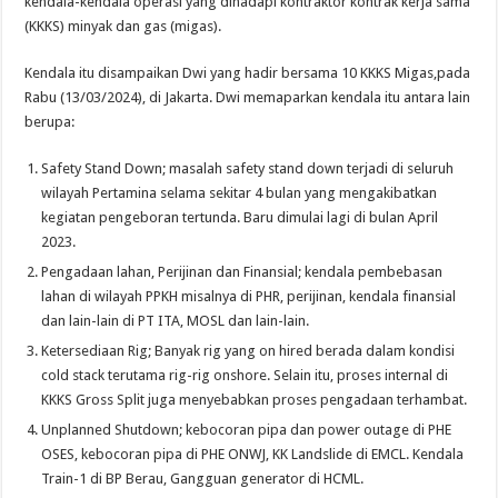
kendala-kendala operasi yang dihadapi kontraktor kontrak kerja sama
(KKKS) minyak dan gas (migas).
Kendala itu disampaikan Dwi yang hadir bersama 10 KKKS Migas,pada
Rabu (13/03/2024), di Jakarta. Dwi memaparkan kendala itu antara lain
berupa:
Safety Stand Down; masalah safety stand down terjadi di seluruh
wilayah Pertamina selama sekitar 4 bulan yang mengakibatkan
kegiatan pengeboran tertunda. Baru dimulai lagi di bulan April
2023.
Pengadaan lahan, Perijinan dan Finansial; kendala pembebasan
lahan di wilayah PPKH misalnya di PHR, perijinan, kendala finansial
dan lain-lain di PT ITA, MOSL dan lain-lain.
Ketersediaan Rig; Banyak rig yang on hired berada dalam kondisi
cold stack terutama rig-rig onshore. Selain itu, proses internal di
KKKS Gross Split juga menyebabkan proses pengadaan terhambat.
Unplanned Shutdown; kebocoran pipa dan power outage di PHE
OSES, kebocoran pipa di PHE ONWJ, KK Landslide di EMCL. Kendala
Train-1 di BP Berau, Gangguan generator di HCML.