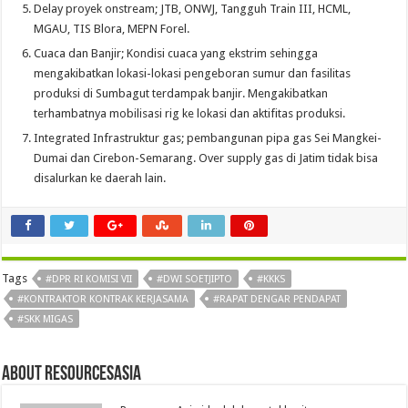
Delay proyek onstream; JTB, ONWJ, Tangguh Train III, HCML,
MGAU, TIS Blora, MEPN Forel.
Cuaca dan Banjir; Kondisi cuaca yang ekstrim sehingga
mengakibatkan lokasi-lokasi pengeboran sumur dan fasilitas
produksi di Sumbagut terdampak banjir. Mengakibatkan
terhambatnya mobilisasi rig ke lokasi dan aktifitas produksi.
Integrated Infrastruktur gas; pembangunan pipa gas Sei Mangkei-
Dumai dan Cirebon-Semarang. Over supply gas di Jatim tidak bisa
disalurkan ke daerah lain.
Tags
#DPR RI KOMISI VII
#DWI SOETJIPTO
#KKKS
#KONTRAKTOR KONTRAK KERJASAMA
#RAPAT DENGAR PENDAPAT
#SKK MIGAS
About Resourcesasia