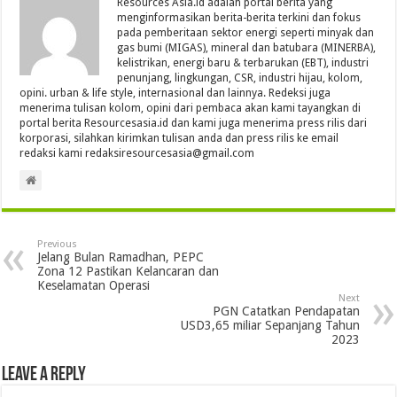
Resources Asia.id adalah portal berita yang
menginformasikan berita-berita terkini dan fokus
pada pemberitaan sektor energi seperti minyak dan
gas bumi (MIGAS), mineral dan batubara (MINERBA),
kelistrikan, energi baru & terbarukan (EBT), industri
penunjang, lingkungan, CSR, industri hijau, kolom,
opini. urban & life style, internasional dan lainnya. Redeksi juga
menerima tulisan kolom, opini dari pembaca akan kami tayangkan di
portal berita Resourcesasia.id dan kami juga menerima press rilis dari
korporasi, silahkan kirimkan tulisan anda dan press rilis ke email
redaksi kami redaksiresourcesasia@gmail.com
Previous
Jelang Bulan Ramadhan, PEPC
Zona 12 Pastikan Kelancaran dan
Keselamatan Operasi
Next
PGN Catatkan Pendapatan
USD3,65 miliar Sepanjang Tahun
2023
Leave a Reply