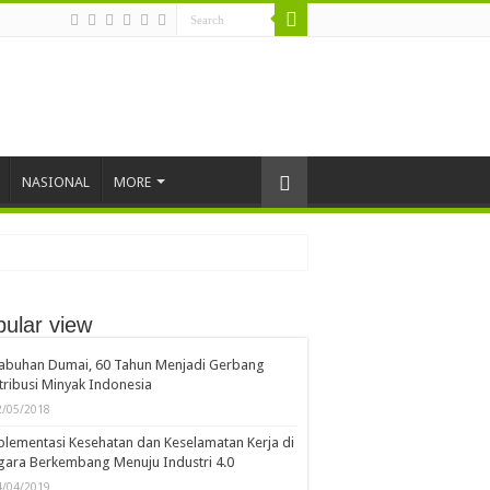
NASIONAL
MORE
ular view
labuhan Dumai, 60 Tahun Menjadi Gerbang
tribusi Minyak Indonesia
2/05/2018
lementasi Kesehatan dan Keselamatan Kerja di
ara Berkembang Menuju Industri 4.0
4/04/2019