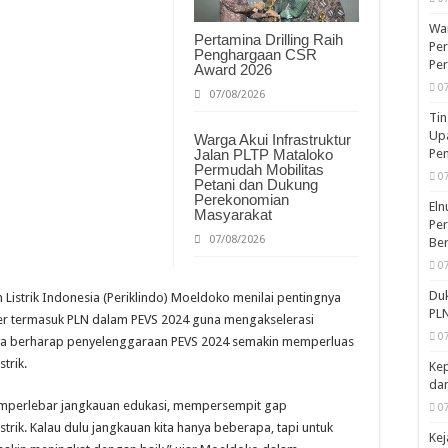
War
Pertamina Drilling Raih
Per
Penghargaan CSR
Pe
Award 2026
0
07/08/2026
Tin
Upa
Warga Akui Infrastruktur
Pe
Jalan PLTP Mataloko
Permudah Mobilitas
0
Petani dan Dukung
Perekonomian
Eln
Masyarakat
Per
07/08/2026
Ber
0
Duk
istrik Indonesia (Periklindo) Moeldoko menilai pentingnya
PLN
er termasuk PLN dalam PEVS 2024 guna mengakselerasi
0
irinya berharap penyelenggaraan PEVS 2024 semakin memperluas
trik.
Kep
dan
memperlebar jangkauan edukasi, mempersempit gap
0
rik. Kalau dulu jangkauan kita hanya beberapa, tapi untuk
Kej