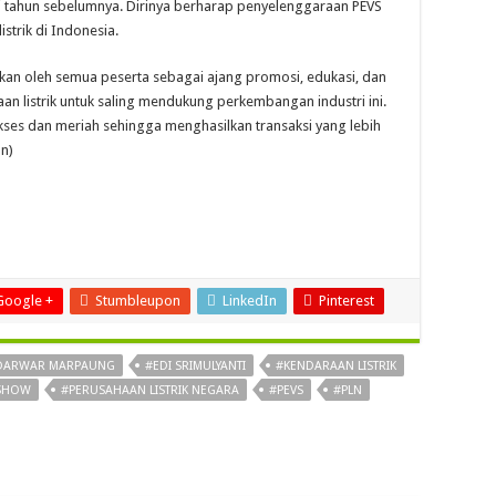
i tahun sebelumnya. Dirinya berharap penyelenggaraan PEVS
strik di Indonesia.
kan oleh semua peserta sebagai ajang promosi, edukasi, dan
aan listrik untuk saling mendukung perkembangan industri ini.
es dan meriah sehingga menghasilkan transaksi yang lebih
an)
Google +
Stumbleupon
LinkedIn
Pinterest
DARWAR MARPAUNG
#EDI SRIMULYANTI
#KENDARAAN LISTRIK
 SHOW
#PERUSAHAAN LISTRIK NEGARA
#PEVS
#PLN