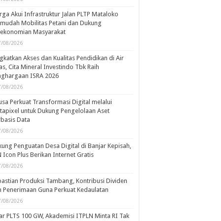
ga Akui Infrastruktur Jalan PLTP Mataloko
mudah Mobilitas Petani dan Dukung
rekonomian Masyarakat
7/08/2026
gkatkan Akses dan Kualitas Pendidikan di Air
s, Cita Mineral Investindo Tbk Raih
nghargaan ISRA 2026
7/08/2026
usa Perkuat Transformasi Digital melalui
tapixel untuk Dukung Pengelolaan Aset
basis Data
7/08/2026
ung Penguatan Desa Digital di Banjar Kepisah,
 Icon Plus Berikan Internet Gratis
7/08/2026
astian Produksi Tambang, Kontribusi Dividen
 Penerimaan Guna Perkuat Kedaulatan
7/08/2026
ar PLTS 100 GW, Akademisi ITPLN Minta RI Tak