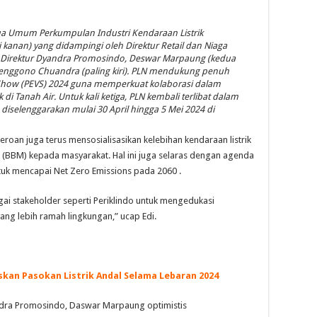
 Umum Perkumpulan Industri Kendaraan Listrik
i kanan) yang didampingi oleh Direktur Retail dan Niaga
den Direktur Dyandra Promosindo, Deswar Marpaung (kedua
o, Tenggono Chuandra (paling kiri). PLN mendukung penuh
e Show (PEVS) 2024 guna memperkuat kolaborasi dalam
 Tanah Air. Untuk kali ketiga, PLN kembali terlibat dalam
diselenggarakan mulai 30 April hingga 5 Mei 2024 di
eroan juga terus mensosialisasikan kelebihan kendaraan listrik
(BBM) kepada masyarakat. Hal ini juga selaras dengan agenda
ntuk mencapai Net Zero Emissions pada 2060 .
ai stakeholder seperti Periklindo untuk mengedukasi
yang lebih ramah lingkungan,” ucap Edi.
skan Pasokan Listrik Andal Selama Lebaran 2024
dra Promosindo, Daswar Marpaung optimistis