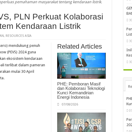
erluas pemahaman masyarakat tentang kendaraan listrik.
GE
BA
S, PLN Perkuat Kolaborasi
3
em Kendaraan Listrik
Pem
Lis
KAN
,
RESOURCES ASIA
3
Related Articles
rsero) mendukung penuh
Ini
Show (PEVS) 2024 guna
Kes
an ekosistem kendaraan
3
mbali terlibat dalam pameran
rakan mulai 30 April
ta.
PHE: Pemboran Masif
Re
dan Kolaborasi Teknologi
Kunci Kemandirian
Energi Indonesia
PHE
Kun
07/08/2026
0
Per
20
0