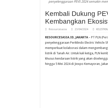
penyelenggaraan PEVS 2024 semakin memp
Kembali Dukung PEV
Kembangkan Ekosist
Resourcesasia
23/04/2024
KELISTRI
RESOURCESASIA.ID, JAKARTA
– PT PLN (Pe
penyelenggaraan Periklindo Electric Vehicle 
memperkuat kolaborasi dalam mengembangk
listrik di Tanah Air. Untuk kali ketiga, PLN ke
khusus kendaraan listrik yang akan diselengga
hingga 5 Mei 2024 di Jiexpo Kemayoran, Jakar