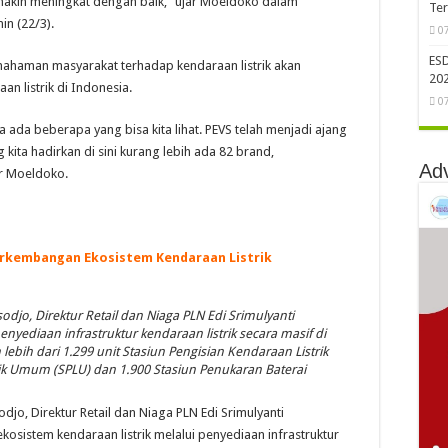
semakin meningkat dengan baik,” ujar Moeldoko dalam
Te
in (22/3).
0
ES
ahaman masyarakat terhadap kendaraan listrik akan
202
 listrik di Indonesia.
0
a ada beberapa yang bisa kita lihat. PEVS telah menjadi ajang
ita hadirkan di sini kurang lebih ada 82 brand,
Ad
r Moeldoko.
erkembangan Ekosistem Kendaraan Listrik
jo, Direktur Retail dan Niaga PLN Edi Srimulyanti
ediaan infrastruktur kendaraan listrik secara masif di
 lebih dari 1.299 unit Stasiun Pengisian Kendaraan Listrik
rik Umum (SPLU) dan 1.900 Stasiun Penukaran Baterai
o, Direktur Retail dan Niaga PLN Edi Srimulyanti
osistem kendaraan listrik melalui penyediaan infrastruktur