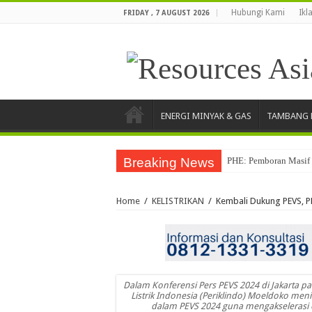
Hubungi Kami
Ikl
FRIDAY , 7 AUGUST 2026
ENERGI MINYAK & GAS
TAMBANG 
Breaking News
PHE: Pemboran Masif 
Home
/
KELISTRIKAN
/
Kembali Dukung PEVS, P
Dalam Konferensi Pers PEVS 2024 di Jakarta 
Listrik Indonesia (Periklindo) Moeldoko men
dalam PEVS 2024 guna mengakselerasi ek