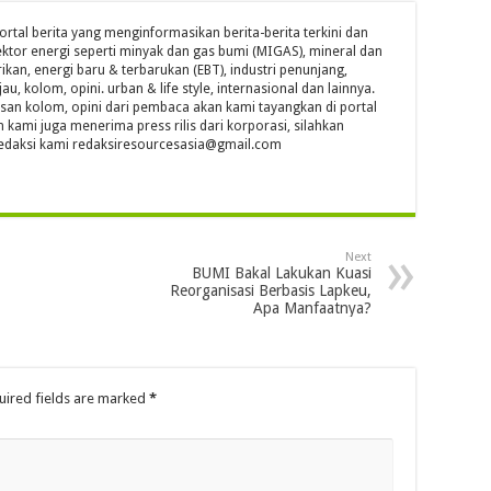
ortal berita yang menginformasikan berita-berita terkini dan
ktor energi seperti minyak dan gas bumi (MIGAS), mineral dan
ikan, energi baru & terbarukan (EBT), industri penunjang,
jau, kolom, opini. urban & life style, internasional dan lainnya.
isan kolom, opini dari pembaca akan kami tayangkan di portal
n kami juga menerima press rilis dari korporasi, silahkan
l redaksi kami redaksiresourcesasia@gmail.com
Next
BUMI Bakal Lakukan Kuasi
Reorganisasi Berbasis Lapkeu,
Apa Manfaatnya?
uired fields are marked
*