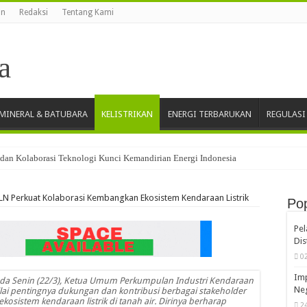
an
Redaksi
Tentang Kami
MINERAL & BATUBARA
KELISTRIKAN
ENERGI TERBARUKAN
REGULASI
dan Kolaborasi Teknologi Kunci Kemandirian Energi Indonesia
LN Perkuat Kolaborasi Kembangkan Ekosistem Kendaraan Listrik
Pop
Pe
Dis
0
Imp
pada Senin (22/3), Ketua Umum Perkumpulan Industri Kendaraan
Neg
ilai pentingnya dukungan dan kontribusi berbagai stakeholder
osistem kendaraan listrik di tanah air. Dirinya berharap
2