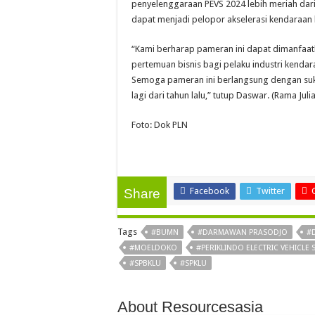
penyelenggaraan PEVS 2024 lebih meriah dar
dapat menjadi pelopor akselerasi kendaraan li
“Kami berharap pameran ini dapat dimanfaat
pertemuan bisnis bagi pelaku industri kendar
Semoga pameran ini berlangsung dengan suks
lagi dari tahun lalu,” tutup Daswar. (Rama Juli
Foto: Dok PLN
Facebook
Twitter
Share
Tags
#BUMN
#DARMAWAN PRASODJO
#
#MOELDOKO
#PERIKLINDO ELECTRIC VEHICLE
#SPBKLU
#SPKLU
About Resourcesasia