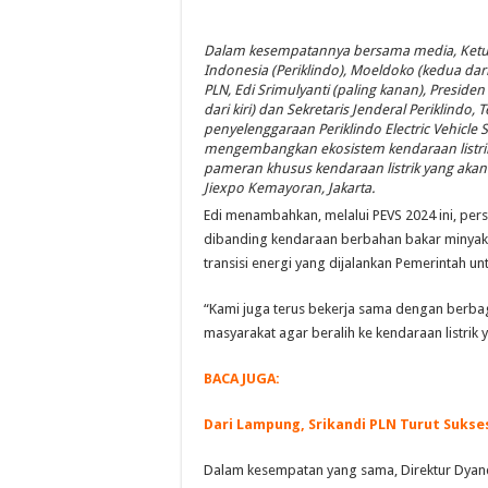
Dalam kesempatannya bersama media, Ketua
Indonesia (Periklindo), Moeldoko (kedua dar
PLN, Edi Srimulyanti (paling kanan), Presi
dari kiri) dan Sekretaris Jenderal Periklind
penyelenggaraan Periklindo Electric Vehicl
mengembangkan ekosistem kendaraan listrik di
pameran khusus kendaraan listrik yang akan 
Jiexpo Kemayoran, Jakarta.
Edi menambahkan, melalui PEVS 2024 ini, pers
dibanding kendaraan berbahan bakar minyak 
transisi energi yang dijalankan Pemerintah u
“Kami juga terus bekerja sama dengan berbag
masyarakat agar beralih ke kendaraan listrik 
BACA JUGA:
Dari Lampung, Srikandi PLN Turut Sukse
Dalam kesempatan yang sama, Direktur Dyan