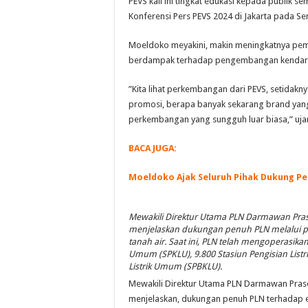
PEVS kali ini tingkat edukasi kepada publik 
Konferensi Pers PEVS 2024 di Jakarta pada Sen
Moeldoko meyakini, makin meningkatnya pem
berdampak terhadap pengembangan kendaraan
”Kita lihat perkembangan dari PEVS, setidakny
promosi, berapa banyak sekarang brand yang k
perkembangan yang sungguh luar biasa,” uja
BACA JUGA:
Moeldoko Ajak Seluruh Pihak Dukung P
Mewakili Direktur Utama PLN Darmawan Prasod
menjelaskan dukungan penuh PLN melalui peny
tanah air. Saat ini, PLN telah mengoperasikan
Umum (SPKLU), 9.800 Stasiun Pengisian List
Listrik Umum (SPBKLU).
Mewakili Direktur Utama PLN Darmawan Prasodj
menjelaskan, dukungan penuh PLN terhadap ek