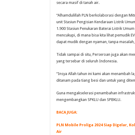
secara masif di tanah air.
“Alhamdulillah PLN berkolaborasi dengan Mitr
unit Stasiun Pengisian Kendaraan Listrik Umu
1.900 Stasiun Penukaran Baterai Listrik Umum 
mencukupi, di mana bisa kita lihat pemudik EV
dapat mudik dengan nyaman, tanpa masalah, 
Tidak sampai di situ, Perseroan juga akan me
yang tersebar di seluruh Indonesia.
“Insya Allah tahun ini kami akan menambah lagi
ditanam pada tiang besi dan untuk yang ditemp
Guna mengakselerasi penambahan infrastrukt
mengembangkan SPKLU dan SPBKLU.
BACA JUGA:
PLN Mobile Proliga 2024 Siap Digelar, 
Air