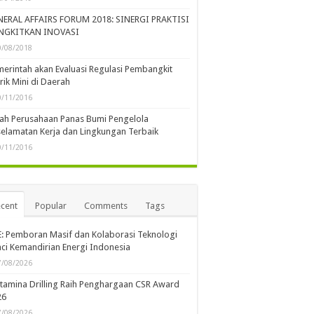
NERAL AFFAIRS FORUM 2018: SINERGI PRAKTISI
NGKITKAN INOVASI
0/08/2018
erintah akan Evaluasi Regulasi Pembangkit
trik Mini di Daerah
0/11/2016
lah Perusahaan Panas Bumi Pengelola
elamatan Kerja dan Lingkungan Terbaik
0/11/2016
cent
Popular
Comments
Tags
: Pemboran Masif dan Kolaborasi Teknologi
ci Kemandirian Energi Indonesia
7/08/2026
tamina Drilling Raih Penghargaan CSR Award
26
7/08/2026