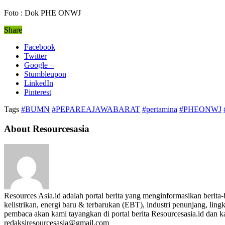
Foto : Dok PHE ONWJ
Share
Facebook
Twitter
Google +
Stumbleupon
LinkedIn
Pinterest
Tags
#BUMN
#PEPAREAJAWABARAT
#pertamina
#PHEONWJ
About Resourcesasia
Resources Asia.id adalah portal berita yang menginformasikan berit
kelistrikan, energi baru & terbarukan (EBT), industri penunjang, lingk
pembaca akan kami tayangkan di portal berita Resourcesasia.id dan kam
redaksiresourcesasia@gmail.com