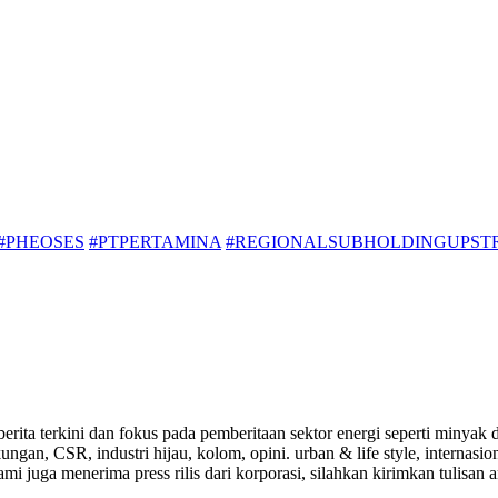
#PHEOSES
#PTPERTAMINA
#REGIONALSUBHOLDINGUPST
a-berita terkini dan fokus pada pemberitaan sektor energi seperti mi
ungan, CSR, industri hijau, kolom, opini. urban & life style, internasi
i juga menerima press rilis dari korporasi, silahkan kirimkan tulisan a