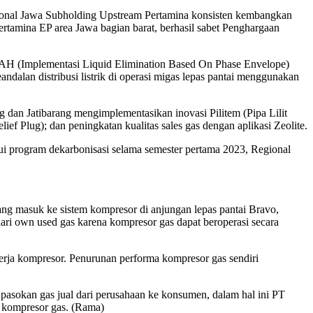
onal Jawa Subholding Upstream Pertamina konsisten kembangkan
tamina EP area Jawa bagian barat, berhasil sabet Penghargaan
EBAH (Implementasi Liquid Elimination Based On Phase Envelope)
alan distribusi listrik di operasi migas lepas pantai menggunakan
 dan Jatibarang mengimplementasikan inovasi Pilitem (Pipa Lilit
ef Plug); dan peningkatan kualitas sales gas dengan aplikasi Zeolite.
ui program dekarbonisasi selama semester pertama 2023, Regional
g masuk ke sistem kompresor di anjungan lepas pantai Bravo,
dari own used gas karena kompresor gas dapat beroperasi secara
rja kompresor. Penurunan performa kompresor gas sendiri
asokan gas jual dari perusahaan ke konsumen, dalam hal ini PT
i kompresor gas. (Rama)