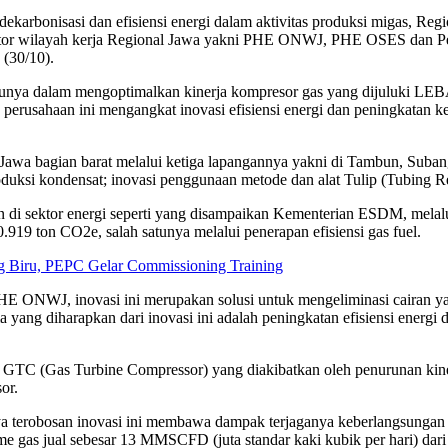
nisasi dan efisiensi energi dalam aktivitas produksi migas, Regi
erator wilayah kerja Regional Jawa yakni PHE ONWJ, PHE OSES dan Per
(30/10).
satunya dalam mengoptimalkan kinerja kompresor gas yang dijuluki L
sahaan ini mengangkat inovasi efisiensi energi dan peningkatan keand
Jawa bagian barat melalui ketiga lapangannya yakni di Tambun, Subang
uksi kondensat; inovasi penggunaan metode dan alat Tulip (Tubing Reli
n di sektor energi seperti yang disampaikan Kementerian ESDM, melal
19 ton CO2e, salah satunya melalui penerapan efisiensi gas fuel.
 Biru, PEPC Gelar Commissioning Training
 ONWJ, inovasi ini merupakan solusi untuk mengeliminasi cairan yan
ang diharapkan dari inovasi ini adalah peningkatan efisiensi energi 
 GTC (Gas Turbine Compressor) yang diakibatkan oleh penurunan kine
or.
 terobosan inovasi ini membawa dampak terjaganya keberlangsungan p
e gas jual sebesar 13 MMSCFD (juta standar kaki kubik per hari) dar