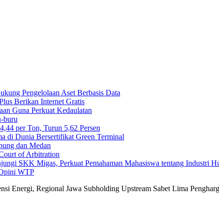
 Dukung Pengelolaan Aset Berbasis Data
us Berikan Internet Gratis
maan Guna Perkuat Kedaulatan
-buru
44 per Ton, Turun 5,62 Persen
di Dunia Bersertifikat Green Terminal
mpung dan Medan
ourt of Arbitration
njungi SKK Migas, Perkuat Pemahaman Mahasiswa tentang Industri H
 Opini WTP
iensi Energi, Regional Jawa Subholding Upstream Sabet Lima Penghar