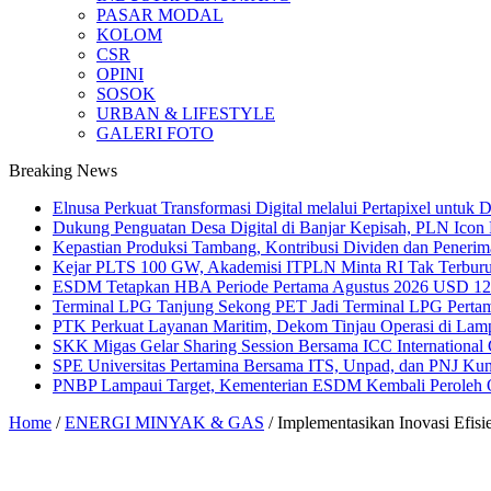
PASAR MODAL
KOLOM
CSR
OPINI
SOSOK
URBAN & LIFESTYLE
GALERI FOTO
Breaking News
Elnusa Perkuat Transformasi Digital melalui Pertapixel untuk
Dukung Penguatan Desa Digital di Banjar Kepisah, PLN Icon Pl
Kepastian Produksi Tambang, Kontribusi Dividen dan Peneri
Kejar PLTS 100 GW, Akademisi ITPLN Minta RI Tak Terburu
ESDM Tetapkan HBA Periode Pertama Agustus 2026 USD 124,
Terminal LPG Tanjung Sekong PET Jadi Terminal LPG Pertama 
PTK Perkuat Layanan Maritim, Dekom Tinjau Operasi di La
SKK Migas Gelar Sharing Session Bersama ICC International C
SPE Universitas Pertamina Bersama ITS, Unpad, dan PNJ Ku
PNBP Lampaui Target, Kementerian ESDM Kembali Peroleh
Home
/
ENERGI MINYAK & GAS
/
Implementasikan Inovasi Efis