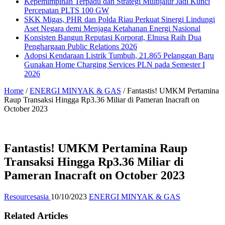
Kepemimpinan Terpadu dan Strategi Multijalur Jadi Kunci
Percepatan PLTS 100 GW
SKK Migas, PHR dan Polda Riau Perkuat Sinergi Lindungi
Aset Negara demi Menjaga Ketahanan Energi Nasional
Konsisten Bangun Reputasi Korporat, Elnusa Raih Dua
Penghargaan Public Relations 2026
Adopsi Kendaraan Listrik Tumbuh, 21.865 Pelanggan Baru
Gunakan Home Charging Services PLN pada Semester I
2026
Home
/
ENERGI MINYAK & GAS
/
Fantastis! UMKM Pertamina
Raup Transaksi Hingga Rp3.36 Miliar di Pameran Inacraft on
October 2023
Fantastis! UMKM Pertamina Raup
Transaksi Hingga Rp3.36 Miliar di
Pameran Inacraft on October 2023
Resourcesasia
10/10/2023
ENERGI MINYAK & GAS
Related Articles