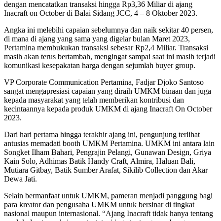
dengan mencatatkan transaksi hingga Rp3,36 Miliar di ajang
Inacraft on October di Balai Sidang JCC, 4 – 8 Oktober 2023.
Angka ini melebihi capaian sebelumnya dan naik sekitar 40 persen,
di mana di ajang yang sama yang digelar bulan Maret 2023,
Pertamina membukukan transaksi sebesar Rp2,4 Miliar. Transaksi
masih akan terus bertambah, mengingat sampai saat ini masih terjadi
komunikasi kesepakatan harga dengan sejumlah buyer group.
VP Corporate Communication Pertamina, Fadjar Djoko Santoso
sangat mengapresiasi capaian yang diraih UMKM binaan dan juga
kepada masyarakat yang telah memberikan kontribusi dan
kecintaannya kepada produk UMKM di ajang Inacraft On October
2023.
Dari hari pertama hingga terakhir ajang ini, pengunjung terlihat
antusias memadati booth UMKM Pertamina. UMKM ini antara lain
Songket Ilham Bahari, Pengrajin Pelangi, Gunawan Design, Griya
Kain Solo, Adhimas Batik Handy Craft, Almira, Haluan Bali,
Mutiara Gitbay, Batik Sumber Arafat, Sikilib Collection dan Akar
Dewa Jati.
Selain bermanfaat untuk UMKM, pameran menjadi panggung bagi
para kreator dan pengusaha UMKM untuk bersinar di tingkat
nasional maupun internasional. “Ajang Inacraft tidak hanya tentang