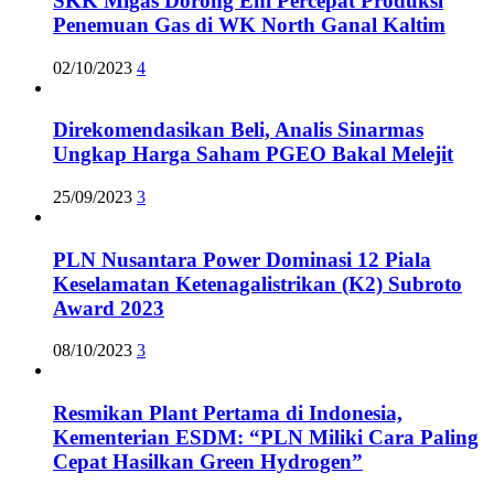
SKK Migas Dorong Eni Percepat Produksi
Penemuan Gas di WK North Ganal Kaltim
02/10/2023
4
Direkomendasikan Beli, Analis Sinarmas
Ungkap Harga Saham PGEO Bakal Melejit
25/09/2023
3
PLN Nusantara Power Dominasi 12 Piala
Keselamatan Ketenagalistrikan (K2) Subroto
Award 2023
08/10/2023
3
Resmikan Plant Pertama di Indonesia,
Kementerian ESDM: “PLN Miliki Cara Paling
Cepat Hasilkan Green Hydrogen”