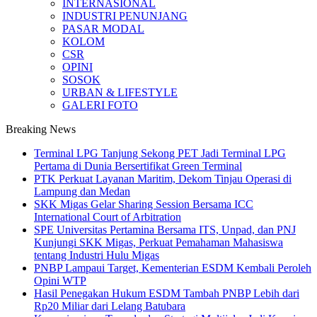
INTERNASIONAL
INDUSTRI PENUNJANG
PASAR MODAL
KOLOM
CSR
OPINI
SOSOK
URBAN & LIFESTYLE
GALERI FOTO
Breaking News
Terminal LPG Tanjung Sekong PET Jadi Terminal LPG
Pertama di Dunia Bersertifikat Green Terminal
PTK Perkuat Layanan Maritim, Dekom Tinjau Operasi di
Lampung dan Medan
SKK Migas Gelar Sharing Session Bersama ICC
International Court of Arbitration
SPE Universitas Pertamina Bersama ITS, Unpad, dan PNJ
Kunjungi SKK Migas, Perkuat Pemahaman Mahasiswa
tentang Industri Hulu Migas
PNBP Lampaui Target, Kementerian ESDM Kembali Peroleh
Opini WTP
Hasil Penegakan Hukum ESDM Tambah PNBP Lebih dari
Rp20 Miliar dari Lelang Batubara