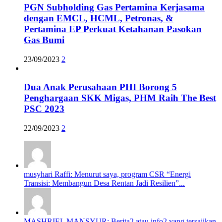
PGN Subholding Gas Pertamina Kerjasama
dengan EMCL, HCML, Petronas, &
Pertamina EP Perkuat Ketahanan Pasokan
Gas Bumi
23/09/2023
2
Dua Anak Perusahaan PHI Borong 5
Penghargaan SKK Migas, PHM Raih The Best
PSC 2023
22/09/2023
2
musyhari Raffi: Menurut saya, program CSR “Energi
Transisi: Membangun Desa Rentan Jadi Resilien”...
MASHRIEL MANSYUR: Berita2 atau info2 yang tersajikan