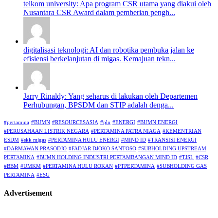
telkom university: Apa program CSR utama yang diakui oleh
Nusantara CSR Award dalam pemberian pengh...
digitalisasi teknologi: AI dan robotika pembuka jalan ke
efisiensi berkelanjutan di migas. Kemajuan tekn...
Jarry Rinaldy: Yang seharus di lakukan oleh Departemen
Perhubungan, BPSDM dan STIP adalah denga...
#pertamina
#BUMN
#RESOURCESASIA
#pln
#ENERGI
#BUMN ENERGI
#PERUSAHAAN LISTRIK NEGARA
#PERTAMINA PATRA NIAGA
#KEMENTRIAN
ESDM
#skk migas
#PERTAMINA HULU ENERGI
#MIND ID
#TRANSISI ENERGI
#DARMAWAN PRASODJO
#FADJAR DJOKO SANTOSO
#SUBHOLDING UPSTREAM
PERTAMINA
#BUMN HOLDING INDUSTRI PERTAMBANGAN MIND ID
#TJSL
#CSR
#BBM
#UMKM
#PERTAMINA HULU ROKAN
#PTPERTAMINA
#SUBHOLDING GAS
PERTAMINA
#ESG
Advertisement