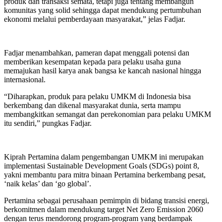
produk dan transaksi semata, tetapi juga tentang membangun
komunitas yang solid sehingga dapat mendukung pertumbuhan
ekonomi melalui pemberdayaan masyarakat,” jelas Fadjar.
Fadjar menambahkan, pameran dapat menggali potensi dan
memberikan kesempatan kepada para pelaku usaha guna
memajukan hasil karya anak bangsa ke kancah nasional hingga
internasional.
“Diharapkan, produk para pelaku UMKM di Indonesia bisa
berkembang dan dikenal masyarakat dunia, serta mampu
membangkitkan semangat dan perekonomian para pelaku UMKM
itu sendiri,” pungkas Fadjar.
Kiprah Pertamina dalam pengembangan UMKM ini merupakan
implementasi Sustainable Development Goals (SDGs) point 8,
yakni membantu para mitra binaan Pertamina berkembang pesat,
‘naik kelas’ dan ‘go global’.
Pertamina sebagai perusahaan pemimpin di bidang transisi energi,
berkomitmen dalam mendukung target Net Zero Emission 2060
dengan terus mendorong program-program yang berdampak