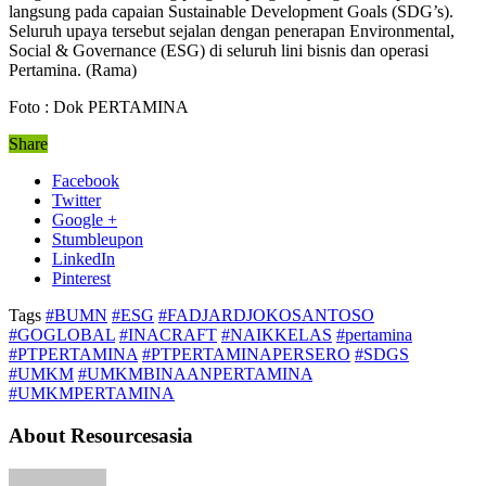
langsung pada capaian Sustainable Development Goals (SDG’s).
Seluruh upaya tersebut sejalan dengan penerapan Environmental,
Social & Governance (ESG) di seluruh lini bisnis dan operasi
Pertamina. (Rama)
Foto : Dok PERTAMINA
Share
Facebook
Twitter
Google +
Stumbleupon
LinkedIn
Pinterest
Tags
#BUMN
#ESG
#FADJARDJOKOSANTOSO
#GOGLOBAL
#INACRAFT
#NAIKKELAS
#pertamina
#PTPERTAMINA
#PTPERTAMINAPERSERO
#SDGS
#UMKM
#UMKMBINAANPERTAMINA
#UMKMPERTAMINA
About Resourcesasia