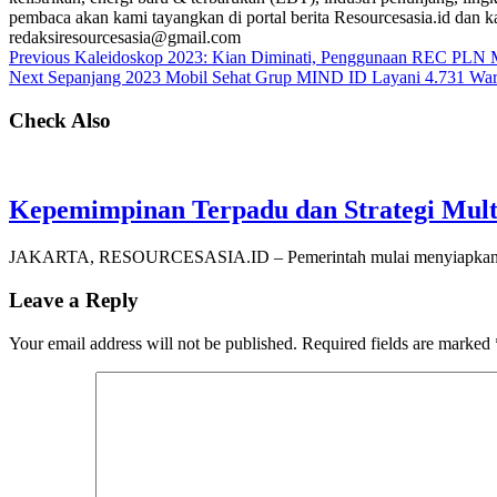
pembaca akan kami tayangkan di portal berita Resourcesasia.id dan kam
redaksiresourcesasia@gmail.com
Previous
Kaleidoskop 2023: Kian Diminati, Penggunaan REC PLN M
Next
Sepanjang 2023 Mobil Sehat Grup MIND ID Layani 4.731 Warg
Check Also
Kepemimpinan Terpadu dan Strategi Mult
JAKARTA, RESOURCESASIA.ID – Pemerintah mulai menyiapkan pe
Leave a Reply
Your email address will not be published.
Required fields are marked