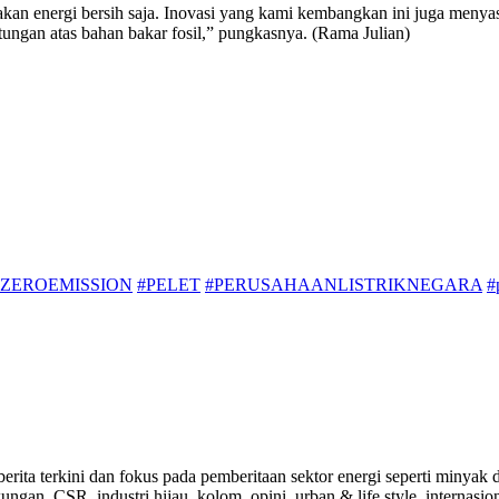
n energi bersih saja. Inovasi yang kami kembangkan ini juga menya
antungan atas bahan bakar fosil,” pungkasnya. (Rama Julian)
ZEROEMISSION
#PELET
#PERUSAHAANLISTRIKNEGARA
#
a-berita terkini dan fokus pada pemberitaan sektor energi seperti mi
ungan, CSR, industri hijau, kolom, opini. urban & life style, internasi