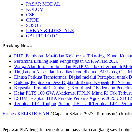
PASAR MODAL
KOLOM
CSR
OPINI
SOSOK
URBAN & LIFESTYLE
GALERI FOTO
Breaking News
PHE: Pemboran Masif dan Kolaborasi Teknologi Kunci Kemand
Pertamina Drilling Raih Penghargaan CSR Award 2026
Warga Akui Infrastruktur Jalan PLTP Mataloko Permudah Mob
Tingkatkan Akses dan Kualitas Pendidikan di Air Upas, Cita 
Elnusa Perkuat Transformasi Digital melalui Pertapixel untuk
Dukung Penguatan Desa Digital di Banjar Kepisah, PLN Icon Pl
Kepastian Produksi Tambang, Kontribusi Dividen dan Peneri
Kejar PLTS 100 GW, Akademisi ITPLN Minta RI Tak Terburu
ESDM Tetapkan HBA Periode Pertama Agustus 2026 USD 124,
Terminal LPG Tanjung Sekong PET Jadi Terminal LPG Pertama 
Home
/
KELISTRIKAN
/
Capaian Selama 2023, Terobosan Teknol
Pegawai PLN tengah memeriksa biomassa dari cangkang sawit untuk 