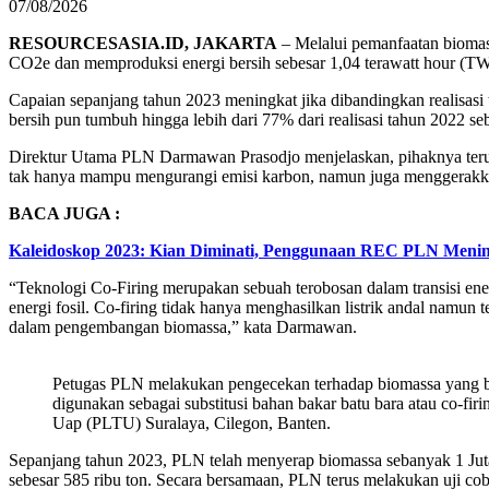
07/08/2026
RESOURCESASIA.ID, JAKARTA
– Melalui pemanfaatan biomass
CO2e dan memproduksi energi bersih sebesar 1,04 terawatt hour (T
Capaian sepanjang tahun 2023 meningkat jika dibandingkan realisa
bersih pun tumbuh hingga lebih dari 77% dari realisasi tahun 2022 s
Direktur Utama PLN Darmawan Prasodjo menjelaskan, pihaknya teru
tak hanya mampu mengurangi emisi karbon, namun juga menggerakk
BACA JUGA :
Kaleidoskop 2023: Kian Diminati, Penggunaan REC PLN Menin
“Teknologi Co-Firing merupakan sebuah terobosan dalam transisi ene
energi fosil. Co-firing tidak hanya menghasilkan listrik andal namun
dalam pengembangan biomassa,” kata Darmawan.
Petugas PLN melakukan pengecekan terhadap biomassa yang be
digunakan sebagai substitusi bahan bakar batu bara atau co-fir
Uap (PLTU) Suralaya, Cilegon, Banten.
Sepanjang tahun 2023, PLN telah menyerap biomassa sebanyak 1 Juta 
sebesar 585 ribu ton. Secara bersamaan, PLN terus melakukan uji co