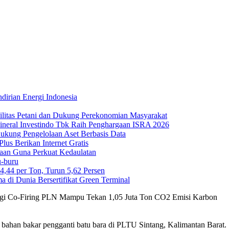
irian Energi Indonesia
ilitas Petani dan Dukung Perekonomian Masyarakat
Mineral Investindo Tbk Raih Penghargaan ISRA 2026
 Dukung Pengelolaan Aset Berbasis Data
us Berikan Internet Gratis
maan Guna Perkuat Kedaulatan
-buru
44 per Ton, Turun 5,62 Persen
di Dunia Bersertifikat Green Terminal
ogi Co-Firing PLN Mampu Tekan 1,05 Juta Ton CO2 Emisi Karbon
bahan bakar pengganti batu bara di PLTU Sintang, Kalimantan Barat.