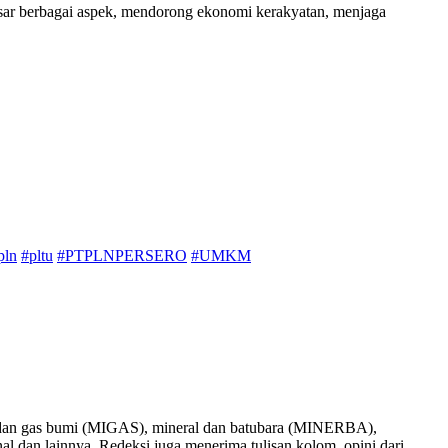
sar berbagai aspek, mendorong ekonomi kerakyatan, menjaga
pln
#pltu
#PTPLNPERSERO
#UMKM
nyak dan gas bumi (MIGAS), mineral dan batubara (MINERBA),
onal dan lainnya. Redeksi juga menerima tulisan kolom, opini dari