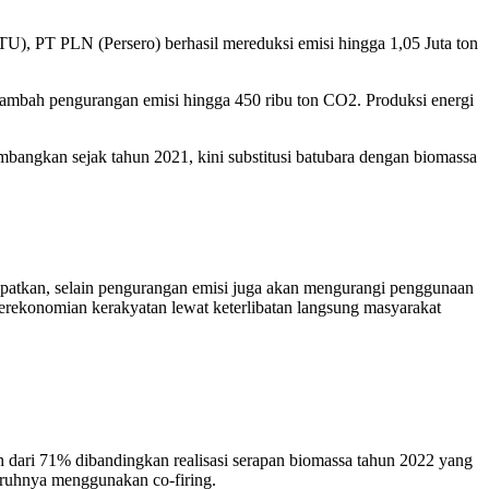
U), PT PLN (Persero) berhasil mereduksi emisi hingga 1,05 Juta ton
nambah pengurangan emisi hingga 450 ribu ton CO2. Produksi energi
ngkan sejak tahun 2021, kini substitusi batubara dengan biomassa
dapatkan, selain pengurangan emisi juga akan mengurangi penggunaan
 perekonomian kerakyatan lewat keterlibatan langsung masyarakat
h dari 71% dibandingkan realisasi serapan biomassa tahun 2022 yang
luruhnya menggunakan co-firing.