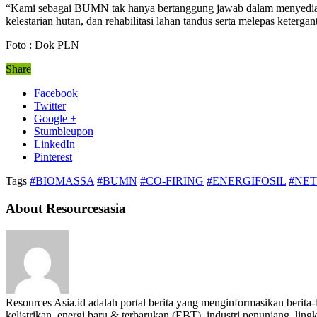
“Kami sebagai BUMN tak hanya bertanggung jawab dalam menyediaka
kelestarian hutan, dan rehabilitasi lahan tandus serta melepas keterg
Foto : Dok PLN
Share
Facebook
Twitter
Google +
Stumbleupon
LinkedIn
Pinterest
Tags
#BIOMASSA
#BUMN
#CO-FIRING
#ENERGIFOSIL
#NET
About Resourcesasia
Resources Asia.id adalah portal berita yang menginformasikan berit
kelistrikan, energi baru & terbarukan (EBT), industri penunjang, lingk