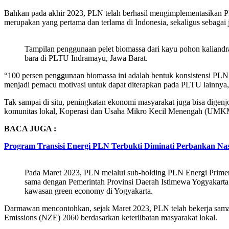
Bahkan pada akhir 2023, PLN telah berhasil mengimplementasikan PL
merupakan yang pertama dan terlama di Indonesia, sekaligus sebagai 
Tampilan penggunaan pelet biomassa dari kayu pohon kaliandra
bara di PLTU Indramayu, Jawa Barat.
“100 persen penggunaan biomassa ini adalah bentuk konsistensi PLN G
menjadi pemacu motivasi untuk dapat diterapkan pada PLTU lainnya
Tak sampai di situ, peningkatan ekonomi masyarakat juga bisa dige
komunitas lokal, Koperasi dan Usaha Mikro Kecil Menengah (UMKM)
BACA JUGA :
Program Transisi Energi PLN Terbukti Diminati Perbankan Nasi
Pada Maret 2023, PLN melalui sub-holding PLN Energi Primer 
sama dengan Pemerintah Provinsi Daerah Istimewa Yogyakar
kawasan green economy di Yogyakarta.
Darmawan mencontohkan, sejak Maret 2023, PLN telah bekerja sa
Emissions (NZE) 2060 berdasarkan keterlibatan masyarakat lokal.