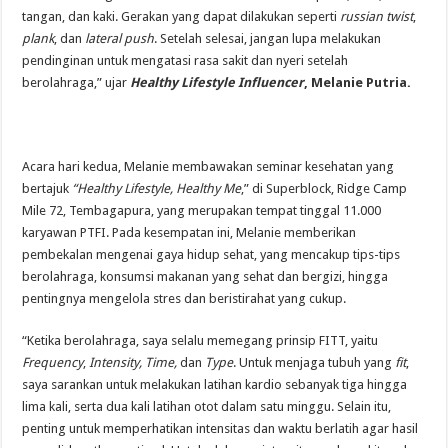
tangan, dan kaki. Gerakan yang dapat dilakukan seperti
russian twist
,
plank
, dan
lateral push
. Setelah selesai, jangan lupa melakukan
pendinginan untuk mengatasi rasa sakit dan nyeri setelah
berolahraga,” ujar
Healthy Lifestyle Influencer
, Melanie Putria.
Acara hari kedua, Melanie membawakan seminar kesehatan yang
bertajuk
“Healthy Lifestyle, Healthy Me
,” di Superblock, Ridge Camp
Mile 72, Tembagapura, yang merupakan tempat tinggal 11.000
karyawan PTFI. Pada kesempatan ini, Melanie memberikan
pembekalan mengenai gaya hidup sehat, yang mencakup tips-tips
berolahraga, konsumsi makanan yang sehat dan bergizi, hingga
pentingnya mengelola stres dan beristirahat yang cukup.
“Ketika berolahraga, saya selalu memegang prinsip FITT, yaitu
Frequency
,
Intensity, Time,
dan
Type
. Untuk menjaga tubuh yang
fit
,
saya sarankan untuk melakukan latihan kardio sebanyak tiga hingga
lima kali, serta dua kali latihan otot dalam satu minggu. Selain itu,
penting untuk memperhatikan intensitas dan waktu berlatih agar hasil