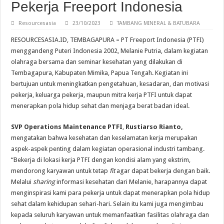
Pekerja Freeport Indonesia
Terminal LPG Tanjung Sekong PET Jadi Terminal LPG Pertama di Dunia Berserti
Resourcesasia
23/10/2023
TAMBANG MINERAL & BATUBARA
RESOURCESASIA.ID, TEMBAGAPURA
–
PT Freeport Indonesia (PTFI)
menggandeng Puteri Indonesia 2002, Melanie Putria, dalam kegiatan
olahraga bersama dan seminar kesehatan yang dilakukan di
Tembagapura, Kabupaten Mimika, Papua Tengah. Kegiatan ini
bertujuan untuk meningkatkan pengetahuan, kesadaran, dan motivasi
pekerja, keluarga pekerja, maupun mitra kerja PTFI untuk dapat
menerapkan pola hidup sehat dan menjaga berat badan ideal.
SVP Operations Maintenance PTFI
,
Rustiarso Rianto,
mengatakan bahwa kesehatan dan keselamatan kerja merupakan
aspek-aspek penting dalam kegiatan operasional industri tambang.
“Bekerja di lokasi kerja PTFI dengan kondisi alam yang ekstrim,
mendorong karyawan untuk tetap
fit
agar dapat bekerja dengan baik.
Melalui
sharing
informasi kesehatan dari Melanie, harapannya dapat
menginspirasi kami para pekerja untuk dapat menerapkan pola hidup
sehat dalam kehidupan sehari-hari. Selain itu kami juga mengimbau
kepada seluruh karyawan untuk memanfaatkan fasilitas olahraga dan