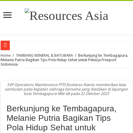
PHE: Pemboran Masif dan Kolaborasi Teknologi Kunci Kemandirian Energi Indo
Home
/
TAMBANG MINERAL & BATUBARA
/
Berkunjung ke Tembagapura,
Melanie Putria Bagikan Tips Pola Hidup Sehat untuk Pekerja Freeport
Indonesia
Pertamina Drilling Raih Penghargaan CSR Award 2026
Warga Akui Infrastruktur Jalan PLTP Mataloko Permudah Mobilitas Petani dan
Tingkatkan Akses dan Kualitas Pendidikan di Air Upas, Cita Mineral Investind
SVP Operations Maintenance PTFI Rustiarso Rianto memberikan kata
sambutan pada kegiatan olahraga bersama yang diadakan di lapangan
Elnusa Perkuat Transformasi Digital melalui Pertapixel untuk Dukung Pengelola
bola Tembagapura Mile 68 pada 22 Oktober 2023
Dukung Penguatan Desa Digital di Banjar Kepisah, PLN Icon Plus Berikan Intern
Berkunjung ke Tembagapura,
Kepastian Produksi Tambang, Kontribusi Dividen dan Penerimaan Guna Perkuat
Melanie Putria Bagikan Tips
Kejar PLTS 100 GW, Akademisi ITPLN Minta RI Tak Terburu-buru
Pola Hidup Sehat untuk
ESDM Tetapkan HBA Periode Pertama Agustus 2026 USD 124,44 per Ton, Turun 