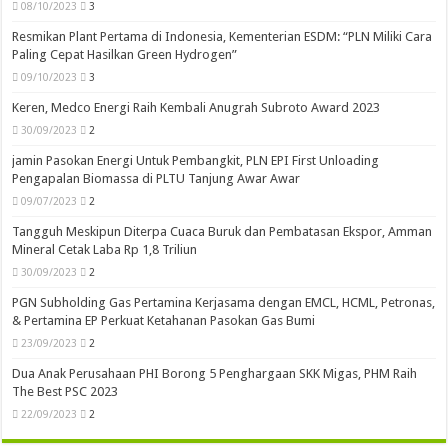
08/10/2023
3
Resmikan Plant Pertama di Indonesia, Kementerian ESDM: “PLN Miliki Cara
Paling Cepat Hasilkan Green Hydrogen”
09/10/2023
3
Keren, Medco Energi Raih Kembali Anugrah Subroto Award 2023
30/09/2023
2
jamin Pasokan Energi Untuk Pembangkit, PLN EPI First Unloading
Pengapalan Biomassa di PLTU Tanjung Awar Awar
09/07/2023
2
Tangguh Meskipun Diterpa Cuaca Buruk dan Pembatasan Ekspor, Amman
Mineral Cetak Laba Rp 1,8 Triliun
30/09/2023
2
PGN Subholding Gas Pertamina Kerjasama dengan EMCL, HCML, Petronas,
& Pertamina EP Perkuat Ketahanan Pasokan Gas Bumi
23/09/2023
2
Dua Anak Perusahaan PHI Borong 5 Penghargaan SKK Migas, PHM Raih
The Best PSC 2023
22/09/2023
2