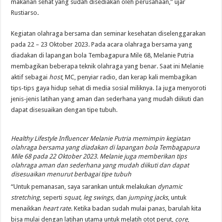
makanan sehat yang sudah disediakan oleh perusahaan,” ujar
Rustiarso
.
Kegiatan olahraga bersama
dan seminar kesehatan diselenggarakan
pada 22 – 23 Oktober 2023. Pada acara olahraga bersama yang
diadakan di lapangan bola Tembagapura Mile 68
,
Melanie Putria
membagikan beberapa teknik olahraga yang benar. Saat ini Melanie
aktif sebagai
host
, MC, penyiar radio, dan kerap kali membagikan
tips-tips gaya hidup sehat di media sosial miliknya. Ia juga menyoroti
jenis-jenis latihan yang aman dan sederhana yang mudah diikuti dan
dapat disesuaikan dengan tipe tubuh.
Healthy Lifestyle Influencer Melanie Putria memimpin kegiatan
olahraga bersama yang diadakan di lapangan bola Tembagapura
Mile 68 pada 22 Oktober 2023. Melanie juga memberikan tips
olahraga aman dan sederhana yang mudah diikuti dan dapat
disesuaikan menurut berbagai tipe tubuh
“Untuk pemanasan, saya sarankan untuk melakukan
dynamic
stretching
, seperti
squat, leg swings,
dan
jumping jacks
,
untuk
menaikkan
heart rate
. Ketika badan sudah mulai panas, barulah kita
bisa mulai dengan latihan utama untuk melatih otot perut,
core
,