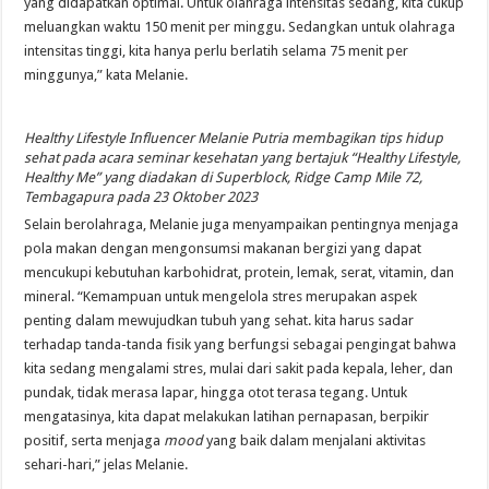
yang didapatkan optimal. Untuk olahraga intensitas sedang, kita cukup
meluangkan waktu 150 menit per minggu. Sedangkan untuk olahraga
intensitas tinggi, kita hanya perlu berlatih selama 75 menit per
minggunya,” kata Melanie.
Healthy Lifestyle Influencer Melanie Putria membagikan tips hidup
sehat pada acara seminar kesehatan yang bertajuk “Healthy Lifestyle,
Healthy Me” yang diadakan di Superblock, Ridge Camp Mile 72,
Tembagapura pada 23 Oktober 2023
Selain berolahraga, Melanie juga menyampaikan pentingnya menjaga
pola makan dengan mengonsumsi makanan bergizi yang dapat
mencukupi kebutuhan karbohidrat, protein, lemak, serat, vitamin, dan
mineral. “Kemampuan untuk mengelola stres merupakan aspek
penting dalam mewujudkan tubuh yang sehat. kita harus sadar
terhadap tanda-tanda fisik yang berfungsi sebagai pengingat bahwa
kita sedang mengalami stres, mulai dari sakit pada kepala, leher, dan
pundak, tidak merasa lapar, hingga otot terasa tegang. Untuk
mengatasinya, kita dapat melakukan latihan pernapasan, berpikir
positif, serta menjaga
mood
yang baik dalam menjalani aktivitas
sehari-hari,” jelas Melanie.