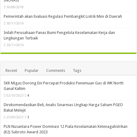
INOVASI
30/08/2018
Pemerintah akan Evaluasi Regulasi Pembangkit Listrik Mini di Daerah
30/11/2016
Inilah Perusahaan Panas Bumi Pengelola Keselamatan Kerja dan
Lingkungan Terbaik
30/11/2016
Recent
Popular
Comments
Tags
SKK Migas Dorong Eni Percepat Produksi Penemuan Gas di WK North
Ganal Kaltim
02/10/2023
4
Direkomendasikan Beli, Analis Sinarmas Ungkap Harga Saham PGEO
Bakal Melejit
25/09/2023
3
PLN Nusantara Power Dominasi 12 Piala Keselamatan Ketenagalistrikan
(K2) Subroto Award 2023