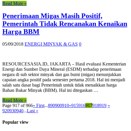
Read More »
Penerimaan Migas Masih Positif,
Pemerintah Tidak Rencanakan Kenaikan
Harga BBM
05/09/2018
ENERGI MINYAK & GAS
0
RESOURCESASIA.ID, JAKARTA – Hasil evaluasi Kementerian
Energi dan Sumber Daya Mineral (ESDM) terhadap penerimaan
negara di sub sektor minyak dan gas bumi (migas) menunjukkan
capaian angka positif pada semester pertama 2018. Hal ini menjadi
salah satu dasar bagi Pemerintah untuk tidak menaikkan harga
Bahan Bakar Minyak (BBM). Hal ini ditegaskan …
Read More »
Page 917 of 966
« First
...
890
900
910
«
915
916
917
918
919
»
920
930
940
...
Last »
Popular view