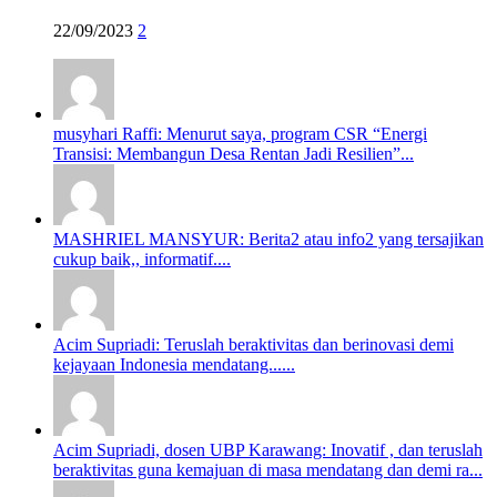
22/09/2023
2
musyhari Raffi: Menurut saya, program CSR “Energi
Transisi: Membangun Desa Rentan Jadi Resilien”...
MASHRIEL MANSYUR: Berita2 atau info2 yang tersajikan
cukup baik,, informatif....
Acim Supriadi: Teruslah beraktivitas dan berinovasi demi
kejayaan Indonesia mendatang......
Acim Supriadi, dosen UBP Karawang: Inovatif , dan teruslah
beraktivitas guna kemajuan di masa mendatang dan demi ra...