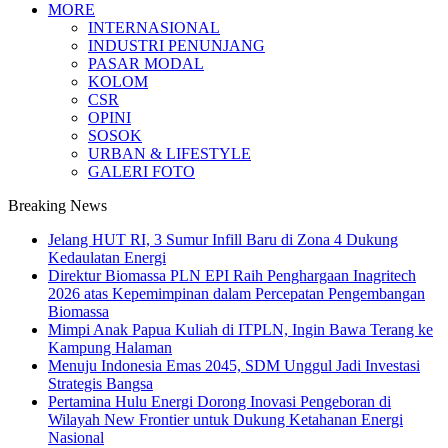
MORE
INTERNASIONAL
INDUSTRI PENUNJANG
PASAR MODAL
KOLOM
CSR
OPINI
SOSOK
URBAN & LIFESTYLE
GALERI FOTO
Breaking News
Jelang HUT RI, 3 Sumur Infill Baru di Zona 4 Dukung
Kedaulatan Energi
Direktur Biomassa PLN EPI Raih Penghargaan Inagritech
2026 atas Kepemimpinan dalam Percepatan Pengembangan
Biomassa
Mimpi Anak Papua Kuliah di ITPLN, Ingin Bawa Terang ke
Kampung Halaman
Menuju Indonesia Emas 2045, SDM Unggul Jadi Investasi
Strategis Bangsa
Pertamina Hulu Energi Dorong Inovasi Pengeboran di
Wilayah New Frontier untuk Dukung Ketahanan Energi
Nasional