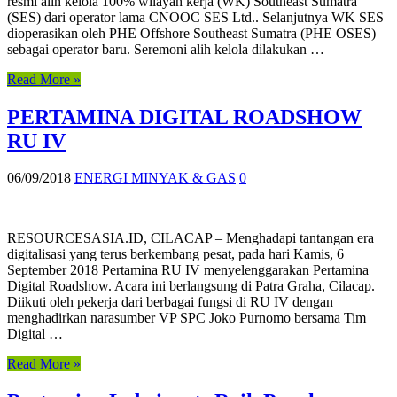
resmi alih kelola 100% wilayah kerja (WK) Southeast Sumatra
(SES) dari operator lama CNOOC SES Ltd.. Selanjutnya WK SES
dioperasikan oleh PHE Offshore Southeast Sumatra (PHE OSES)
sebagai operator baru. Seremoni alih kelola dilakukan …
Read More »
PERTAMINA DIGITAL ROADSHOW
RU IV
06/09/2018
ENERGI MINYAK & GAS
0
RESOURCESASIA.ID, CILACAP – Menghadapi tantangan era
digitalisasi yang terus berkembang pesat, pada hari Kamis, 6
September 2018 Pertamina RU IV menyelenggarakan Pertamina
Digital Roadshow. Acara ini berlangsung di Patra Graha, Cilacap.
Diikuti oleh pekerja dari berbagai fungsi di RU IV dengan
menghadirkan narasumber VP SPC Joko Purnomo bersama Tim
Digital …
Read More »