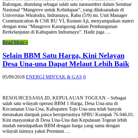
Balongan, diundang sebagai salah satu narasumber dalam Seminar
Nasional “Mangrove untuk Kehidupan”, yang dilaksanakan di
Universitas Wiralodra, Indramayu, Rabu (5/9) ini. Unit Manager
Communication & CSR RU VI, Rustam Aji, menyampaikan materi
dengan tema “Mangrove Karangsong dalam Pembangunan
Berkelanjutan di Kabupaten Indramayu”. Hadir juga …
Read More »
Selain BBM Satu Harga, Kini Nelayan
Desa Una-una Dapat Melaut Lebih Baik
05/09/2018
ENERGI MINYAK & GAS
0
RESOURCESASIA.ID, KEPULAUAN TOGEAN – Sebagai
salah satu wilayah operasi BBM 1 Harga, Desa Una-una di
Kecamatan Una-Una, Kabupaten Tojo Una-una telah banyak
merasakan dampak pasca beroperasinya SPBU Kompak 76.946.01.
Kini masyarakat di Desa Una-Una dan Kepulauan Togean lebih
mudah mendapatkan BBM dengan harga yang sama dengan
wilayah lainnya yakni Premium …