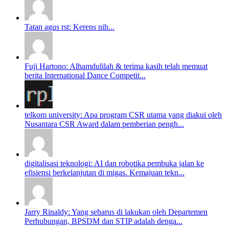
Tatan agus rst: Kerens nih...
Fuji Hartono: Alhamdulilah & terima kasih telah memuat
berita International Dance Competit...
telkom university: Apa program CSR utama yang diakui oleh
Nusantara CSR Award dalam pemberian pengh...
digitalisasi teknologi: AI dan robotika pembuka jalan ke
efisiensi berkelanjutan di migas. Kemajuan tekn...
Jarry Rinaldy: Yang seharus di lakukan oleh Departemen
Perhubungan, BPSDM dan STIP adalah denga...