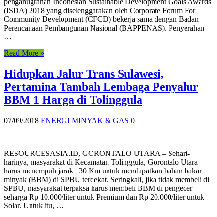
penganugrahan Indonesian Sustainable Development Goals Awards
(ISDA) 2018 yang diselenggarakan oleh Corporate Forum For
Community Development (CFCD) bekerja sama dengan Badan
Perencanaan Pembangunan Nasional (BAPPENAS). Penyerahan
…
Read More »
Hidupkan Jalur Trans Sulawesi,
Pertamina Tambah Lembaga Penyalur
BBM 1 Harga di Tolinggula
07/09/2018
ENERGI MINYAK & GAS
0
RESOURCESASIA.ID, GORONTALO UTARA – Sehari-
harinya, masyarakat di Kecamatan Tolinggula, Gorontalo Utara
harus menempuh jarak 130 Km untuk mendapatkan bahan bakar
minyak (BBM) di SPBU terdekat. Seringkali, jika tidak membeli di
SPBU, masyarakat terpaksa harus membeli BBM di pengecer
seharga Rp 10.000/liter untuk Premium dan Rp 20.000/liter untuk
Solar. Untuk itu, …