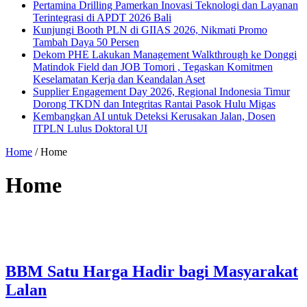
Pertamina Drilling Pamerkan Inovasi Teknologi dan Layanan
Terintegrasi di APDT 2026 Bali
Kunjungi Booth PLN di GIIAS 2026, Nikmati Promo
Tambah Daya 50 Persen
Dekom PHE Lakukan Management Walkthrough ke Donggi
Matindok Field dan JOB Tomori , Tegaskan Komitmen
Keselamatan Kerja dan Keandalan Aset
Supplier Engagement Day 2026, Regional Indonesia Timur
Dorong TKDN dan Integritas Rantai Pasok Hulu Migas
Kembangkan AI untuk Deteksi Kerusakan Jalan, Dosen
ITPLN Lulus Doktoral UI
Home
/
Home
Home
BBM Satu Harga Hadir bagi Masyarakat
Lalan