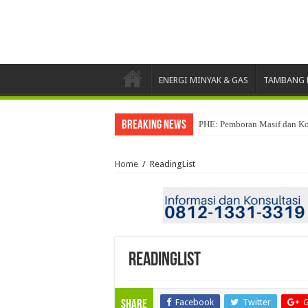
ENERGI MINYAK & GAS
TAMBANG 
Breaking News
PHE: Pemboran Masif dan Ko
Home
/
ReadingList
ReadingList
Facebook
Twitter
G
Share