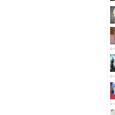
0
0
0