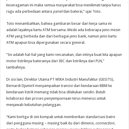
keseragaman ini maka semua masyarakat bisa menikmati tanpa harus
ragu ada perbedaan antara
panel
dan baterai,” ujar Toto.
Toto menambahkan, bahwa gambaran besar dari kerja sama ini
adalah layaknya kartu ATM bersama. Meski ada beberapa jenis mesin
ATM yang berbeda dan dari berbagai jenis bank, namun jenis kartu
ATM apapun bisa dipergunakan secara general.
“Ini adalah hal-hal yang kami rencanakan, dan intinya buat kita apapun
motor listriknya baterainya dari IBC dan listriknya dari PLN,”
tambahnya.
Di sisi lain, Direktur Utama PT WIKA Industri Manufaktur (GESITS),
Bernardi Djumiril menyampaikan transisi dari kendaraan BBM ke
kendaraan listrik memang tidak bisa dilakukan sendiri. Butuh
kolaborasi dan proses penyempurnaan terus menerus untuk
menjawab kebutuhan pelanggan.
“Kami bertiga di sini kompak untuk memberikan standarisasi batre
dari pengguna masing – masing baik itu dari dimensi,
connection
,