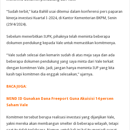
“Sudah terbit,” kata Bahlil usai ditemui dalam konferensi pers paparan
kinerja investasi Kuartal I-2024, di Kantor Kementerian BKPM, Senin
(29/4/2024).
Sebelum menerbitkan IUPK, pihaknya telah meminta beberapa
dokumen pendukung kepada Vale untuk memastikan komitmenya.
“Vale sudah selesai dan kemarin sudah di atas meja saya dan ada
beberapa dokumen pendukung yang saya minta dari Vale terkait
dengan komitmen Vale. Jadi, jangan hanya meminta IUP yang kita
kasih tapi komitmen dia enggak selesaikan,” ujarnya.
BACA JUGA:
MIND ID Gunakan Dana Freeport Guna Akuisisi 14 persen
Saham Vale
Komitmen tersebut berupa realisasi investasi yang dijanjikan Vale,
yakni mereka akan membangun smelter di beberapa wilayah, tetapi
saat itu tidak terlaksana. Namun, untuk kali ini hal itu menjadi syarat