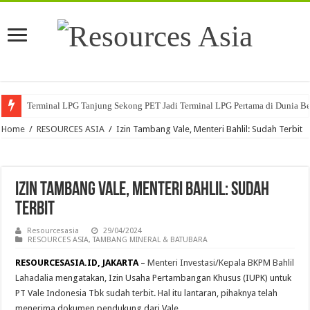
Terminal LPG Tanjung Sekong PET Jadi Terminal LPG Pertama di Dunia Ber
Home
/
RESOURCES ASIA
/
Izin Tambang Vale, Menteri Bahlil: Sudah Terbit
Izin Tambang Vale, Menteri Bahlil: Sudah
Terbit
Resourcesasia
29/04/2024
RESOURCES ASIA
,
TAMBANG MINERAL & BATUBARA
RESOURCESASIA.ID, JAKARTA
–
Menteri Investasi/Kepala BKPM Bahlil
Lahadalia
mengatakan, Izin Usaha Pertambangan Khusus (IUPK) untuk
PT Vale Indonesia Tbk sudah terbit. Hal itu lantaran, pihaknya telah
menerima dokumen pendukung dari Vale.